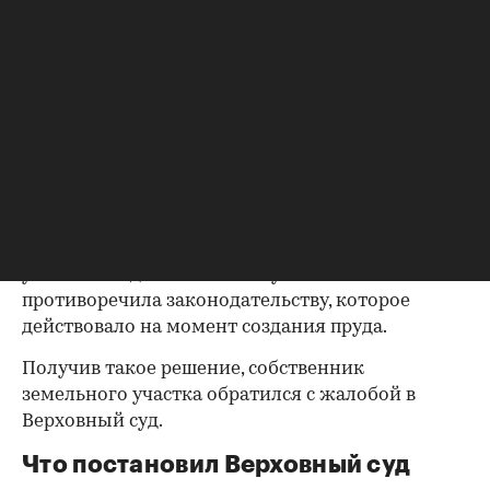
что сам факт наличия искусственного пруда на
участке не является основанием, по которому
его можно отнести к исключительно к
федеральной собственности. Поэтому данная
ситуация не попадает в перечень случаев, когда
приватизация недвижимости запрещена.
Кассационный суд решения двух первых
инстанций отменил и отправил дело на новое
рассмотрение. Кассация посчитала, что передача
участка с водоемом в частную собственность
противоречила законодательству, которое
действовало на момент создания пруда.
Получив такое решение, собственник
земельного участка обратился с жалобой в
Верховный суд.
Что постановил Верховный суд