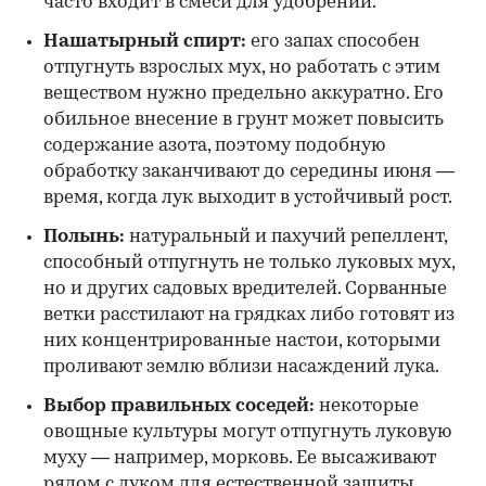
часто входит в смеси для удобрений.
Нашатырный спирт:
его запах способен
отпугнуть взрослых мух, но работать с этим
веществом нужно предельно аккуратно. Его
обильное внесение в грунт может повысить
содержание азота, поэтому подобную
обработку заканчивают до середины июня —
время, когда лук выходит в устойчивый рост.
Полынь:
натуральный и пахучий репеллент,
способный отпугнуть не только луковых мух,
но и других садовых вредителей. Сорванные
ветки расстилают на грядках либо готовят из
них концентрированные настои, которыми
проливают землю вблизи насаждений лука.
Выбор правильных соседей:
некоторые
овощные культуры могут отпугнуть луковую
муху — например, морковь. Ее высаживают
рядом с луком для естественной защиты.