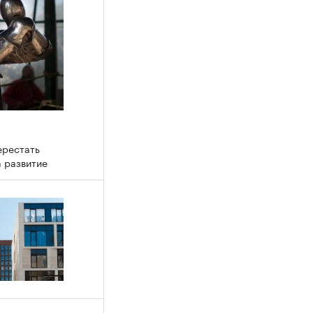
ерестать
а развитие