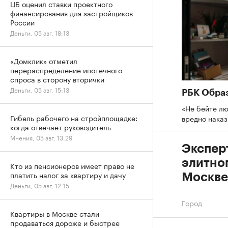
ЦБ оценил ставки проектного
финансирования для застройщиков
России
Деньги, 05 авг, 18:13
«Домклик» отметил
перераспределение ипотечного
спроса в сторону вторички
Деньги, 05 авг, 15:13
РБК Обра
«Не бейте лю
Гибель рабочего на стройплощадке:
вредно нака
когда отвечает руководитель
Мнения, 05 авг, 13:29
Экспер
элитно
Кто из пенсионеров имеет право не
платить налог за квартиру и дачу
Москве
Деньги, 05 авг, 12:15
Город
Квартиры в Москве стали
продаваться дороже и быстрее