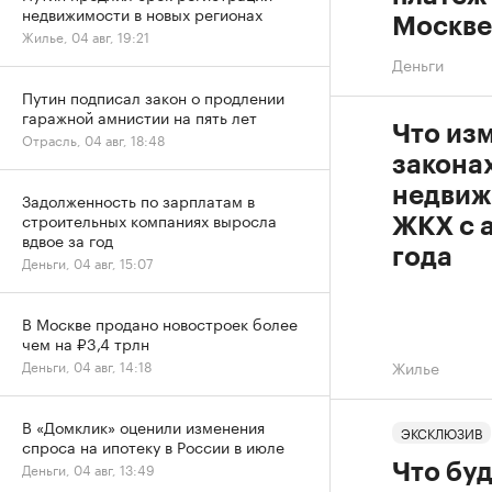
недвижимости в новых регионах
Москве
Жилье, 04 авг, 19:21
Деньги
Путин подписал закон о продлении
гаражной амнистии на пять лет
Что из
Отрасль, 04 авг, 18:48
законах
недвиж
Задолженность по зарплатам в
строительных компаниях выросла
ЖКХ с 
вдвое за год
года
Деньги, 04 авг, 15:07
В Москве продано новостроек более
чем на ₽3,4 трлн
Жилье
Деньги, 04 авг, 14:18
В «Домклик» оценили изменения
ЭКСКЛЮЗИВ
спроса на ипотеку в России в июле
Деньги, 04 авг, 13:49
Что бу