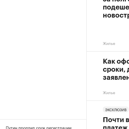
подеше
новост
Жилье
Как офо
сроки,
заявле
Жилье
ЭКСКЛЮЗИВ
Почти в
Путин продлил срок регистрации
платеж 