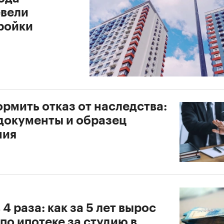
вели
ройки
рмить отказ от наследства:
 документы и образец
ния
 4 раза: как за 5 лет вырос
по ипотеке за студию в