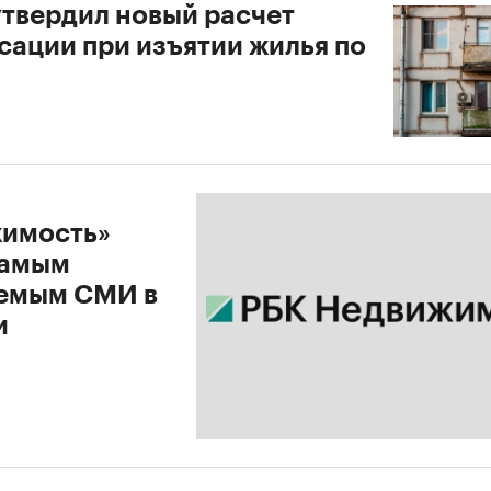
утвердил новый расчет
сации при изъятии жилья по
имость»
самым
емым СМИ в
и