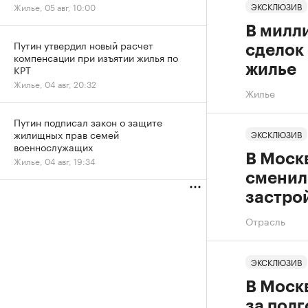
ЭКСКЛЮЗИВ
Жилье, 05 авг, 10:00
В милл
Путин утвердил новый расчет
сделок
компенсации при изъятии жилья по
жилье
КРТ
Жилье, 04 авг, 20:32
Жилье
Путин подписал закон о защите
жилищных прав семей
ЭКСКЛЮЗИВ
военнослужащих
В Москв
Жилье, 04 авг, 19:34
сменилс
застро
Отрасль
ЭКСКЛЮЗИВ
В Моск
за полг