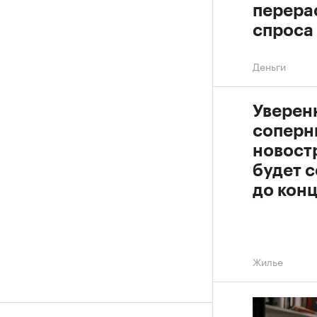
перера
спроса
Деньги
Уверен
соперн
новост
будет с
до конц
Жилье