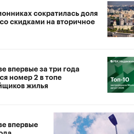
ионниках сократилась доля
 со скидками на вторичное
е впервые за три года
я номер 2 в топе
йщиков жилья
ве впервые
ода