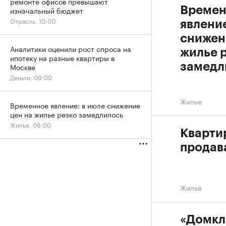
ремонте офисов превышают
Времен
изначальный бюджет
Отрасль, 10:00
явление
снижен
Аналитики оценили рост спроса на
жилье 
ипотеку на разные квартиры в
замедл
Москве
Деньги, 09:00
Жилье
Временное явление: в июле снижение
цен на жилье резко замедлилось
Жилье, 06:00
Кварти
продав
Жилье
«Домкл