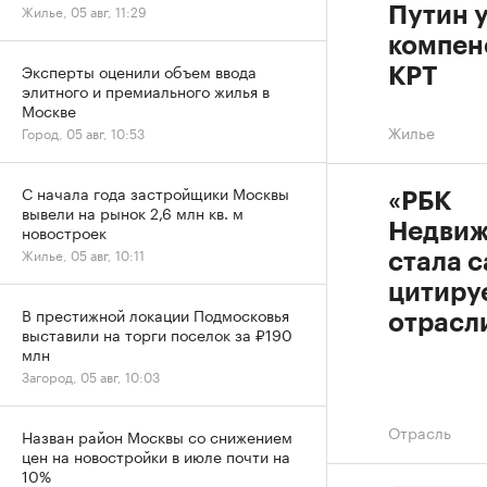
Жилье, 05 авг, 11:29
Путин 
компен
Эксперты оценили объем ввода
КРТ
элитного и премиального жилья в
Москве
Жилье
Город, 05 авг, 10:53
С начала года застройщики Москвы
«РБК
вывели на рынок 2,6 млн кв. м
Недвиж
новостроек
Жилье, 05 авг, 10:11
стала 
цитиру
В престижной локации Подмосковья
отрасл
выставили на торги поселок за ₽190
млн
Загород, 05 авг, 10:03
Отрасль
Назван район Москвы со снижением
цен на новостройки в июле почти на
10%