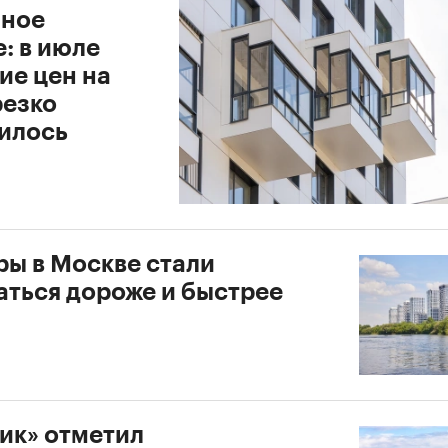
ное
: в июле
ие цен на
резко
илось
ры в Москве стали
аться дороже и быстрее
ик» отметил