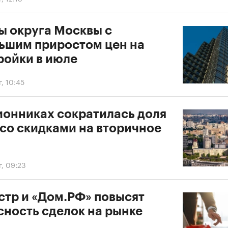
ы округа Москвы с
ьшим приростом цен на
ройки в июле
г, 10:45
ионниках сократилась доля
 со скидками на вторичное
г, 09:23
стр и «Дом.РФ» повысят
сность сделок на рынке