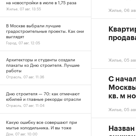
на новостройки в июле в 1,75 раза
Жилье, 07 авг, 13:55
Жилье
,
06 ав
В Москве выбрали лучшие
Кварти
градостроительные проекты. Как они
выглядят
продав
Город, 07 авг, 12:05
Архитекторы и студенты создали
Жилье
,
05 авг
плакаты ко Дню строителя. Лучшие
работы
Отрасль, 07 авг, 11:36
С нача
Москвы
Дню строителя — 70: как отмечают
кв. м н
юбилей и главные рекорды отрасли
Отрасль, 07 авг, 11:04
Жилье
,
05 авг
Какую ошибку все совершают при
мытье холодильника. И вы тоже
Назван
Дом, 07 авг, 10:00