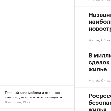
Назван
наибол
новост
Жилье
,
04 ав
В милл
сделок
жилье
Жилье
,
04 ав
Главный враг мебели и стен: как
Росрее
спасти дом от жуков-точильщиков
Дом, 06 авг, 13:29
безопа
жилья