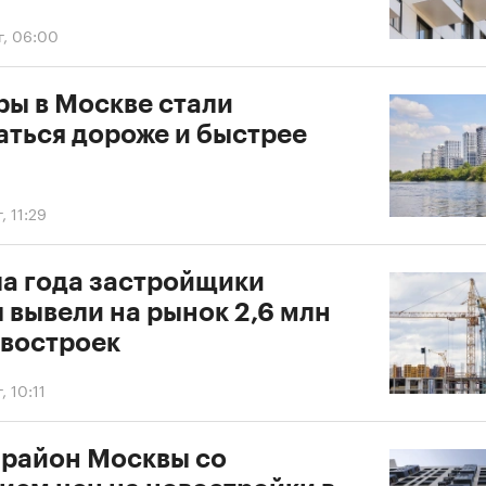
г, 06:00
ры в Москве стали
аться дороже и быстрее
, 11:29
ла года застройщики
 вывели на рынок 2,6 млн
овостроек
, 10:11
 район Москвы со