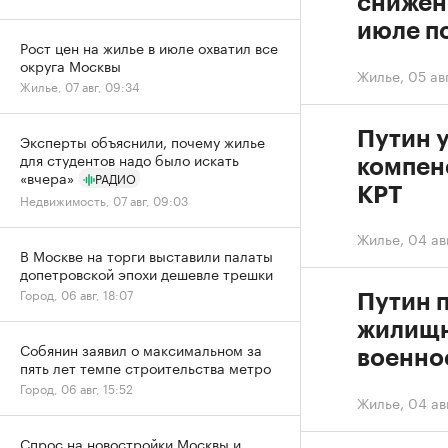
снижен
июле п
Рост цен на жилье в июле охватил все
округа Москвы
Жилье
,
05 ав
Жилье, 07 авг, 09:34
Путин 
Эксперты объяснили, почему жилье
для студентов надо было искать
компен
«вчера»
РАДИО
КРТ
Недвижимость, 07 авг, 09:03
Жилье
,
04 ав
В Москве на торги выставили палаты
допетровской эпохи дешевле трешки
Город, 06 авг, 18:07
Путин 
жилищн
Собянин заявил о максимальном за
военно
пять лет темпе строительства метро
Город, 06 авг, 15:52
Жилье
,
04 ав
Спрос на новостройки Москвы и