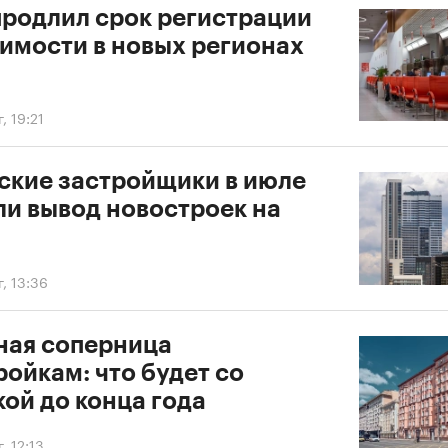
продлил срок регистрации
имости в новых регионах
, 19:21
ские застройщики в июле
ли вывод новостроек на
г, 13:36
ная соперница
ойкам: что будет со
ой до конца года
, 12:13