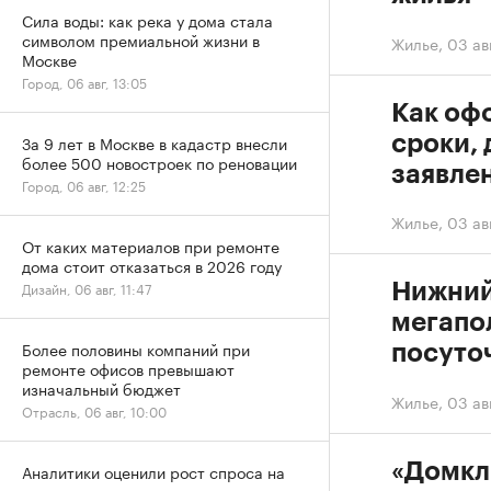
Сила воды: как река у дома стала
символом премиальной жизни в
Жилье
,
03 авг
Москве
Город, 06 авг, 13:05
Как офо
сроки,
За 9 лет в Москве в кадастр внесли
более 500 новостроек по реновации
заявле
Город, 06 авг, 12:25
Жилье
,
03 авг
От каких материалов при ремонте
дома стоит отказаться в 2026 году
Дизайн, 06 авг, 11:47
Нижний
мегапо
Более половины компаний при
посуто
ремонте офисов превышают
изначальный бюджет
Жилье
,
03 авг
Отрасль, 06 авг, 10:00
«Домкл
Аналитики оценили рост спроса на