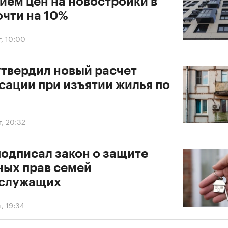
ием цен на новостройки в
очти на 10%
г, 10:00
утвердил новый расчет
сации при изъятии жилья по
г, 20:32
подписал закон о защите
ых прав семей
служащих
г, 19:34