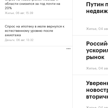
области снизился за год почти на
Путин 
20%
недвиж
Жилье, 06 авг, 15:39
Спрос на ипотеку в июле вернулся к
Жилье
,
04 авг
естественному уровню после
ажиотажа
Деньги, 06 авг, 13:32
Россий
ускори
рынок
Жилье
,
04 ав
Уверен
новостр
вторичк
Жилье
,
04 авг