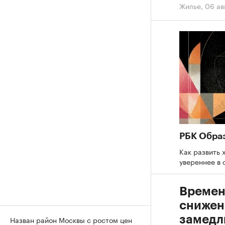
Жилье
,
06 ав
РБК Обра
Как развить 
увереннее в
Времен
снижен
замедл
Назван район Москвы с ростом цен