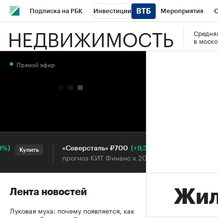
Подписка на РБК
Инвестиции
Мероприятия
О
НЕДВИЖИМОСТЬ
Средняя
Школа управления РБК
РБК Образование
РБК Курсы
в моско
РБК Бизнес-среда
Дискуссионный клуб
Исследования
Прямой эфир
Конференции СПб
Спецпроекты
Проверка контраген
Рынок наличной валюты
(+9,55%)
«Северсталь» ₽700
НОВ
Купить
Купить
прогноз КИТ Финанс к 20.07.27
про
Жил
Лента новостей
Луковая муха: почему появляется, как