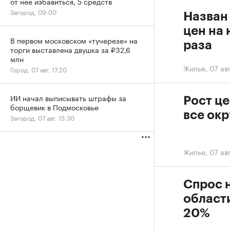
от нее избавиться, 5 средств
Загород, 09:00
Назван
цен на 
В первом московском «тучерезе» на
раза
торги выставлена двушка за ₽32,6
млн
Жилье
,
07 авг
Город, 07 авг, 17:20
ИИ начал выписывать штрафы за
Рост це
борщевик в Подмосковье
все ок
Загород, 07 авг, 15:30
Жилье
,
07 ав
Спрос 
области
20%