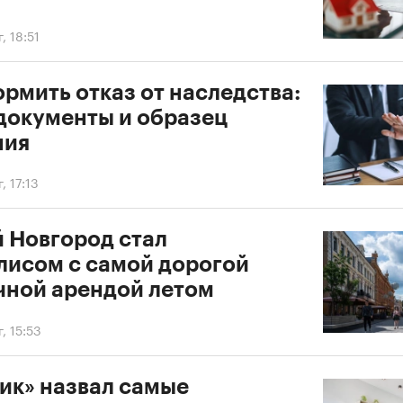
, 18:51
рмить отказ от наследства:
 документы и образец
ния
, 17:13
 Новгород стал
лисом с самой дорогой
чной арендой летом
, 15:53
ик» назвал самые