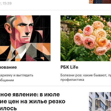
г, 15:39
зование
РБК Life
харизму и выглядеть
Болезни роз: какие бывают, 
профилактика
 общении
ное явление: в июле
ие цен на жилье резко
илось