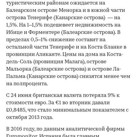
туристическим районам ожидается на
Балеарском острове Менорка и в южной части
острова Тенерифе (Канарские острова) — на
1,5%. На 1–1,5% подешевеет недвижимость на
Ибице и Форментере (Балеарские острова). В
пределах 0,5–1% снижение составит на
остальной части Тенерифе и на Коста-Бланке в
провинции Аликанте. Цены на дома на Коста-
дель-Соль (провинция Малага), острове
Мальорка (Балеарские острова) и острове Ла-
Пальма (Канарские острова) снизятся менее чем
на полпроцента.
С 24 июня британская валюта потеряла 9% к
стоимости евро. За €1 во вторник давали
£0,8485, что стало минимальным показателем с
октября 2013 года.
В 2016 году, по данным аналитической фирмы
Euromonitor, Испания была ​главным