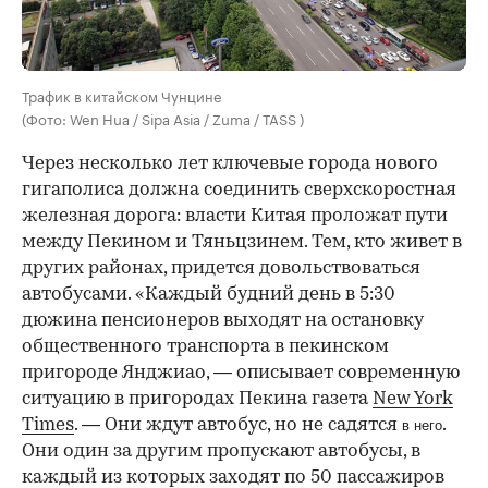
Трафик в китайском Чунцине
(Фото: Wen Hua / Sipa Asia / Zuma / TASS )
Через несколько лет ключевые города нового
гигаполиса должна соединить сверхскоростная
железная дорога: власти Китая проложат пути
между Пекином и Тяньцзинем. Тем, кто живет в
других районах, придется довольствоваться
автобусами. «Каждый будний день в 5:30
дюжина пенсионеров выходят на остановку
общественного транспорта в пекинском
пригороде Янджиао, — описывает современную
ситуацию в пригородах Пекина газета
New York
Times
. — Они ждут автобус, но не садятся
.
в него
Они один за другим пропускают автобусы, в
каждый из которых заходят по 50 пассажиров