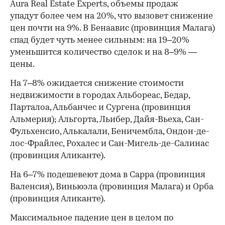
Aura Real Estate Experts, объемы продаж
упадут более чем на 20%, что вызовет снижение
цен почти на 9%. В Бенаавис (провинция Малага)
спад будет чуть менее сильным: на 19–20%
уменьшится количество сделок и на 8–9% —
цены.
На 7–8% ожидается снижение стоимости
недвижимости в городах Альбореас, Бедар,
Парталоа, Альбанчес и Сургена (провинция
Альмерия); Альгорта, Льибер, Дайя-Вьеха, Сан-
Фульхенсио, Алькалали, Беничембла, Ондон-де-
лос-Фрайлес, Рохалес и Сан-Мигель-де-Салинас
(провинция Аликанте).
На 6–7% подешевеют дома в Сарра (провинция
Валенсия), Виньюэла (провинция Малага) и Орба
(провинция Аликанте).
Максимальное падение цен в целом по