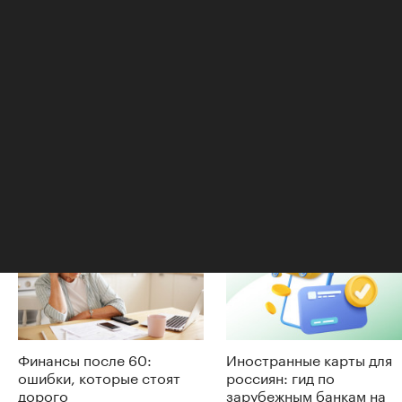
мировой торговый центр и несколько
небоскребов в Дубае и Бангкоке. Партнер Atkins
компания Arup построила оперный театр в
Сиднее и центр Помпиду в Париже.
Антон Погорельский
Читайте также
Финансы после 60:
Иностранные карты для
ошибки, которые стоят
россиян: гид по
дорого
зарубежным банкам на