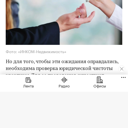
Фото: «ИНКОМ-Недвижимость»
Но для того, чтобы эти ожидания оправдались,
необходима проверка юридической чистоты
квартиры. Для ее проведения существует
определенный чек-лист; давайте остановимся
Лента
Радио
Офисы
на его основных пунктах. Итак, какие
документы следует попросить у продавца?
Паспорта владельцев квартиры
Как утверждают эксперты агентства
«ИНКОМ-
Недвижимость»
, проверка квартиры перед