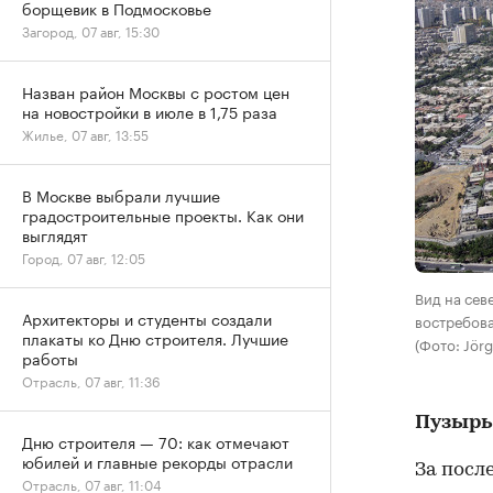
борщевик в Подмосковье
Загород, 07 авг, 15:30
Назван район Москвы с ростом цен
на новостройки в июле в 1,75 раза
Жилье, 07 авг, 13:55
В Москве выбрали лучшие
градостроительные проекты. Как они
выглядят
Город, 07 авг, 12:05
Вид на сев
Архитекторы и студенты создали
востребова
плакаты ко Дню строителя. Лучшие
(Фото: Jörg
работы
Отрасль, 07 авг, 11:36
Пузырь
Дню строителя — 70: как отмечают
юбилей и главные рекорды отрасли
За посл
Отрасль, 07 авг, 11:04