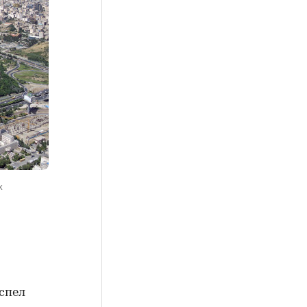
х
спел