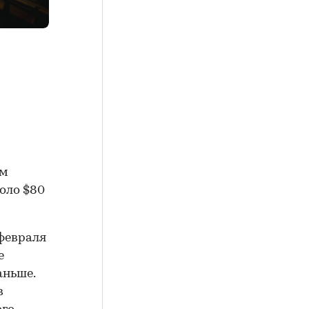
ем
оло $80
 февраля
е
аньше.
в