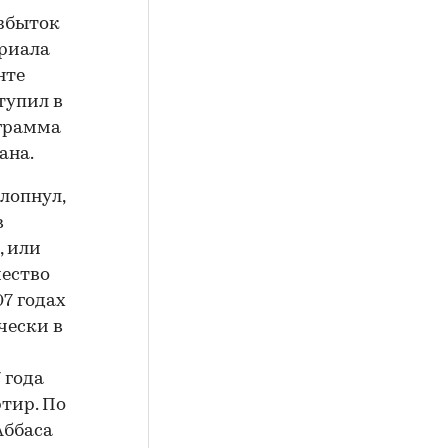
избыток
 риала
нте
тупил в
ограмма
ана.
лопнул,
в
, или
чество
7 годах
ически в
 года
тир. По
Аббаса