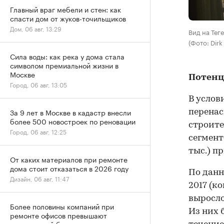
Главный враг мебели и стен: как
спасти дом от жуков-точильщиков
Дом, 06 авг, 13:29
Вид на Тег
(Фото: Dirk
Сила воды: как река у дома стала
символом премиальной жизни в
Москве
Потенц
Город, 06 авг, 13:05
В услов
За 9 лет в Москве в кадастр внесли
перенас
более 500 новостроек по реновации
строите
Город, 06 авг, 12:25
сегмент
тыс.) п
От каких материалов при ремонте
дома стоит отказаться в 2026 году
По данн
Дизайн, 06 авг, 11:47
2017 (к
выросло
Более половины компаний при
Из них 
ремонте офисов превышают