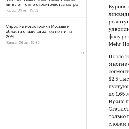
пять лет темпе строительства метро
Бурное 
Город, 06 авг, 15:52
ликвидн
резко у
Спрос на новостройки Москвы и
удвоили
области снизился за год почти на
20%
фазу ре
Жилье, 06 авг, 15:39
Mehr Ho
После т
многие 
сегмент
$2,5 тыс
пустующ
до 1,65 
Иране п
Статист
только 
словам 