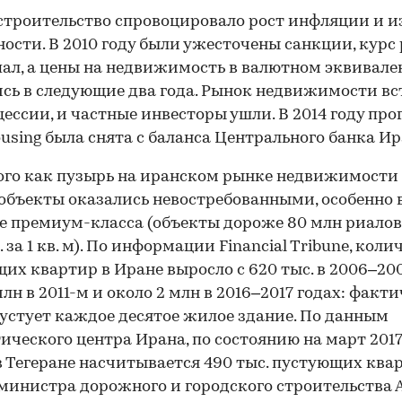
строительство спровоцировало рост инфляции и 
ости. В 2010 году были ужесточены санкции, курс
пал, а цены на недвижимость в валютном эквивале
сь в следующие два года. Рынок недвижимости вс
цессии, и частные инвесторы ушли. В 2014 году пр
using была снята с баланса Центрального банка Ир
ого как пузырь на иранском рынке недвижимости 
объекты оказались невостребованными, особенно 
е премиум-класса (объекты дороже 80 млн риалов
. за 1 кв. м). По информации Financial Tribune, коли
их квартир в Иране выросло с 620 тыс. в 2006–200
млн в 2011-м и около 2 млн в 2016–2017 годах: факт
устует каждое десятое жилое здание. По данным
ического центра Ирана, по состоянию на март 2017
в Тегеране насчитывается 490 тыс. пустующих квар
министра дорожного и городского строительства 