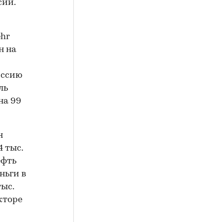
сии.
ehr
н на
иссию
ль
на 99
н
4 тыс.
ефть
ньги в
ыс.
кторе