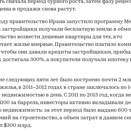
ь сначала период бурного роста, затем фазу рецес
цены и продажи снова растут.
году правительство Ирана запустило программу M
: застройщики получали бесплатную землю в обме
льство возвести дешевые квартиры для тех, кто
тает жилье впервые. Правительство платило ком
 чтобы они давали кредиты застройщикам, прибы
 достигала 300%, а покупатели получали ипотеку 
00:00
/
00:00
ие следующих пяти лет было построено почти 2 мл
жилья, в 2011–2012 годах в стране заключалось по 1
с недвижимостью в день. С 2011 по 2013 год, когда н
$100 за баррель, инвесторы активно вкладывали де
 недвижимость: за этот период было выдано 600 т
ний на строительство, а объем затрат в данном се
л $300 млрд.