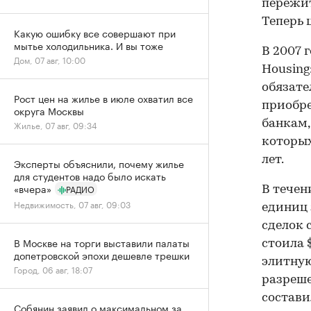
пережит
Теперь 
Какую ошибку все совершают при
мытье холодильника. И вы тоже
В 2007 
Дом, 07 авг, 10:00
Housing
обязате
Рост цен на жилье в июле охватил все
приобре
округа Москвы
банкам,
Жилье, 07 авг, 09:34
которых
лет.
Эксперты объяснили, почему жилье
для студентов надо было искать
«вчера»
РАДИО
В течен
Недвижимость, 07 авг, 09:03
единиц 
сделок 
В Москве на торги выставили палаты
стоила 
допетровской эпохи дешевле трешки
элитную
Город, 06 авг, 18:07
разреше
состави
Собянин заявил о максимальном за