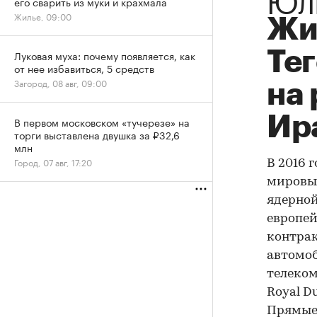
его сварить из муки и крахмала
Жилье, 09:00
Жи
Тег
Луковая муха: почему появляется, как
от нее избавиться, 5 средств
Загород, 08 авг, 09:00
на
Ир
В первом московском «тучерезе» на
торги выставлена двушка за ₽32,6
млн
Город, 07 авг, 17:20
В 2016 
мировые
ядерной
европей
контрак
автомоб
телеко
Royal D
Прямые 