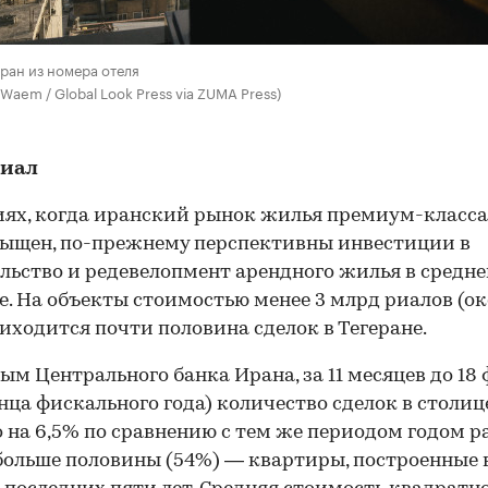
еран из номера отеля
 Waem / Global Look Press via ZUMA Press)
иал
иях, когда иранский рынок жилья премиум-класса
ыщен, по-прежнему перспективны инвестиции в
льство и редевелопмент арендного жилья в средн
е. На объекты стоимостью менее 3 млрд риалов (ок
риходится почти половина сделок в Тегеране.
ым Центрального банка Ирана, за 11 месяцев до 18
онца фискального года) количество сделок в столиц
 на 6,5% по сравнению с тем же периодом годом р
больше половины (54%) — квартиры, построенные 