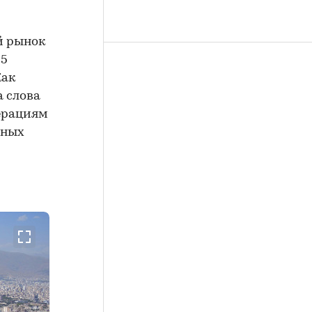
й рынок
95
Как
а слова
ерациям
рных