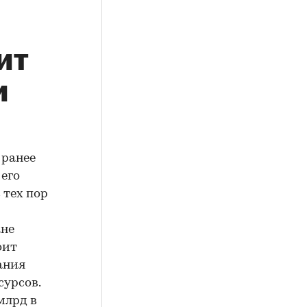
ит
и
 ранее
его
 тех пор
ане
оит
ания
сурсов.
млрд в