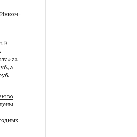
«Инком-
. В
в
та» за
б., а
руб.
вы во
 цены
ыгодных