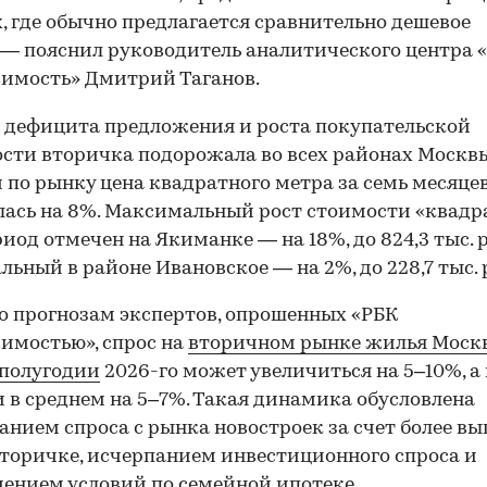
, где обычно предлагается сравнительно дешевое
 — пояснил руководитель аналитического центра 
имость» Дмитрий Таганов.
 дефицита предложения и роста покупательской
сти вторичка подорожала во всех районах Москвы
 по рынку цена квадратного метра за семь месяце
ась на 8%. Максимальный рост стоимости «квадра
риод отмечен на Якиманке — на 18%, до 824,3 тыс. ру
ьный в районе Ивановское — на 2%, до 228,7 тыс. 
о прогнозам экспертов, опрошенных «РБК
имостью», спрос на
вторичном рынке жилья Моск
 полугодии
2026-го может увеличиться на 5–10%, а
 в среднем на 5–7%. Такая динамика обусловлена
анием спроса с рынка новостроек за счет более в
00:00
/
00:00
вторичке, исчерпанием инвестиционного спроса и
ением условий по семейной ипотеке.