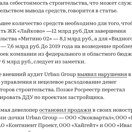
ла себестоимость строительства, что может служ
ельством вывода средств, говорится в статье.
шее количество средств необходимо для того, что
ть ЖК «Лайково» —12 млрд руб. Для завершения
льства «Митино 02» — 8,1 млрд руб., а для «Видног
 — 7,6 млрд руб. До 2019 года на возведение пробл
оек компании из федерального и областного бюдж
 6 млрд руб., следует из заметки.
е внешний аудит Urban Group
выявил нарушения
в
 управления и нецелевое расходование денег
торов строительства. Позже Росреестр перестал
ировать ДДУ по проектам застройщика.
 мая девелопер
остановил продажи
в своих новост
и-дочки Urban Group — ООО «Экоквартал», ООО 
АО «Континент Проект, ООО «Хайгейт» и ООО «Ива