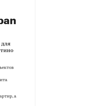
ban
 для
итино
бъектов
дита
артир, а
p