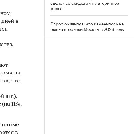
сделок со скидками на вторичное
жилье
чном
 дней в
Спрос оживился: что изменилось на
рынке вторички Москвы в 2026 году
 за
нства
яют
ом», на
тов, что
0 шт.),
(на 11%,
омичные
ается в