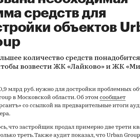
мма средств для
стройки объектов Ur
oup
льшее количество средств понадобится
 чтобы возвести ЖК «Лайково» и ЖК «М
0,9 млрд руб. нужно для достройки проблемных о
roup в Московской области. Об этом
сообщает
сантъ» со ссылкой на предварительные итоги ау
ера.
сь, что застройщик продал примерно две трети кв
только треть. Также аудит показал, что Urban Grou