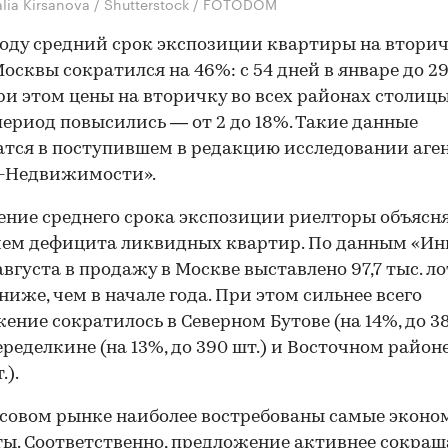
alia Kirsanova / Shutterstock / FOTODOM
году средний срок экспозиции квартиры на втори
осквы сократился на 46%: с 54 дней в январе до 29
ри этом цены на вторичку во всех районах столицы
период повысились — от 2 до 18%. Такие данные
тся в поступившем в редакцию исследовании аге
-Недвижимости».
ние среднего срока экспозиции риелторы объясн
ем дефицита ликвидных квартир. По данным «Инк
августа в продажу в Москве выставлено 97,7 тыс. ло
 ниже, чем в начале года. При этом сильнее всего
ение сократилось в Северном Бутове (на 14%, до 38
ределкине (на 13%, до 390 шт.) и Восточном районе 
.).
совом рынке наиболее востребованы самые экон
ы. Соответственно, предложение активнее сокращ