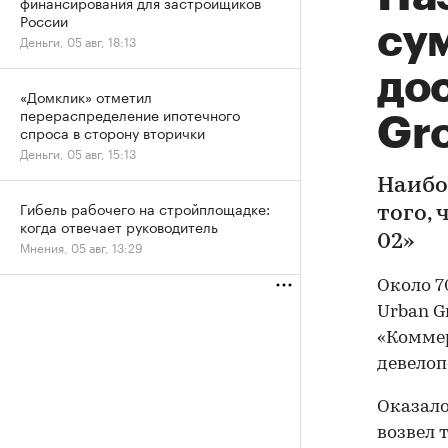
финансирования для застройщиков
России
су
Деньги, 05 авг, 18:13
до
«Домклик» отметил
перераспределение ипотечного
Gr
спроса в сторону вторички
Деньги, 05 авг, 15:13
Наибо
Гибель рабочего на стройплощадке:
того,
когда отвечает руководитель
02»
Мнения, 05 авг, 13:29
Около 7
Urban G
«Коммер
девелоп
Оказало
возвел 