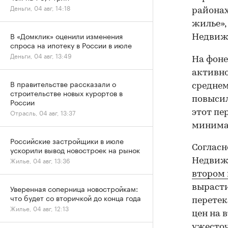
Деньги, 04 авг, 14:18
районах
жилье»,
В «Домклик» оценили изменения
Недвиж
спроса на ипотеку в России в июле
Деньги, 04 авг, 13:49
На фоне
активно
В правительстве рассказали о
среднем
строительстве новых курортов в
повысил
России
Отрасль, 04 авг, 13:37
этот пе
минимал
Российские застройщики в июле
Согласн
ускорили вывод новостроек на рынок
Жилье, 04 авг, 13:36
Недвиж
втором
вырасти
Уверенная соперница новостройкам:
что будет со вторичкой до конца года
перетек
Жилье, 04 авг, 12:13
цен на 
ужесточ