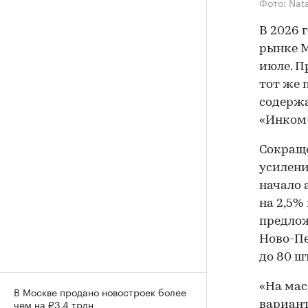
Фото: Nat
В 2026 
рынке М
июле. П
тот же 
содержа
«Инком
Сокраще
усилени
начало 
на 2,5%
предлож
Ново-Пе
до 80 шт
«На мас
В Москве продано новостроек более
чем на ₽3,4 трлн
вариант