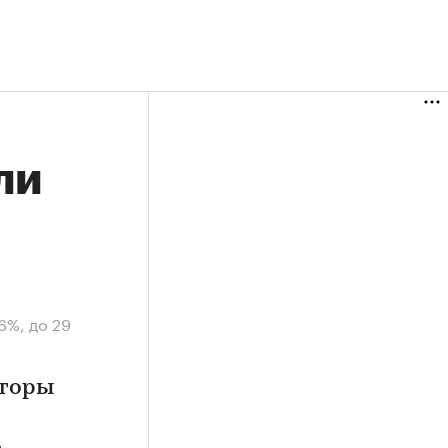
ли
6%, до 29
лторы
в