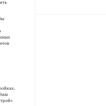
ить
бы
о
емных
етов
ройках.
«Ваш
строй»