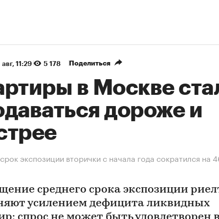
Поделиться
 авг, 11:29
5 178
артиры в Москве ста
одаваться дороже и
стрее
срок экспозиции вторички с начала года сократился на 4
щение среднего срока экспозиции рие
няют усилением дефицита ликвидных
ир: спрос не может быть удовлетворен 