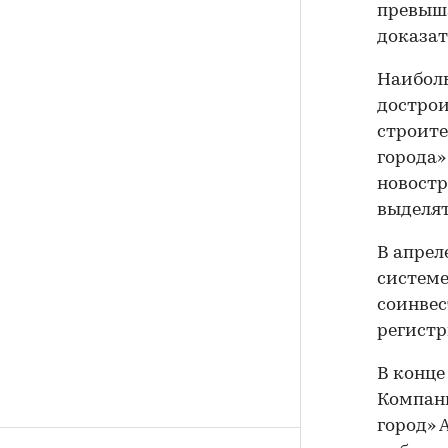
превыша
доказат
Наиболь
дострои
строите
города»
новостр
выделят
В апрел
системе
соинвес
регистр
В конце
Компани
город» 