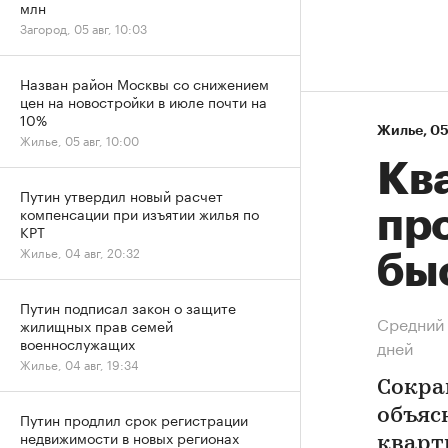
млн
Загород, 05 авг, 10:03
Назван район Москвы со снижением
цен на новостройки в июле почти на
10%
Жилье
⁠,
05
Жилье, 05 авг, 10:00
Кв
Путин утвердил новый расчет
компенсации при изъятии жилья по
пр
КРТ
Жилье, 04 авг, 20:32
бы
Путин подписал закон о защите
Средний 
жилищных прав семей
военнослужащих
дней
Жилье, 04 авг, 19:34
Сокра
объяс
Путин продлил срок регистрации
недвижимости в новых регионах
кварт