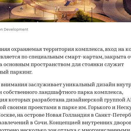
on Development
няя охраняемая территория комплекса, вход на к
вляется по специальным смарт-картам, закрыта о
а основным пространством для стоянки служит
ый паркинг.
 внимания заслуживает уникальный дизайн внут
и собственного ландшафтного парка комплекса,
ия которых разработана дизайнерской группой A
ой своими проектами в парке им. Горького и Нес
Москве, на острове Новая Голландия в Санкт-Петерб
азвлечений в Сочи. Концепцией внутренних дворо
отрено несколько зон отдыха с многочисленными