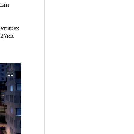
удии
четырех
2,7кв.