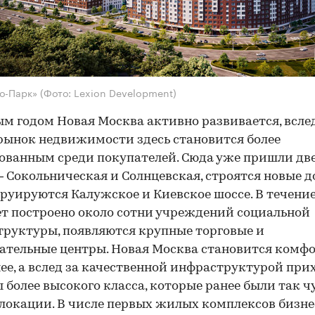
во-Парк»
(Фото: Lexion Development)
м годом Новая Москва активно развивается, вслед
рынок недвижимости здесь становится более
ованным среди покупателей. Сюда уже пришли дв
 Сокольническая и Солнцевская, строятся новые д
руируются Калужское и Киевское шоссе. В течени
ет построено около сотни учреждений социальной
руктуры, появляются крупные торговые и
ательные центры. Новая Москва становится комфо
ее, а вслед за качественной инфраструктурой при
 более высокого класса, которые ранее были так 
локации. В числе первых жилых комплексов бизне