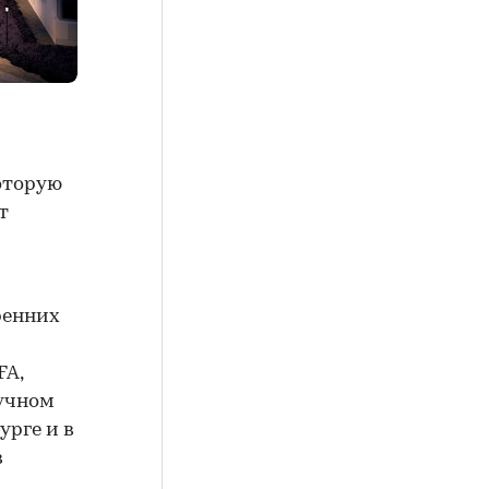
оторую
т
ренних
FA,
кучном
урге и в
в