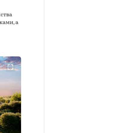
йства
ками, а