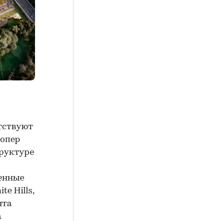
тствуют
лопер
труктуре
венные
e Hills,
нта
а