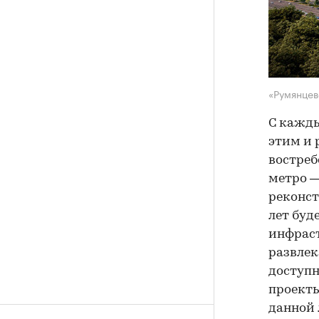
«Румянце
С кажды
этим и 
востреб
метро —
реконст
лет буд
инфраст
развлек
доступн
проекты
данной 