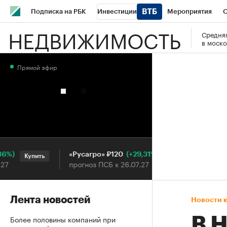
Подписка на РБК
Инвестиции
Мероприятия
О
НЕДВИЖИМОСТЬ
Средняя
Школа управления РБК
РБК Образование
РБК Курсы
в моско
РБК Бизнес-среда
Дискуссионный клуб
Исследования
Прямой эфир
Конференции СПб
Спецпроекты
Проверка контраген
Рынок наличной валюты
(+29,31%)
«Русагро» ₽120
Ozon ₽
Купить
Купить
прогноз ПСБ к 26.07.27
прогноз
Лента новостей
Новости 
Более половины компаний при
В 