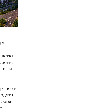
 за
е ветки
ороги,
е пяти
ртнее и
ходят и
чужды
с-