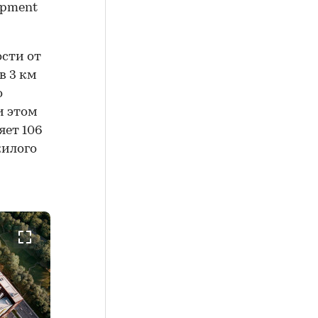
opment
сти от
в 3 км
о
и этом
яет 106
жилого