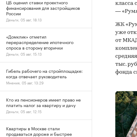
ЦБ оценил ставки проектного
класса 
финансирования для застройщиков
— «Румя
России
Деньги, 05 авг, 18:13
ЖК «Рум
уже отк
«Домклик» отметил
от МКАД
перераспределение ипотечного
спроса в сторону вторички
комплек
Деньги, 05 авг, 15:13
средняя
тыс. ру
Гибель рабочего на стройплощадке:
фонда с
когда отвечает руководитель
Мнения, 05 авг, 13:29
Кто из пенсионеров имеет право не
платить налог за квартиру и дачу
Деньги, 05 авг, 12:15
Квартиры в Москве стали
продаваться дороже и быстрее