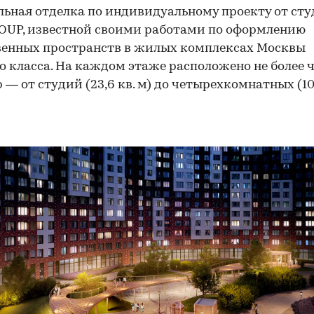
ьная отделка по индивидуальному проекту от ст
UP, известной своими работами по оформлению
енных пространств в жилых комплексах Москвы
о класса. На каждом этаже расположено не более 
00:00
/
00:00
 — от студий (23,6 кв. м) до четырехкомнатных (10