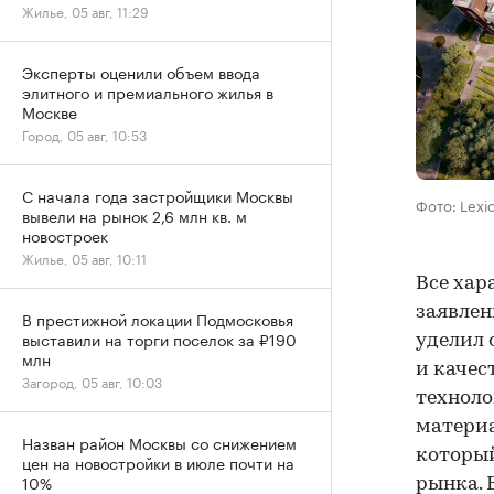
Жилье, 05 авг, 11:29
Эксперты оценили объем ввода
элитного и премиального жилья в
Москве
Город, 05 авг, 10:53
С начала года застройщики Москвы
Фото: Lexi
вывели на рынок 2,6 млн кв. м
новостроек
Жилье, 05 авг, 10:11
Все хар
заявлен
В престижной локации Подмосковья
выставили на торги поселок за ₽190
уделил 
млн
и качес
Загород, 05 авг, 10:03
техноло
материа
Назван район Москвы со снижением
который
цен на новостройки в июле почти на
10%
рынка. 