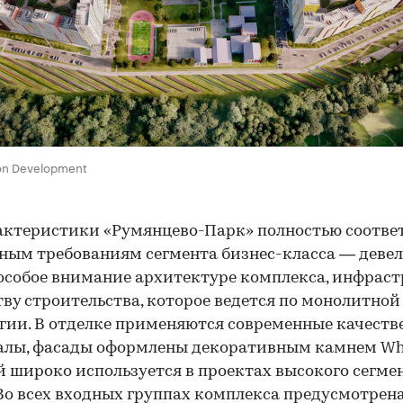
on Development
актеристики «Румянцево-Парк» полностью соотве
ным требованиям сегмента бизнес-класса — деве
особое внимание архитектуре комплекса, инфрас
тву строительства, которое ведется по монолитной
гии. В отделке применяются современные качест
лы, фасады оформлены декоративным камнем Whit
 широко используется в проектах высокого сегме
Во всех входных группах комплекса предусмотрен