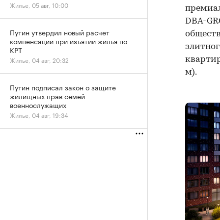
Жилье, 05 авг, 10:00
премиал
DBA-GRO
Путин утвердил новый расчет
обществ
компенсации при изъятии жилья по
элитног
КРТ
квартир
Жилье, 04 авг, 20:32
м).
Путин подписал закон о защите
жилищных прав семей
военнослужащих
Жилье, 04 авг, 19:34