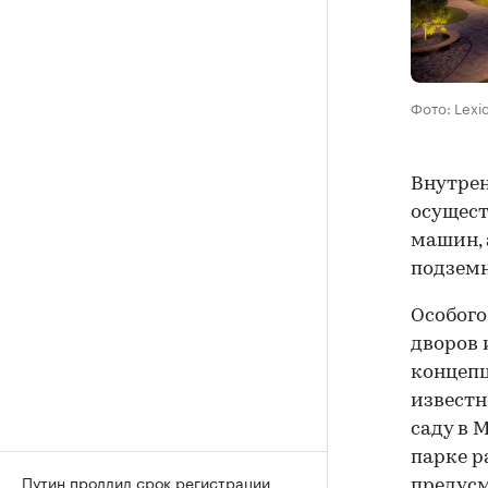
Фото: Lexi
Внутрен
осущест
машин, 
подземн
Особого
дворов 
концепц
известн
саду в 
парке р
Путин продлил срок регистрации
предусм