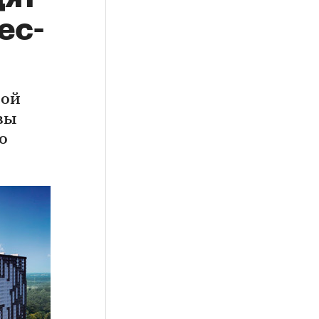
ес-
ной
вы
о