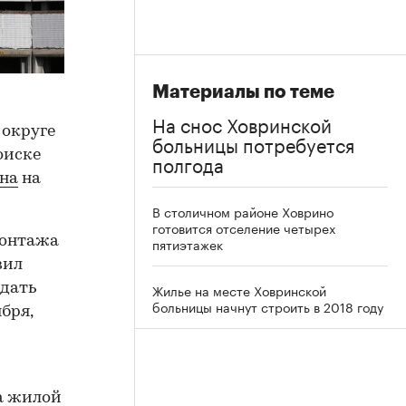
Материалы по теме
На снос Ховринской
 округе
больницы потребуется
оиске
полгода
на
на
В столичном районе Ховрино
готовится отселение четырех
монтажа
пятиэтажек
вил
одать
Жилье на месте Ховринской
больницы начнут строить в 2018 году
бря,
ва жилой