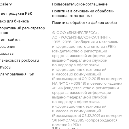
allery
Пользовательское соглашение
Политика в отношении обработки
гие продукты РБК
персональных данных
ако для бизнеса
Политика обработки файлов cookie
поративный регистратор
енов
© ООО «БИЗНЕСПРЕСС»,
АО «РОСБИЗНЕСКОНСАЛТИНГ»,
тинг сайтов
1995–2026
. Сообщения и материалы
.решения
информационного агентства «РБК»
(свидетельство о регистрации
комства
средства массовой информации
 знакомств podbor.ru
выдано Федеральной службой
по надзору в сфере связи,
 Курсы
информационных технологий
ла управления РБК
и массовых коммуникаций
(Роскомнадзор) 09.12.2015 за номером
ИА №ФС77-63848) и сетевого издания
«РБК» (свидетельство о регистрации
средства массовой информации
выдано Федеральной службой
по надзору в сфере связи,
информационных технологий
и массовых коммуникаций
(Роскомнадзор) 03.12.2021 за номером
ЭЛ №ФС77-82385) сопровождаются
пометкой «РБК».
realty@rbc.ru