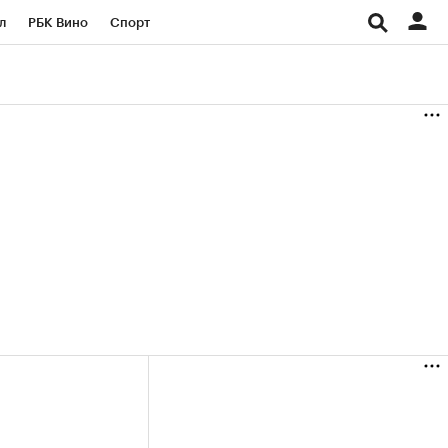
л
РБК Вино
Спорт
род
Стиль
Крипто
б
Конференции СПб
ичной валюты