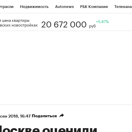
трасли
Недвижимость
Autonews
РБК Компании
Телекана
20 672 000
 цена квартиры
РБК Life
Тренды
Визионеры
Национальные проекты
+5.87%
Го
вских новостройках
руб
Кредитные рейтинги
Франшизы
Газета
Спецпроекты СП
ономика
Бизнес
Технологии и медиа
Финансы
Рынок нал
Поделиться
 сен 2018, 16:47
Москве оценили