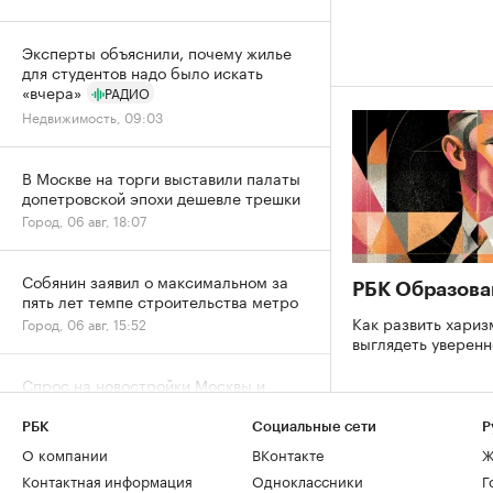
Эксперты объяснили, почему жилье
для студентов надо было искать
«вчера»
РАДИО
Недвижимость, 09:03
В Москве на торги выставили палаты
допетровской эпохи дешевле трешки
Город, 06 авг, 18:07
Собянин заявил о максимальном за
РБК Образова
пять лет темпе строительства метро
Как развить хариз
Город, 06 авг, 15:52
выглядеть уверен
Спрос на новостройки Москвы и
области снизился за год почти на
20%
РБК
Социальные сети
Р
Жилье, 06 авг, 15:39
О компании
ВКонтакте
Ж
Контактная информация
Одноклассники
Г