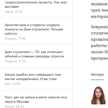
градостроительные проекты. Как они
недвижи
выглядят
трех ме
Город, 12:05
материа
Архитекторы и студенты создали
Ховрин
плакаты ко Дню строителя. Лучшие
работы
столичн
Отрасль, 11:36
прошлог
работы 
Дню строителя — 70: как отмечают
около 3
юбилей и главные рекорды отрасли
програм
Отрасль, 11:04
Авторы
Какую ошибку все совершают при
мытье холодильника. И вы тоже
Дом, 10:00
Рост цен на жилье в июле охватил все
округа Москвы
Жилье, 09:34