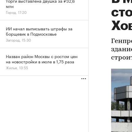
торги выставлена двушка за ₽32,6
млн
ст
Город, 17:20
Хо
ИИ начал выписывать штрафы за
борщевик в Подмосковье
Загород, 15:30
Генпр
здани
Назван район Москвы с ростом цен
строи
на новостройки в июле в 1,75 раза
Жилье, 13:55