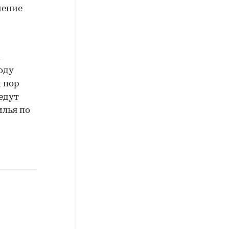
чение
з
х
оду
х пор
едут
илья по