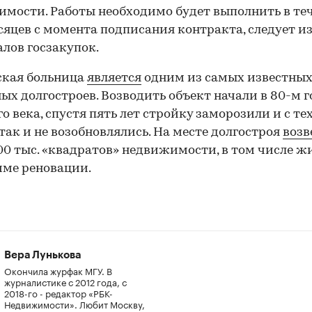
мости. Работы необходимо будет выполнить в те
сяцев с момента подписания контракта, следует и
лов госзакупок.
ская больница
является
одним из самых известны
ых долгостроев. Возводить объект начали в 80-м г
о века, спустя пять лет стройку заморозили и с те
так и не возобновлялись. На месте долгостроя
возв
00 тыс. «квадратов» недвижимости, в том числе ж
ме реновации.
Вера Лунькова
Окончила журфак МГУ. В
журналистике с 2012 года, с
2018-го - редактор «РБК-
Недвижимости». Любит Москву,