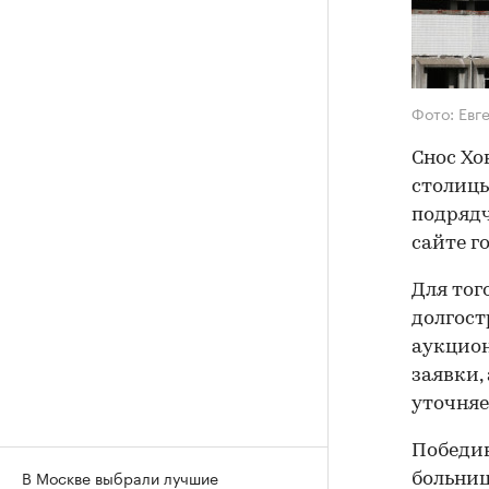
Фото: Евг
Снос Хо
столицы
подрядч
сайте г
Для тог
долгост
аукцион
заявки,
уточняе
Победив
В Москве выбрали лучшие
больниц