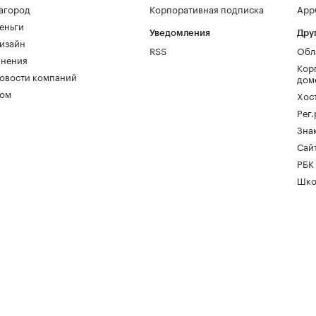
агород
Корпоративная подписка
AppG
еньги
Уведомления
Дру
изайн
RSS
Обл
нения
Кор
овости компаний
дом
ом
Хос
Рег
Зна
Сайт
РБК
Шко