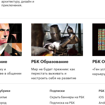
архитектуру, дизайн и
приключения.
ние
РБК Образование
РБК О
му и
Мир не будет прежним: как
«Ген ус
нее в общении
перестать выживать и
карьеру
настроить себя на развитие
убрики
Подписки
РБК
илье
Скрыть баннеры на РБК
iOS
ород
Подписка на РБК
And