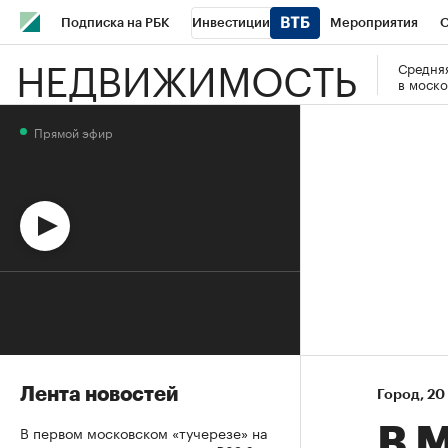
Подписка на РБК
Инвестиции
Мероприятия
О
НЕДВИЖИМОСТЬ
Средняя
Школа управления РБК
РБК Образование
РБК Курсы
в моско
РБК Бизнес-среда
Дискуссионный клуб
Исследования
Прямой эфир
Спецпроекты
Проверка контрагентов
Политика
Эк
Лента новостей
Город
⁠,
20
В первом московском «тучерезе» на
В 