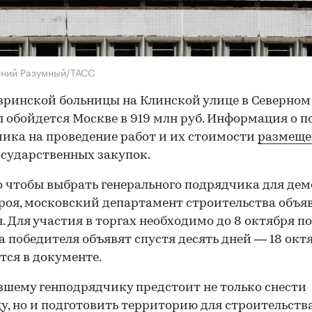
ений Разумный/ТАСС
вринской больницы на Клинской улице в Северном
 обойдется Москве в 919 млн руб. Информация о п
ика на проведение работ и их стоимости
размеще
осударственных закупок.
о чтобы выбрать генерального подрядчика для де
роя, московский департамент строительства объя
. Для участия в торгах необходимо до 8 октября п
 а победителя объявят спустя десять дней — 18 октя
тся в документе.
шему генподрядчику предстоит не только снести
у, но и подготовить территорию для строительст