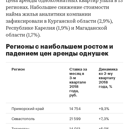
Цена аренды однокомнатных квартир упала в 13
регионах. Набольшее снижение стоимости
найма жилья аналитики компании
зафиксировали в Курганской области (2,9%),
Республике Карелия (1,9%) и Магаданской
области (1,7%).
Регионы с наибольшем ростом и
падением цен аренды однушек
Регион
Ставка за
Динамика
месяц в
ко 2-му
3-м
кварталу
квартале
2018
2018
года, %
года,
руб.
Приморский край
14 754
+9,3%
Севастополь
21 599
+7,3%
Татарстан
14 013
+5,0%