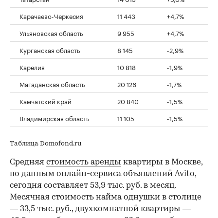
Карачаево-Черкесия
11 443
+4,7%
Ульяновская область
9 955
+4,7%
Курганская область
8 145
-2,9%
Карелия
10 818
-1,9%
Магаданская область
20 126
-1,7%
Камчатский край
20 840
-1,5%
Владимирская область
11 105
-1,5%
Таблица Domofond.ru
Средняя
стоимость аренды
квартиры в Москве,
по данным онлайн-сервиса объявлений Avito,
сегодня составляет 53,9 тыс. руб. в месяц.
Месячная стоимость найма однушки в столице
— 33,5 тыс. руб., двухкомнатной квартиры —