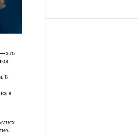
— это
гов
. В
ка в
асных
ние.