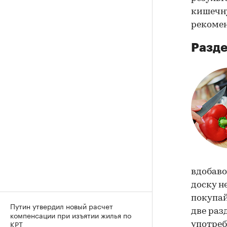
кишечну
рекомен
Разд
вдобаво
доску н
покупай
Путин утвердил новый расчет
две раз
компенсации при изъятии жилья по
КРТ
употреб