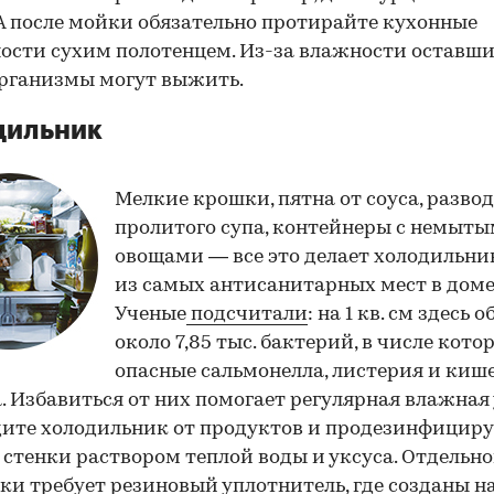
 А после мойки обязательно протирайте кухонные
ости сухим полотенцем. Из-за влажности оставши
рганизмы могут выжить.
дильник
Мелкие крошки, пятна от соуса, разво
пролитого супа, контейнеры с немыт
овощами — все это делает холодильн
из самых антисанитарных мест в доме
Ученые
подсчитали
: на 1 кв. см здесь 
около 7,85 тыс. бактерий, в числе кото
опасные сальмонелла, листерия и киш
. Избавиться от них помогает регулярная влажная 
ите холодильник от продуктов и продезинфициру
 стенки раствором теплой воды и уксуса. Отдельн
ки требует резиновый уплотнитель, где созданы н