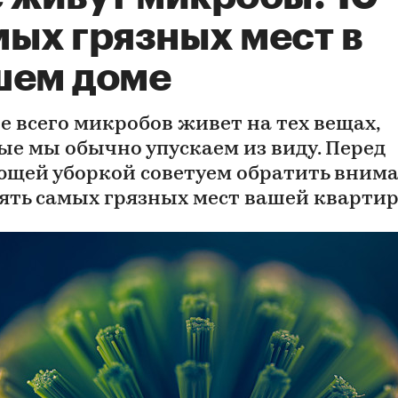
мых грязных мест в
шем доме
е всего микробов живет на тех вещах,
ые мы обычно упускаем из виду. Перед
ющей уборкой советуем обратить вним
сять самых грязных мест вашей кварти