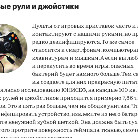
ые рули и джойстики
Пульты от игровых приставок часто и 
контактируют с нашими руками, но п
редко дезинфицируются. То же самое
относится к смартфонам, компьютер
клавиатурам и мышкам. А если вы люб
и перекусить во время игры, опасных
бактерий будет намного больше. Тем 
вы создаете для них прекрасную пита
Согласно
исследованию
ЮНИСЕФ, на каждые 100 кв.
 рулей и джойстиков приходится примерно 7,86 т
в. Это в пять раз больше, чем на ободке унитаза. Ч
00:00
/
00:00
нфицировать устройство, извлеките из него бата
те ненужной зубной щеткой. Она должна быть сух
того протрите поверхность геймпада тканью, смоч