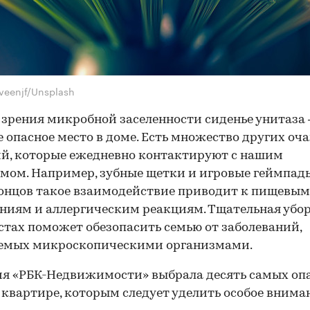
veenjf/Unsplash
 зрения микробной заселенности сиденье унитаза 
е опасное место в доме. Есть множество других оча
й, которые ежедневно контактируют с нашим
мом. Например, зубные щетки и игровые геймпады
онцов такое взаимодействие приводит к пищевым
ниям и аллергическим реакциям. Тщательная убор
стах поможет обезопасить семью от заболеваний,
емых микроскопическими организмами.
я «РБК-Недвижимости» выбрала десять самых оп
 квартире, которым следует уделить особое внима