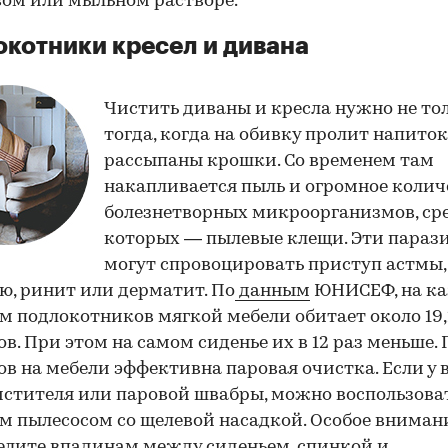
ом или мыльном растворе.
котники кресел и дивана
Чистить диваны и кресла нужно не то
тогда, когда на обивку пролит напито
рассыпаны крошки. Со временем там
накапливается пыль и огромное колич
болезнетворных микроорганизмов, ср
которых — пылевые клещи. Эти параз
могут спровоцировать приступ астмы,
ю, ринит или дерматит. По
данным
ЮНИСЕФ, на к
 см подлокотников мягкой мебели обитает около 19,
в. При этом на самом сиденье их в 12 раз меньше.
в на мебели эффективна паровая очистка. Если у в
стителя или паровой швабры, можно воспользова
 пылесосом со щелевой насадкой. Особое вниман
елите впадинам между сиденьем, спинкой и