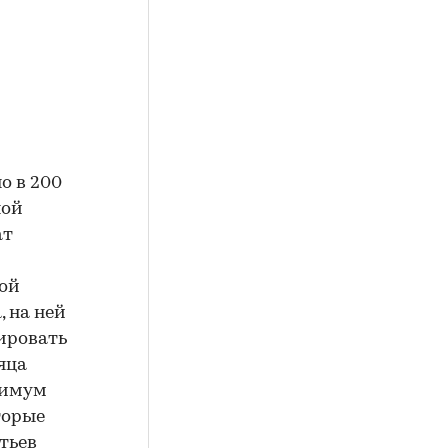
о в 200
ной
ат
кой
, на ней
ировать
яца
нимум
торые
тьев