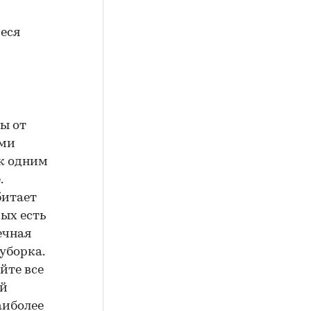
еся
ды от
ыми
ик одним
.
обитает
рых есть
ечная
уборка.
йте все
ой
аиболее