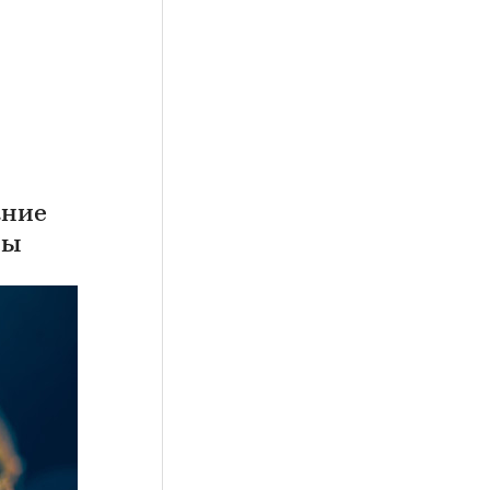
ание
ры