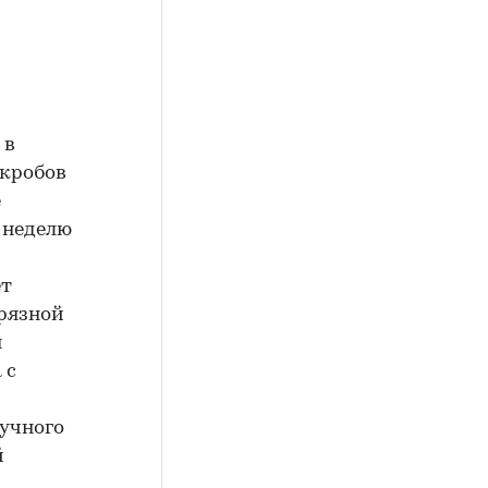
 в
икробов
е
 неделю
ет
грязной
я
 с
учного
й