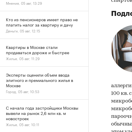
спиртов
Мнения, 05 авг, 13:29
Подло
Кто из пенсионеров имеет право не
платить налог за квартиру и дачу
Деньги, 05 авг, 12:15
Квартиры в Москве стали
продаваться дороже и быстрее
Жилье, 05 авг, 11:29
Эксперты оценили объем ввода
элитного и премиального жилья в
Москве
аллерги
Город, 05 авг, 10:53
100 кв.
микробо
С начала года застройщики Москвы
микробо
вывели на рынок 2,6 млн кв. м
пароочи
новостроек
обычным
Жилье, 05 авг, 10:11
этом уд