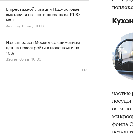
подлок
В престижной локации Подмосковья
выставили на торги поселок за ₽190
млн
Кухон
Загород, 05 авг, 10:03
Назван район Москвы со снижением
цен на новостройки в июле почти на
10%
Жилье, 05 авг, 10:00
частью 
посуды.
остатка
микроор
фонда С
результ