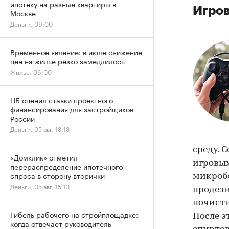
ипотеку на разные квартиры в
Игров
Москве
Деньги, 09:00
Временное явление: в июле снижение
цен на жилье резко замедлилось
Жилье, 06:00
ЦБ оценил ставки проектного
финансирования для застройщиков
России
Деньги, 05 авг, 18:13
среду. 
«Домклик» отметил
игровых
перераспределение ипотечного
спроса в сторону вторички
микробо
Деньги, 05 авг, 15:13
продези
почисти
Гибель рабочего на стройплощадке:
После э
когда отвечает руководитель