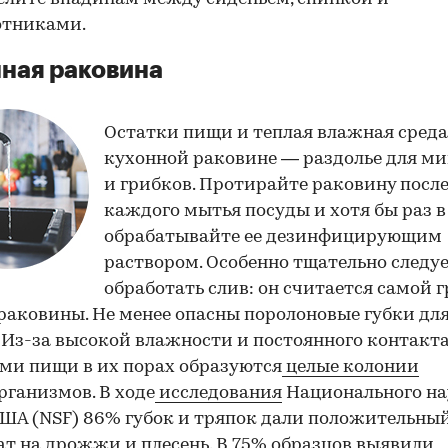
отниками.
ная раковина
Остатки пищи и теплая влажная среда
кухонной раковине — раздолье для м
и грибков. Протирайте раковину посл
каждого мытья посуды и хотя бы раз в
обрабатывайте ее дезинфицирующим
раствором. Особенно тщательно следу
обработать слив: он считается самой 
раковины. Не менее опасны поролоновые губки дл
 Из-за высокой влажности и постоянного контакта
ми пищи в их порах образуются
целые колонии
ганизмов. В ходе
исследования
Национального на
ША (NSF) 86% губок и тряпок дали положительны
ат на дрожжи и плесень. В 75% образцов выявили