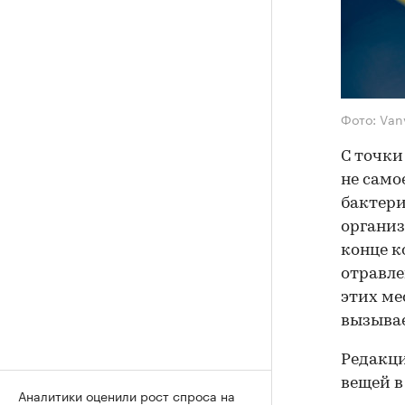
Фото: Van
С точки
не само
бактери
организ
конце к
отравле
этих ме
вызыва
Редакци
вещей в
Аналитики оценили рост спроса на