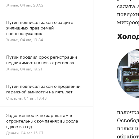
Жилье, 04 авг, 20:32
салата.
поверхн
Путин подписал закон о защите
микроо
жилищных прав семей
военнослужащих
Холо
Жилье, 04 авг, 19:34
Путин продлил срок регистрации
недвижимости в новых регионах
Жилье, 04 авг, 19:21
Путин подписал закон о продлении
гаражной амнистии на пять лет
Отрасль, 04 авг, 18:48
палочка
Задолженность по зарплатам в
строительных компаниях выросла
Освобод
вдвое за год
полки и
Деньги, 04 авг, 15:07
обработ