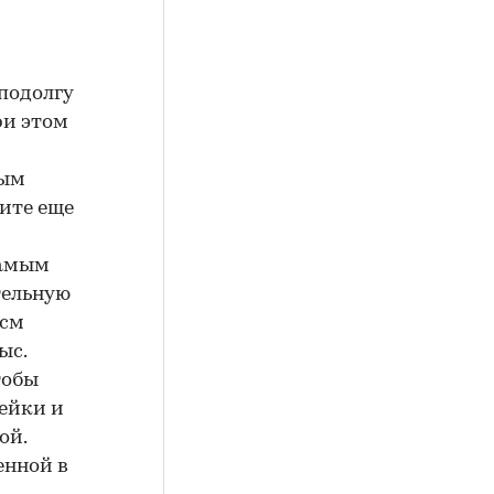
подолгу
ри этом
ным
ите еще
самым
тельную
 см
ыс.
тобы
рейки и
ой.
енной в