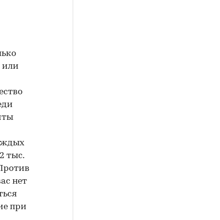
лько
к или
ество
еди
иты
аждых
2 тыс.
 Против
ас нет
ться
ие при