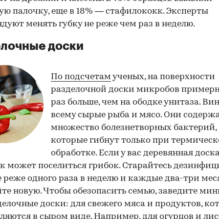
ю палочку, еще в 18% — стафилококк. Эксперты
дуют менять губку не реже чем раз в неделю.
елочные доски
По подсчетам
ученых, на поверхности
разделочной доски микробов примерн
раз больше, чем на ободке унитаза. Ви
всему сырые рыба и мясо. Они содерж
множество болезнетворных бактерий,
которые гибнут только при термичес
обработке. Если у вас деревянная доска
к может поселиться грибок. Старайтесь дезинфиц
е реже одного раза в неделю и каждые два-три мес
те новую. Чтобы обезопасить семью, заведите ми
делочные доски: для свежего мяса и продуктов, ко
ляются в сыром виде. Например, для огурцов и лис