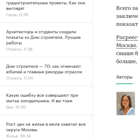
градостроительные проекты. Как они
выглядят
Всего з
Город, 12:05
заключе
показат
Архитекторы и студенты создали
плакаты ко Дню строителя. Лучшие
Росреес
работы
Москве
Отрасль, 11:36
свыше 8
больше,
Дню строителя — 70: как отмечают
юбилей и главные рекорды отрасли
Авторы
Отрасль, 11:04
Какую ошибку все совершают при
мытье холодильника. И вы тоже
Дом, 10:00
Рост цен на жилье в июле охватил все
округа Москвы
Жилье, 09:34