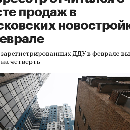
сте продаж в
сковских новострой
феврале
 зарегистрированных ДДУ в феврале в
 на четверть