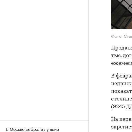
Фото: Ста
Продажи
тыс. до
ежемеся
В февра
недвижи
показат
столице
(9245 Д
На пер
зарегис
В Москве выбрали лучшие