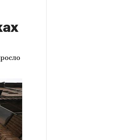
ках
ыросло