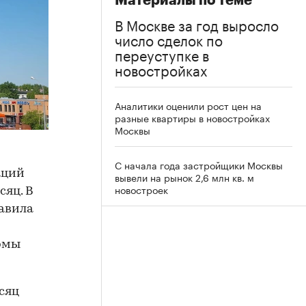
Материалы по теме
В Москве за год выросло
число сделок по
переуступке в
новостройках
Аналитики оценили рост цен на
разные квартиры в новостройках
Москвы
С начала года застройщики Москвы
аций
вывели на рынок 2,6 млн кв. м
новостроек
сяц. В
тавила
рмы
сяц