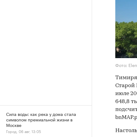
Фото: Ele
Тимиряз
Старой 
июле 20
648,8 ты
подсчи
Сила воды: как река у дома стала
bnMAP.p
символом премиальной жизни в
Москве
Настоль
Город, 06 авг, 13:05