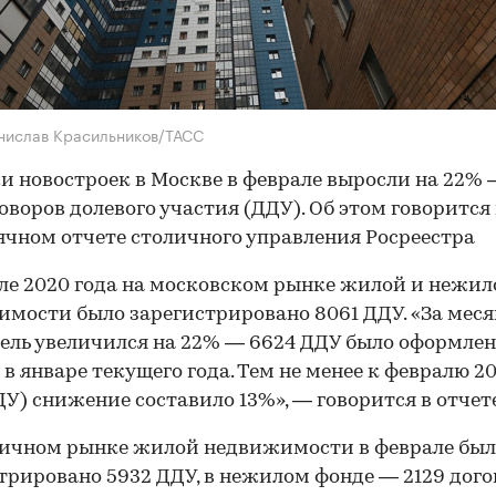
нислав Красильников/ТАСС
 новостроек в Москве в феврале выросли на 22% 
говоров долевого участия (ДДУ). Об этом говорится 
чном отчете столичного управления Росреестра
ле 2020 года на московском рынке жилой и нежил
мости было зарегистрировано 8061 ДДУ. «За меся
ель увеличился на 22% — 6624 ДДУ было оформлен
 в январе текущего года. Тем не менее к февралю 20
ДУ) снижение составило 13%», — говорится в отчете
вичном рынке жилой недвижимости в феврале был
трировано 5932 ДДУ, в нежилом фонде — 2129 дого