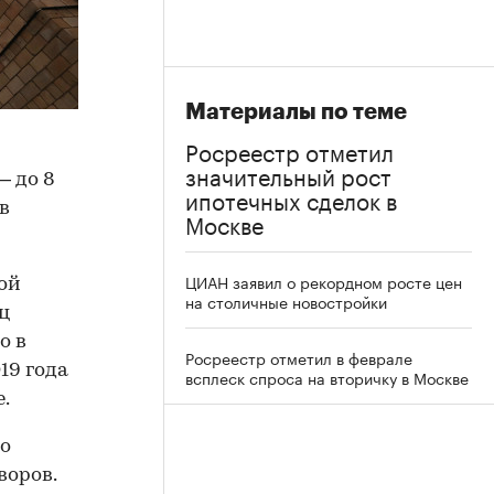
Материалы по теме
Росреестр отметил
значительный рост
— до 8
ипотечных сделок в
в
Москве
ЦИАН заявил о рекордном росте цен
ой
на столичные новостройки
ц
о в
Росреестр отметил в феврале
19 года
всплеск спроса на вторичку в Москве
.
о
воров.