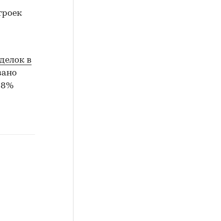
троек
делок в
вано
28%