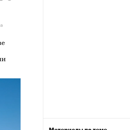
на
ве
ии