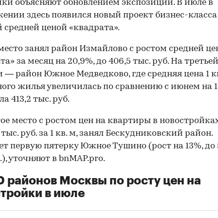
ки объясняют обновлением экспозиции. В июле в
ении здесь появился новый проект бизнес-класса 
 средней ценой «квадрата».
место занял район Измайлово с ростом средней ц
а» за месяц на 20,9%, до 406,5 тыс. руб. На третье
 — район Южное Медведково, где средняя цена 1 кв
ого жилья увеличилась по сравнению с июнем на 
а 413,2 тыс. руб.
ое место с ростом цен на квартиры в новостройках
 тыс. руб. за 1 кв. м, занял Бескудниковский район.
т первую пятерку Южное Тушино (рост на 13%, до 
.), уточняют в bnMAP.pro.
0 районов Москвы по росту цен на
тройки в июле