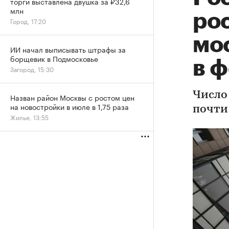
торги выставлена двушка за ₽32,6
млн
ро
Город, 17:20
мо
ИИ начал выписывать штрафы за
борщевик в Подмосковье
в 
Загород, 15:30
Число
Назван район Москвы с ростом цен
на новостройки в июле в 1,75 раза
почти
Жилье, 13:55