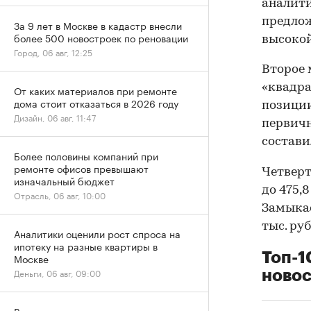
аналити
предлож
За 9 лет в Москве в кадастр внесли
более 500 новостроек по реновации
высокой
Город, 06 авг, 12:25
Второе 
«квадрат
От каких материалов при ремонте
дома стоит отказаться в 2026 году
позиции
Дизайн, 06 авг, 11:47
первичн
составил
Более половины компаний при
ремонте офисов превышают
Четверт
изначальный бюджет
до 475,8
Отрасль, 06 авг, 10:00
Замыкае
тыс. руб
Аналитики оценили рост спроса на
ипотеку на разные квартиры в
Топ-1
Москве
Деньги, 06 авг, 09:00
новос