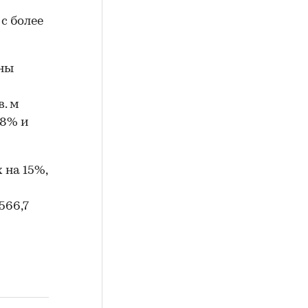
с более
ены
й
. м
18% и
 на 15%,
566,7