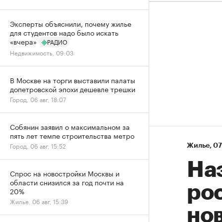
Эксперты объяснили, почему жилье
для студентов надо было искать
«вчера»
РАДИО
Недвижимость, 09:03
В Москве на торги выставили палаты
допетровской эпохи дешевле трешки
Город, 06 авг, 18:07
Собянин заявил о максимальном за
пять лет темпе строительства метро
Город, 06 авг, 15:52
Жилье
⁠,
07
На
Спрос на новостройки Москвы и
области снизился за год почти на
рос
20%
Жилье, 06 авг, 15:39
нов