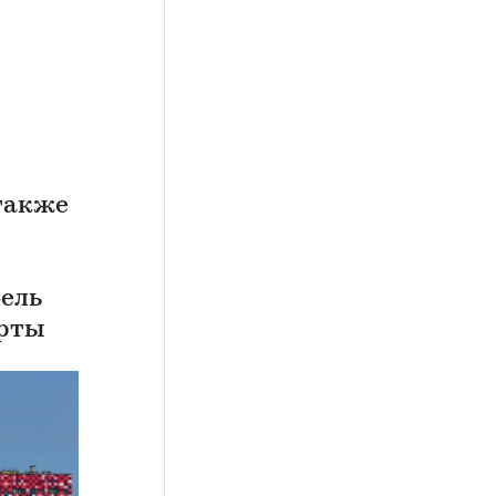
 также
ель
ерты