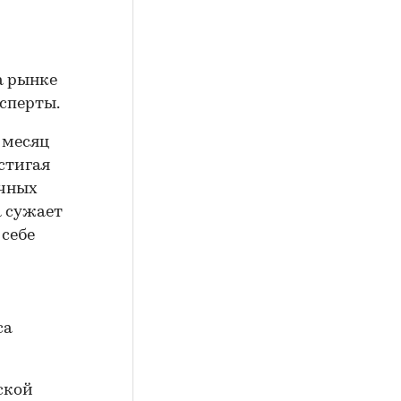
а рынке
ксперты.
а месяц
стигая
ечных
а сужает
 себе
са
ской