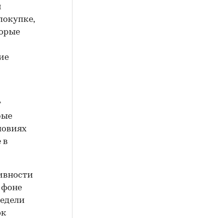
и
покупке,
торые
ие
т
рые
ловиях
 в
ивности
 фоне
недели
ок