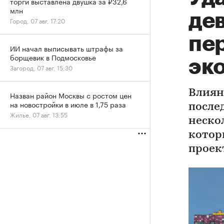
торги выставлена двушка за ₽32,6
млн
де
Город, 07 авг, 17:20
пе
ИИ начал выписывать штрафы за
борщевик в Подмосковье
эк
Загород, 07 авг, 15:30
Влиян
Назван район Москвы с ростом цен
на новостройки в июле в 1,75 раза
после
Жилье, 07 авг, 13:55
неско
котор
проек