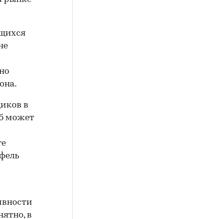
ящихся
не
но
она.
иков в
аб может
те
фель
ивности
ятно, в