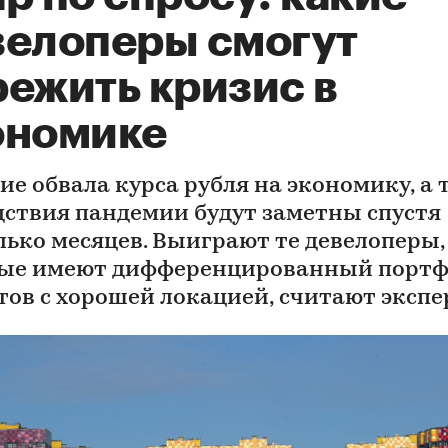
велоперы смогут
режить кризис в
ономике
ие обвала курса рубля на экономику, а
дствия пандемии будут заметны спустя
лько месяцев. Выиграют те девелоперы,
ые имеют дифференцированный портф
тов с хорошей локацией, считают эксп