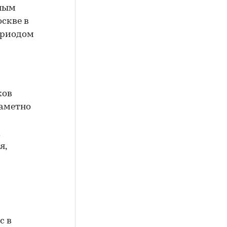
нным
оскве в
ериодом
ков
заметно
х
я,
с в