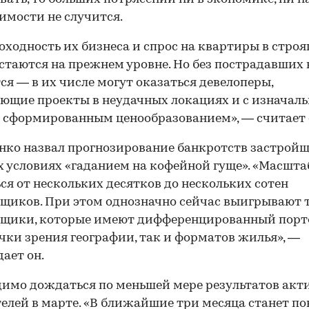
мости не случится.
оходность их бизнеса и спрос на квартиры в стро
стаются на прежнем уровне. Но без пострадавших 
ся — в их числе могут оказаться девелоперы,
ющие проекты в неудачных локациях и с изначаль
 сформированным ценообразованием», — считает 
нко назвал прогнозирование банкротств застройщ
 условиях «гаданием на кофейной гуще». «Масшт
ся от нескольких десятков до нескольких сотен
щиков. При этом однозначно сейчас выигрывают 
йщики, которые имеют дифференцированный порт
очки зрения географии, так и форматов жилья», —
ает он.
имо дождаться по меньшей мере результатов акт
елей в марте. «В ближайшие три месяца станет пон