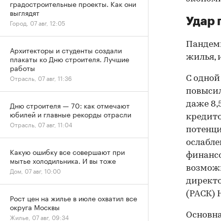
градостроительные проекты. Как они
выглядят
Удар 
Город, 07 авг, 12:05
Пандеми
Архитекторы и студенты создали
жилья, 
плакаты ко Дню строителя. Лучшие
работы
Отрасль, 07 авг, 11:36
С одной
повысил
даже 8,
Дню строителя — 70: как отмечают
юбилей и главные рекорды отрасли
кредито
Отрасль, 07 авг, 11:04
потенци
ослабле
Какую ошибку все совершают при
финансо
мытье холодильника. И вы тоже
возможн
Дом, 07 авг, 10:00
директо
(РАСК) 
Рост цен на жилье в июле охватил все
округа Москвы
Основна
Жилье, 07 авг, 09:34