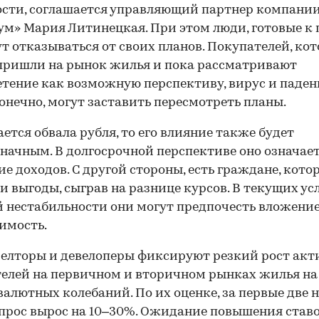
сти, соглашается управляющий партнер компани
м» Мария Литинецкая. При этом люди, готовые к 
ут отказываться от своих планов. Покупателей, ко
пришли на рынок жилья и пока рассматривают
тение как возможную перспективу, вирус и паден
конечно, могут заставить пересмотреть планы.
ается обвала рубля, то его влияние также будет
начным. В долгосрочной перспективе оно означае
е доходов. С другой стороны, есть граждане, кото
и выгоды, сыграв на разнице курсов. В текущих ус
 нестабильности они могут предпочесть вложение
имость.
елторы и девелоперы фиксируют резкий рост акт
елей на первичном и вторичном рынках жилья на
валютных колебаний. По их оценке, за первые две 
прос вырос на 10–30%. Ожидание повышения став