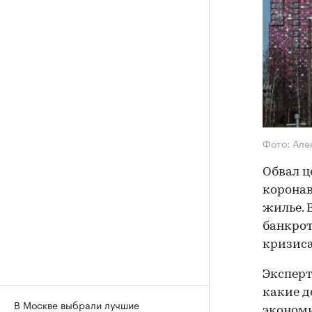
Фото: Але
Обвал ц
коронав
жилье. 
банкрот
кризиса
Эксперт
какие д
В Москве выбрали лучшие
экономи