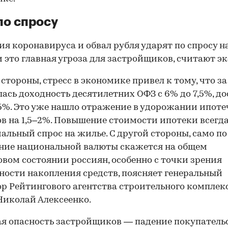
по спросу
я коронавируса и обвал рубля ударят по спросу н
и это главная угроза для застройщиков, считают э
 стороны, стресс в экономике привел к тому, что з
ась доходность десятилетних ОФЗ с 6% до 7,5%, до
5%. Это уже нашло отражение в удорожании ипот
в на 1,5–2%. Повышение стоимости ипотеки всегд
альный спрос на жилье. С другой стороны, само по
ние национальной валюты скажется на общем
вом состоянии россиян, особенно с точки зрения
ости накопления средств, поясняет генеральный
р Рейтингового агентства строительного комплек
00:00
/
00:00
Николай Алексеенко.
я опасность застройщиков — падение покупатель