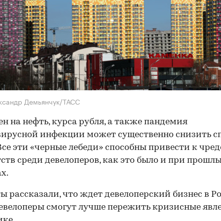
ксандр Демьянчук/ТАСС
ен на нефть, курса рубля, а также пандемия
ирусной инфекции может существенно снизить сп
Все эти «черные лебеди» способны привести к чред
ств среди девелоперов, как это было и при прошл
х.
ы рассказали, что ждет девелоперский бизнес в Р
евелоперы смогут лучше пережить кризисные явл
ке.