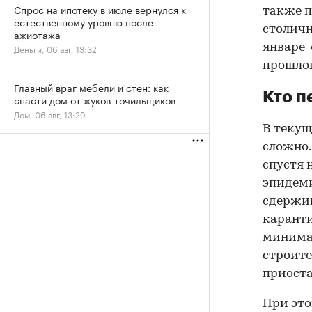
Спрос на ипотеку в июле вернулся к
также п
естественному уровню после
столичн
ажиотажа
январе-
Деньги, 06 авг, 13:32
прошлог
Главный враг мебели и стен: как
Кто п
спасти дом от жуков-точильщиков
Дом, 06 авг, 13:29
В текущ
сложно.
спустя 
эпидеми
сдержив
каранти
минимал
строите
приоста
При это