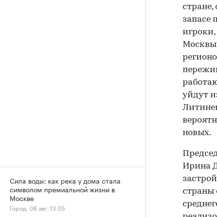
стране,
запасе 
игроки,
Москвы,
регионо
пережив
работаю
уйдут и
Литинец
вероятн
новых.
Председ
Ирина Д
застрой
Сила воды: как река у дома стала
символом премиальной жизни в
страны 
Москве
среднег
Город, 06 авг, 13:05
реализо