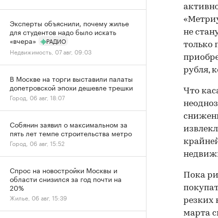
активно
«Метриу
Эксперты объяснили, почему жилье
для студентов надо было искать
не стан
«вчера»
РАДИО
только 
Недвижимость, 07 авг, 09:03
приобре
рубля, 
В Москве на торги выставили палаты
допетровской эпохи дешевле трешки
Что кас
Город, 06 авг, 18:07
неодноз
снижени
Собянин заявил о максимальном за
извлекл
пять лет темпе строительства метро
крайней
Город, 06 авг, 15:52
недвиж
Спрос на новостройки Москвы и
Пока ри
области снизился за год почти на
20%
покупат
Жилье, 06 авг, 15:39
резких 
марта с