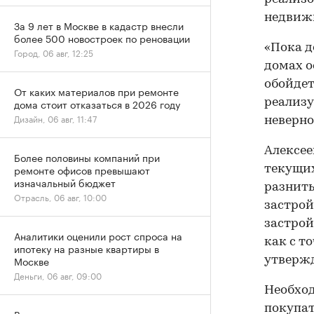
недвижи
За 9 лет в Москве в кадастр внесли
более 500 новостроек по реновации
«Пока д
Город, 06 авг, 12:25
домах о
обойдет
От каких материалов при ремонте
реализу
дома стоит отказаться в 2026 году
Дизайн, 06 авг, 11:47
неверно
Алексее
Более половины компаний при
ремонте офисов превышают
текущих
изначальный бюджет
разнить
Отрасль, 06 авг, 10:00
застрой
застро
Аналитики оценили рост спроса на
как с т
ипотеку на разные квартиры в
Москве
утвержд
Деньги, 06 авг, 09:00
Необход
покупат