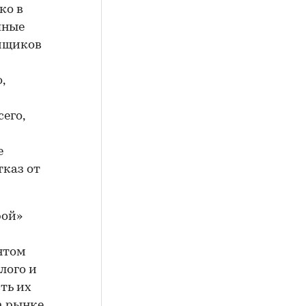
ко в
пные
ойщиков
,
его,
е
тказ от
рой»
нтом
лого и
ть их
а рынке