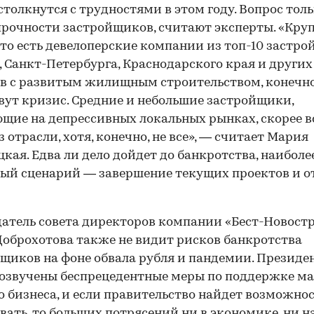
 столкнутся с трудностями в этом году. Вопрос толь
прочности застройщиков, считают эксперты. «Кру
 то есть девелоперские компании из топ-10 застр
 Санкт-Петербурга, Краснодарского края и других
в с развитым жилищным строительством, конечно
ут кризис. Средние и небольшие застройщики,
щие на депрессивных локальных рынках, скорее вс
з отрасли, хотя, конечно, не все», — считает Мария
кая. Едва ли дело дойдет до банкротства, наиболе
ый сценарий — завершение текущих проектов и о
атель совета директоров компании «Бест-Новост
оброхотова также не видит рисков банкротства
щиков на фоне обвала рубля и пандемии. Президе
озвучены беспрецедентные меры по поддержке ма
о бизнеса, и если правительство найдет возможнос
вать, то больших потрясений ни в экономике, ни н