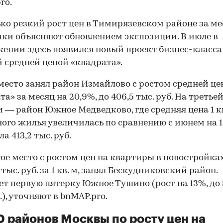
ro.
ко резкий рост цен в Тимирязевском районе за ме
ки объясняют обновлением экспозиции. В июле в
ении здесь появился новый проект бизнес-класса 
 средней ценой «квадрата».
место занял район Измайлово с ростом средней ц
а» за месяц на 20,9%, до 406,5 тыс. руб. На третье
 — район Южное Медведково, где средняя цена 1 кв
ого жилья увеличилась по сравнению с июнем на 
а 413,2 тыс. руб.
ое место с ростом цен на квартиры в новостройках
 тыс. руб. за 1 кв. м, занял Бескудниковский район.
т первую пятерку Южное Тушино (рост на 13%, до 
.), уточняют в bnMAP.pro.
0 районов Москвы по росту цен на