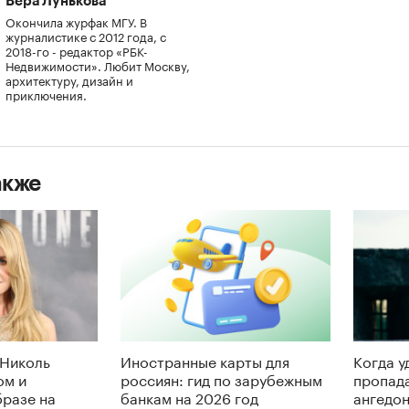
Вера Лунькова
Окончила журфак МГУ. В
журналистике с 2012 года, с
2018-го - редактор «РБК-
Недвижимости». Любит Москву,
архитектуру, дизайн и
приключения.
акже
 Николь
Иностранные карты для
Когда у
ом и
россиян: гид по зарубежным
пропада
разе на
банкам на 2026 год
ангедон