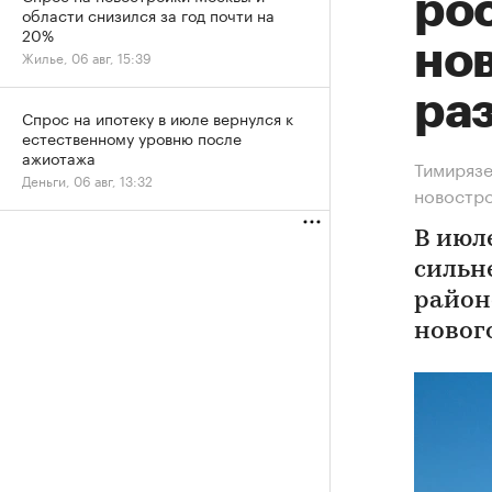
рос
области снизился за год почти на
20%
нов
Жилье, 06 авг, 15:39
ра
Спрос на ипотеку в июле вернулся к
естественному уровню после
ажиотажа
Тимирязе
Деньги, 06 авг, 13:32
новостр
В июл
сильн
район
новог