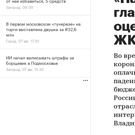
от нее избавиться, 5 средств
Загород, 09:00
гл
оц
В первом московском «тучерезе» на
торги выставлена двушка за ₽32,6
млн
Ж
Город, 07 авг, 17:20
Во вр
ИИ начал выписывать штрафы за
борщевик в Подмосковье
корон
Загород, 07 авг, 15:30
оплач
паден
бюдже
Росси
отрас
интер
Влади