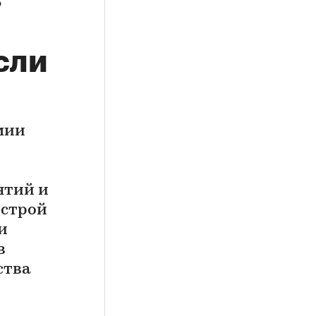
сли
мии
ятий и
нстрой
и
в
ства