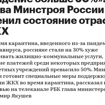
ава Минстроя России
енил состояние отра
КХ
емя карантина, введенного из-за панде
авируса, россияне стали на 30% хуже
ивать жилищно-коммунальные услуги,
ие платежей среди некоторых предпри
тных учреждений превысило 50%. Ми
и готовит специальные меры поддержк
ли ЖКХ во время карантина, рассказал 
вью на телеканале РБК глава министер
мир Якушев