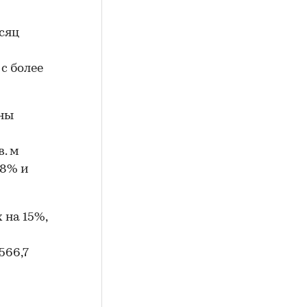
сяц
с более
ены
й
. м
18% и
 на 15%,
566,7