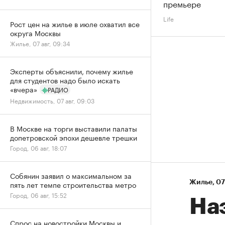
премьере
Life
Рост цен на жилье в июле охватил все
округа Москвы
Жилье, 07 авг, 09:34
Эксперты объяснили, почему жилье
для студентов надо было искать
«вчера»
РАДИО
Недвижимость, 07 авг, 09:03
В Москве на торги выставили палаты
допетровской эпохи дешевле трешки
Город, 06 авг, 18:07
Собянин заявил о максимальном за
Жилье
⁠,
07
пять лет темпе строительства метро
Город, 06 авг, 15:52
На
Спрос на новостройки Москвы и