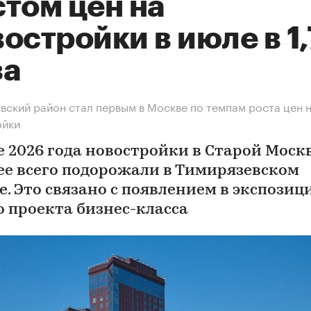
том цен на
остройки в июле в 1
за
вский район стал первым в Москве по темпам роста цен 
ойки
е 2026 года новостройки в Старой Моск
ее всего подорожали в Тимирязевском
е. Это связано с появлением в экспозиц
о проекта бизнес-класса