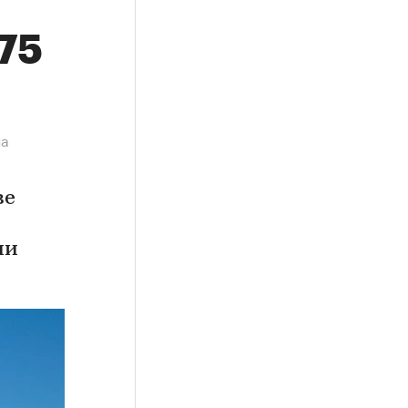
,75
на
ве
ии