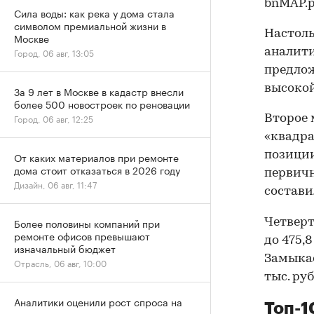
bnMAP.p
Сила воды: как река у дома стала
символом премиальной жизни в
Настоль
Москве
аналити
Город, 06 авг, 13:05
предлож
высокой
За 9 лет в Москве в кадастр внесли
более 500 новостроек по реновации
Город, 06 авг, 12:25
Второе 
«квадрат
позиции
От каких материалов при ремонте
дома стоит отказаться в 2026 году
первичн
Дизайн, 06 авг, 11:47
составил
Более половины компаний при
Четверт
ремонте офисов превышают
до 475,8
изначальный бюджет
Замыкае
Отрасль, 06 авг, 10:00
тыс. руб
Аналитики оценили рост спроса на
Топ-1