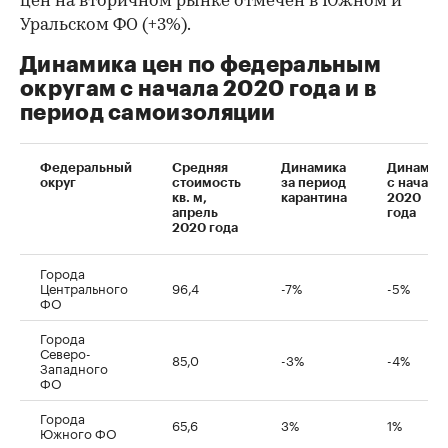
цен на вторичном рынке отмечен в Южном и
Уральском ФО (+3%).
Динамика цен по федеральным
округам с начала 2020 года и в
период самоизоляции
Федеральный
Средняя
Динамика
Динамик
округ
стоимость
за период
с начала
кв. м,
карантина
2020
апрель
года
2020 года
Города
Центрального
96,4
-7%
-5%
ФО
Города
Северо-
85,0
-3%
-4%
Западного
ФО
Города
65,6
3%
1%
Южного ФО