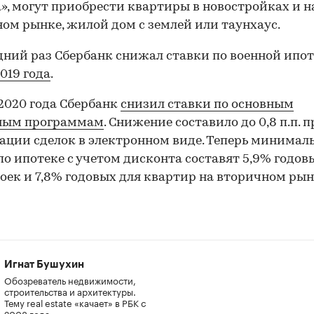
», могут приобрести квартиры в новостройках и н
ом рынке, жилой дом с землей или таунхаус.
дний раз Сбербанк снижал ставки по военной ипо
019 года
.
2020 года Сбербанк
снизил ставки по основным
ным программам
. Снижение составило до 0,8 п.п. 
ации сделок в электронном виде. Теперь минимал
по ипотеке с учетом дисконта составят 5,9% годов
оек и 7,8% годовых для квартир на вторичном рын
Игнат Бушухин
Обозреватель недвижимости,
строительства и архитектуры.
Тему real estate «качает» в РБК с
2008 года