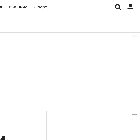
л
РБК Вино
Спорт
род
Стиль
Крипто
б
Конференции СПб
ичной валюты
и