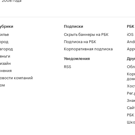
убрики
Подписки
РБК
илье
Скрыть баннеры на РБК
iOS
ород
Подписка на РБК
And
агород
Корпоративная подписка
AppG
еньги
Уведомления
Дру
изайн
RSS
Обл
нения
Кор
овости компаний
дом
ом
Хос
Рег
Зна
Сайт
РБК
Шко