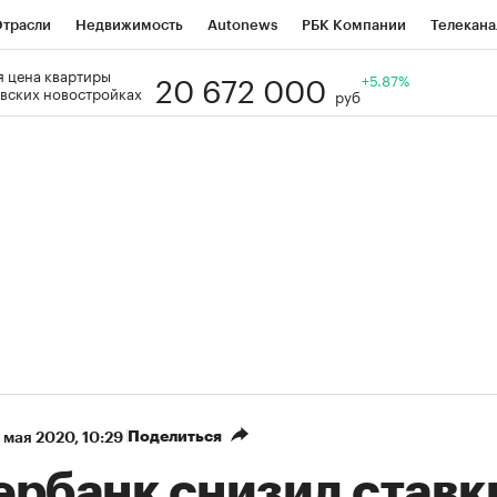
трасли
Недвижимость
Autonews
РБК Компании
Телекана
20 672 000
 цена квартиры
РБК Life
Тренды
Визионеры
Национальные проекты
+5.87%
Го
вских новостройках
руб
Кредитные рейтинги
Франшизы
Газета
Спецпроекты СП
ономика
Бизнес
Технологии и медиа
Финансы
Рынок нал
Поделиться
 мая 2020, 10:29
ербанк снизил ставк