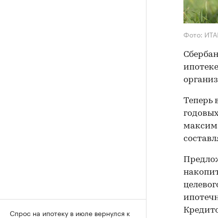
Фото: ИТА
Сбербан
ипотеке
организ
Теперь 
годовых
максима
составля
Предло
накопит
целевог
ипотечн
Кредито
Спрос на ипотеку в июле вернулся к