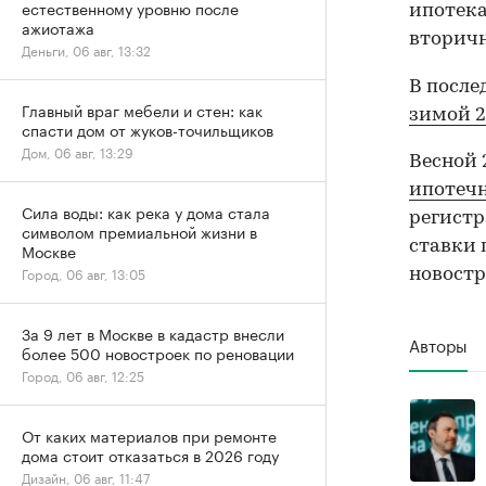
естественному уровню после
ипотека
ажиотажа
вторичн
Деньги, 06 авг, 13:32
В после
Главный враг мебели и стен: как
зимой 2
спасти дом от жуков-точильщиков
Дом, 06 авг, 13:29
Весной 
ипотеч
Сила воды: как река у дома стала
регистр
символом премиальной жизни в
ставки 
Москве
Город, 06 авг, 13:05
новостр
За 9 лет в Москве в кадастр внесли
Авторы
более 500 новостроек по реновации
Город, 06 авг, 12:25
От каких материалов при ремонте
дома стоит отказаться в 2026 году
Дизайн, 06 авг, 11:47