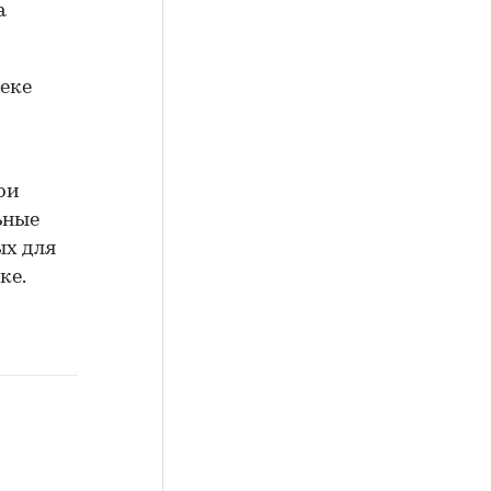
а
теке
при
ьные
ых для
ке.