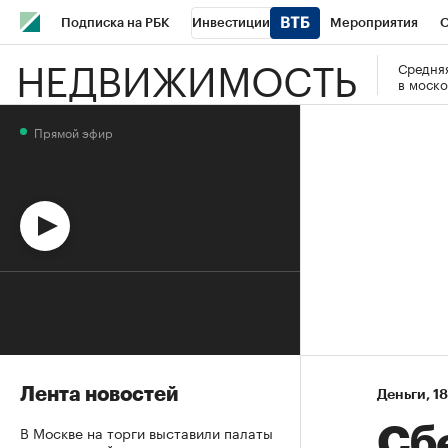
Подписка на РБК
Инвестиции
Мероприятия
О
НЕДВИЖИМОСТЬ
Средняя
Школа управления РБК
РБК Образование
РБК Курсы
в моско
РБК Бизнес-среда
Дискуссионный клуб
Исследования
Прямой эфир
Спецпроекты
Проверка контрагентов
Политика
Эк
Лента новостей
Деньги
⁠,
18
В Москве на торги выставили палаты
Сб