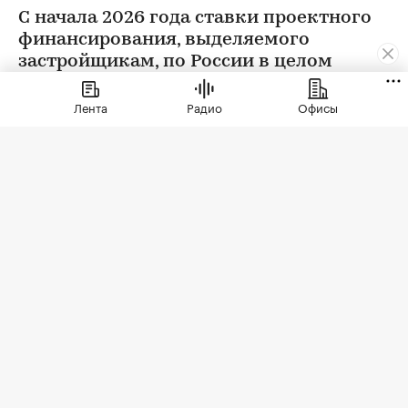
С начала 2026 года ставки проектного
финансирования, выделяемого
застройщикам, по России в целом
снизились на 0,32 п.п., следует из
данных Центробанка
Лента
Радио
Офисы
Фото: Levon Avagyan / Shutterstock / FOTODOM