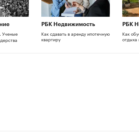
ние
РБК Недвижимость
РБК 
. Ученые
Как сдавать в аренду ипотечную
Как обу
квартиру
отдыха 
идерства