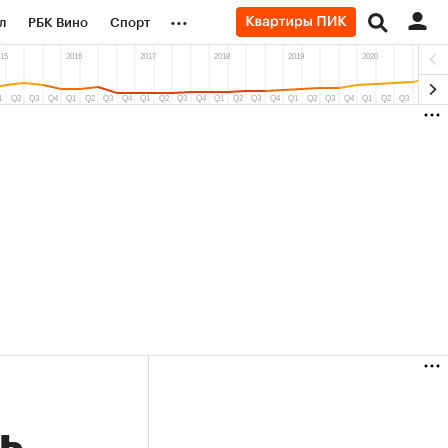
...
л
РБК Вино
Спорт
род
Стиль
Крипто
б
Финансы
(+34,65%)
(+13,23%)
0
«Русагро» ₽120
Купить
Купить
к 27.07.27
прогноз ПСБ к 26.07.27
ь