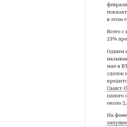
февраля
показат
в этом 
Всего с 
23% пре
Одним и
называю
мае в В
сделок 
кредито
Санкт-П
одного 
около 2,
На фоне
запущен