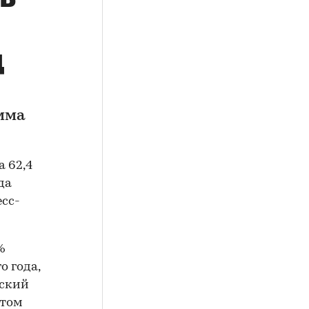
д
амма
а 62,4
да
есс-
%
о года,
йский
атом