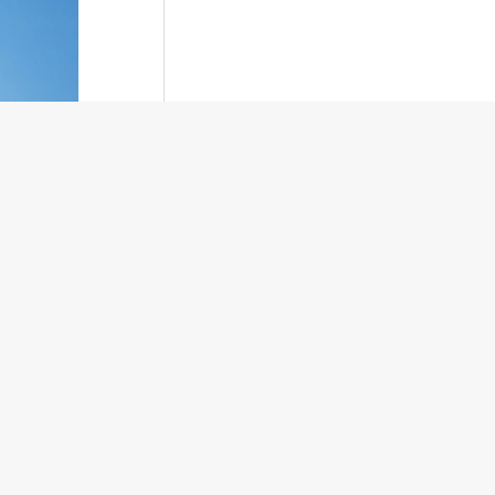
Материалы по теме
Ключевая ставка снижена
до 14%: будут ли дешеветь
ипотека и расти спрос
Застройщики ускорили запуск новых
жилых проектов в России
Росстат оценил снижение ввода
м
жилья в России в первом полугодии
2026-го
ти,
 эти