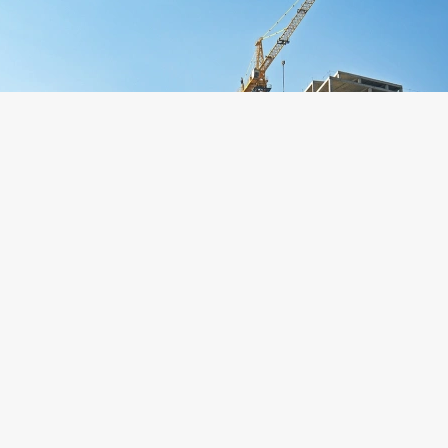
on Avagyan / Shutterstock / FOTODOM
дину 2026 года средняя ставка проектного
ирования по кредитам, одобренным застройщика
на возведение жилых домов и другой недвижимос
ла 9,92%. При этом в разных федеральных округах