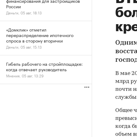
финансирования для застройщиков
России
бо
Деньги, 05 авг, 18:13
кре
«Домклик» отметил
перераспределение ипотечного
спроса в сторону вторички
Одним
Деньги, 05 авг, 15:13
восст
госпо
Гибель рабочего на стройплощадке:
когда отвечает руководитель
В мае 2
Мнения, 05 авг, 13:29
млрд ру
почти н
службы 
Общее ч
превыси
когда б
объем в