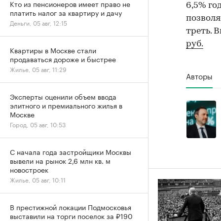
Кто из пенсионеров имеет право не
6,5% го
платить налог за квартиру и дачу
позволя
Деньги, 05 авг, 12:15
треть. 
руб.
Квартиры в Москве стали
продаваться дороже и быстрее
Жилье, 05 авг, 11:29
Авторы
Эксперты оценили объем ввода
элитного и премиального жилья в
Москве
Город, 05 авг, 10:53
С начала года застройщики Москвы
вывели на рынок 2,6 млн кв. м
новостроек
Жилье, 05 авг, 10:11
В престижной локации Подмосковья
выставили на торги поселок за ₽190