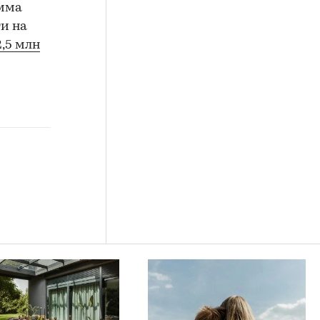
амма
и на
,5 млн