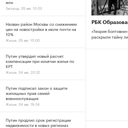
млн
Загород, 05 авг, 10:03
РБК Образова
Назван район Москвы со снижением
цен на новостройки в июле почти на
«Теория болтовни»
10%
раскрыли тайну л
Жилье, 05 авг, 10:00
Путин утвердил новый расчет
компенсации при изъятии жилья по
КРТ
Жилье, 04 авг, 20:32
Путин подписал закон о защите
жилищных прав семей
военнослужащих
Жилье, 04 авг, 19:34
Путин продлил срок регистрации
недвижимости в новых регионах