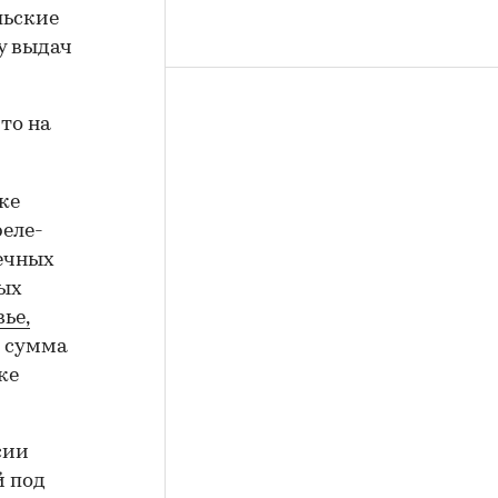
льские
у выдач
что на
ке
реле-
течных
ных
ье,
 сумма
ке
сии
й под