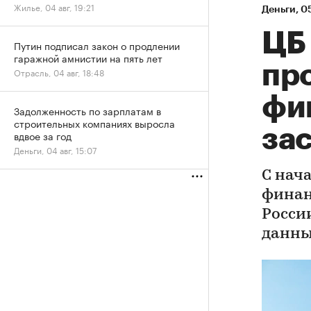
Жилье, 04 авг, 19:21
Деньги
⁠,
05
ЦБ
Путин подписал закон о продлении
гаражной амнистии на пять лет
пр
Отрасль, 04 авг, 18:48
фи
Задолженность по зарплатам в
строительных компаниях выросла
за
вдвое за год
Деньги, 04 авг, 15:07
С нач
финан
России
данны