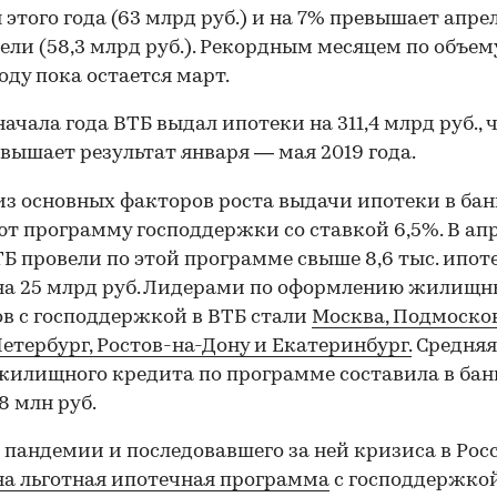
 этого года (63 млрд руб.) и на 7% превышает апре
ели (58,3 млрд руб.). Рекордным месяцем по объем
году пока остается март.
начала года ВТБ выдал ипотеки на 311,4 млрд руб., 
вышает результат января — мая 2019 года.
з основных факторов роста выдачи ипотеки в бан
т программу господдержки со ставкой 6,5%. В ап
ТБ провели по этой программе свыше 8,6 тыс. ипо
на 25 млрд руб. Лидерами по оформлению жилищ
в с господдержкой в ВТБ стали
Москва, Подмосков
етербург, Ростов-на-Дону и Екатеринбург.
Средняя
жилищного кредита по программе составила в бан
8 млн руб.
 пандемии и последовавшего за ней кризиса в Рос
а льготная ипотечная программа
с господдержко