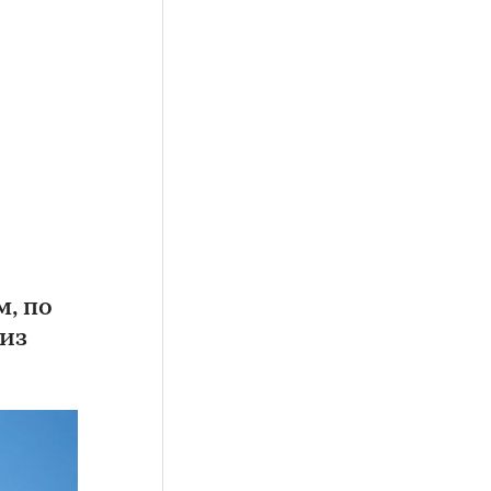
, по
 из