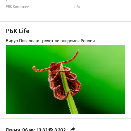
РБК Компании
Life
РБК Life
Вирус Повассан: грозит ли эпидемия России
Деньги
⁠,
06 авг, 13:32
3 202