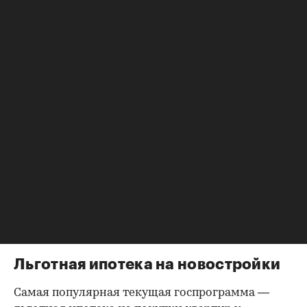
Фото: diy13/shutterstock
В России до осени действует льготная ипотека
на покупку жилья у застройщиков по ставке
6,5%. Она пользуется высоким спросом
благодаря низкой ставке. Кроме этого, есть
сельская и дальневосточная ипотеки, ипотека
для поддержки молодых семей, ипотечные
выплаты по 450 тыс. руб. семьям с третьим
ребенком и т. д. А есть еще военная ипотека и
даже медицинская.
Рассказываем о всевозможных льготных
ипотечных программах, которые сейчас
действуют в России.
Льготная ипотека на новостройки
Самая популярная текущая госпрограмма —