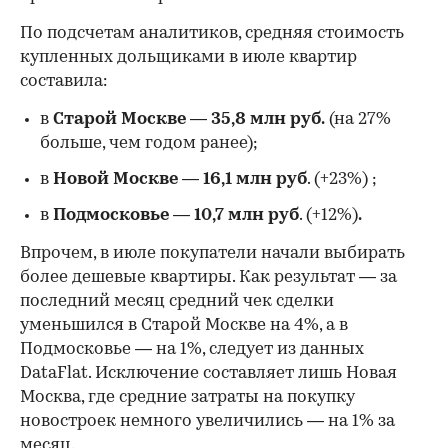
По подсчетам аналитиков, средняя стоимость
купленных дольщиками в июле квартир
составила:
в
Старой Москве
—
35,8 млн руб.
(на 27%
больше, чем годом ранее);
в
Новой Москве
—
16,1 млн руб
. (+23%)
;
в
Подмосковье
—
10,7 млн руб
. (+12%)
.
Впрочем, в июле покупатели начали выбирать
более дешевые квартиры. Как результат — за
последний месяц средний чек сделки
уменьшился в Старой Москве на 4%, а в
Подмосковье — на 1%, следует из данных
DataFlat. Исключение составляет лишь Новая
Москва, где средние затраты на покупку
новостроек немного увеличились — на 1% за
месяц.