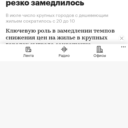
резко замедлилось
В июле число крупных городов с дешевеющим
жильем сократилось с 20 до 10
Ключевую роль в замедлении темпов
снижения цен на жилье в крупных
городах сыграло сокращение
предложения. В условиях
Лента
Радио
Офисы
сохраняющейся неопределенности
собственники отложили сделки. Еще
одна причина тренда — оживление
спроса