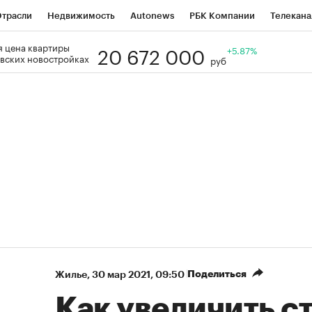
трасли
Недвижимость
Autonews
РБК Компании
Телекана
20 672 000
 цена квартиры
РБК Life
Тренды
Визионеры
Национальные проекты
+5.87%
Го
вских новостройках
руб
Кредитные рейтинги
Франшизы
Газета
Спецпроекты СП
ономика
Бизнес
Технологии и медиа
Финансы
Рынок нал
Поделиться
Жилье
⁠,
30 мар 2021, 09:50
Как увеличить с