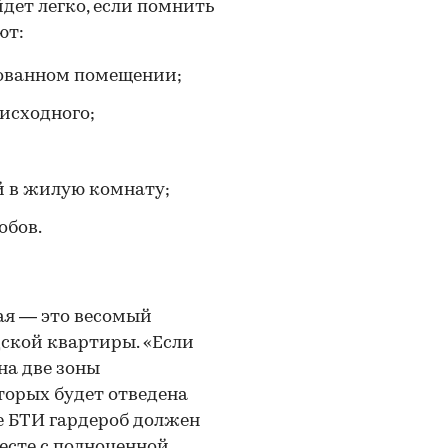
дет легко, если помнить
ют:
зованном помещении;
 исходного;
й в жилую комнату;
обов.
ая — это весомый
ской квартиры. «Если
на две зоны
торых будет отведена
не БТИ гардероб должен
есте с полноценной