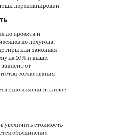
мощи перепланировки.
ть
я до проекта и
есяцев до полугода.
артиры или законная
ну на 10% и выше.
 зависит от
нтства согласования
ственно изменить жилое
в увеличить стоимость
ется объединение