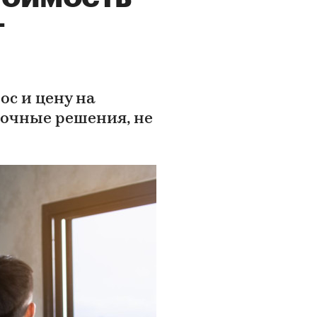
т
ос и цену на
очные решения, не