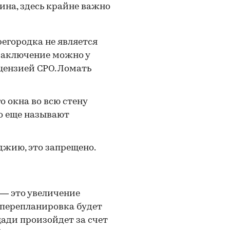
ина, здесь крайне важно
егородка не является
 заключение можно у
цензией СРО. Ломать
о окна во всю стену
о еще называют
джию, это запрещено.
 — это увеличение
 перепланировка будет
щади произойдет за счет