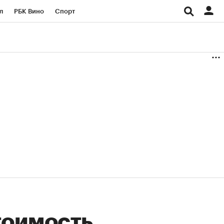
л
РБК Вино
Спорт
род
Стиль
Крипто
б
Конференции СПб
ичной валюты
тоимость