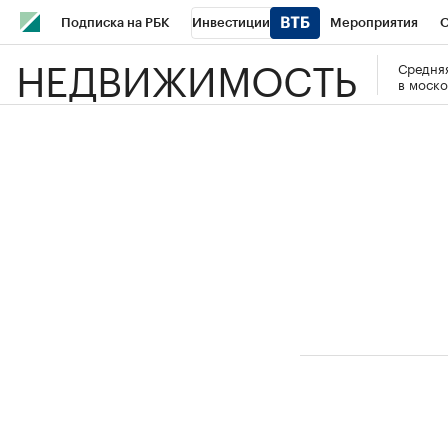
Подписка на РБК
Инвестиции
Мероприятия
О
НЕДВИЖИМОСТЬ
Средняя
Школа управления РБК
РБК Образование
РБК Курсы
в моско
РБК Бизнес-среда
Дискуссионный клуб
Исследования
Спецпроекты
Проверка контрагентов
Политика
Эк