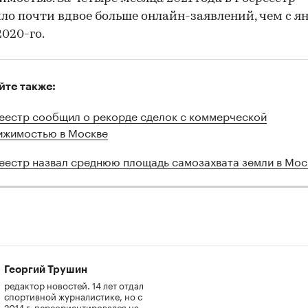
ло почти вдвое больше онлайн-заявлений, чем с я
2020-го.
йте также:
еестр сообщил о рекорде сделок с коммерческой
ижимостью в Москве
еестр назвал среднюю площадь самозахвата земли в Мос
Георгий Трушин
редактор новостей. 14 лет отдал
спортивной журналистике, но с
2014 г. переориентировался на