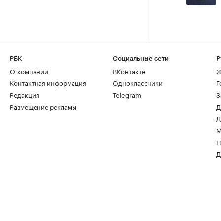
РБК
Социальные сети
Р
О компании
ВКонтакте
Ж
Контактная информация
Одноклассники
Г
Редакция
Telegram
З
Размещение рекламы
Д
Д
М
Н
Д