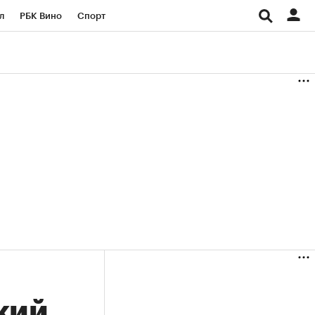
л
РБК Вино
Спорт
род
Стиль
Крипто
б
Конференции СПб
ичной валюты
кий