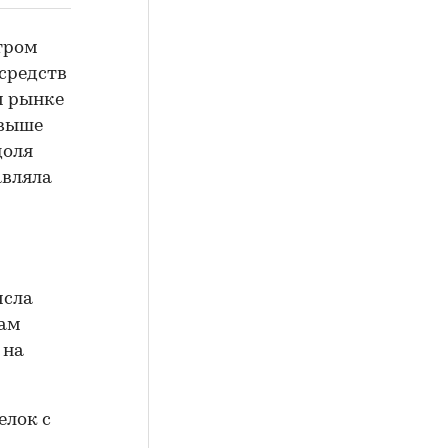
тром
средств
м рынке
 выше
доля
авляла
исла
там
 на
елок с