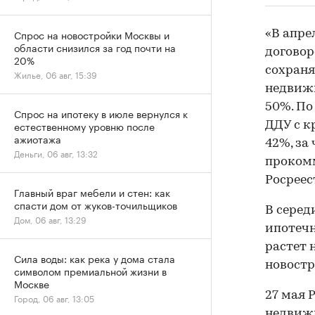
Спрос на новостройки Москвы и
«В апре
области снизился за год почти на
договор
20%
сохраня
Жилье, 06 авг, 15:39
недвижи
50%. По
Спрос на ипотеку в июле вернулся к
естественному уровню после
ДДУ с к
ажиотажа
42%, за
Деньги, 06 авг, 13:32
проком
Росреес
Главный враг мебели и стен: как
спасти дом от жуков-точильщиков
В серед
Дом, 06 авг, 13:29
ипотечн
растет 
Сила воды: как река у дома стала
новостр
символом премиальной жизни в
Москве
27 мая 
Город, 06 авг, 13:05
недвижи