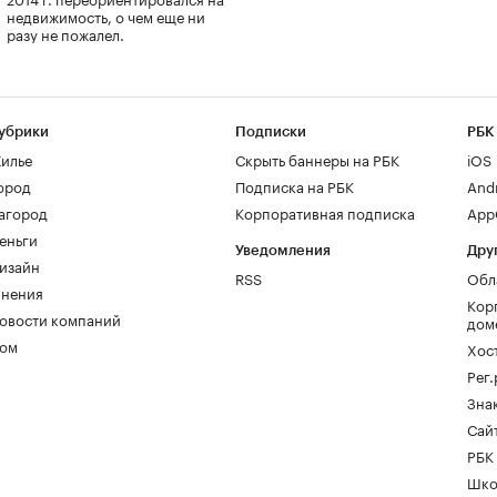
недвижимость, о чем еще ни
разу не пожалел.
убрики
Подписки
РБК
илье
Скрыть баннеры на РБК
iOS
ород
Подписка на РБК
And
агород
Корпоративная подписка
AppG
еньги
Уведомления
Дру
изайн
RSS
Обл
нения
Кор
овости компаний
дом
ом
Хос
Рег
Зна
Сайт
РБК
Шко