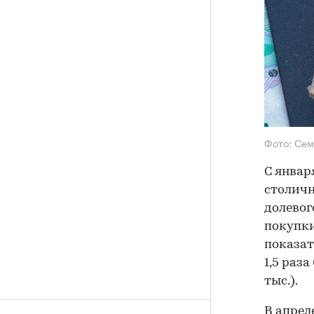
Фото: Сем
С январ
столич
долевог
покупки
показат
1,5 раз
тыс.).
В апрел