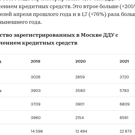
ением кредитных средств. Это втрое больше (+205
елей апреля прошлого года и в 1,7 (+76%) раза больш
нынешнего года.
ство зарегистрированных в Москве ДДУ с
чением кредитных средств
д
2019
2020
2021
3026
2859
3720
ь
3903
3580
5783
3709
3901
6809
3960
2154
6561
14 598
12 494
22 873