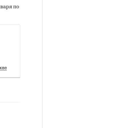
нваря по
кве