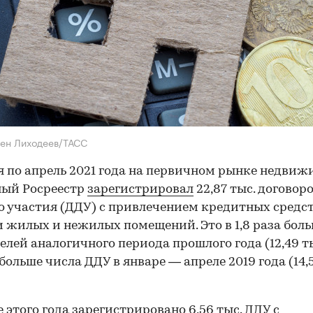
ен Лиходеев/ТАСС
я по апрель 2021 года на первичном рынке недви
ный Росреестр
зарегистрировал
22,87 тыс. договор
о участия (ДДУ) с привлечением кредитных средст
 жилых и нежилых помещений. Это в 1,8 раза бол
елей аналогичного периода прошлого года (12,49 ты
а больше числа ДДУ в январе — апреле 2019 года (14,
е этого года зарегистрировано 6,56 тыс. ДДУ с