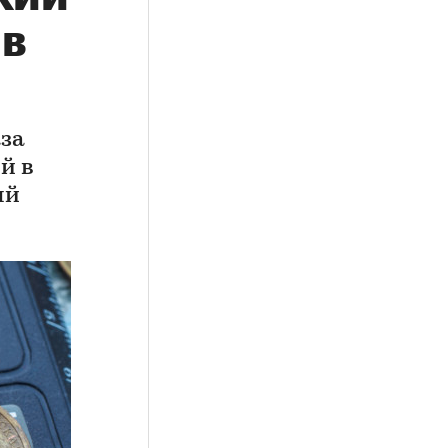
 в
аза
й в
ый