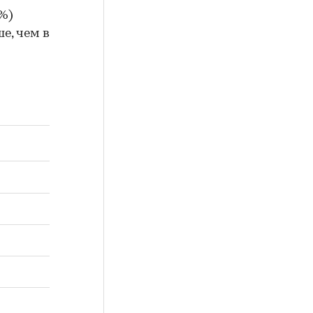
%)
е, чем в