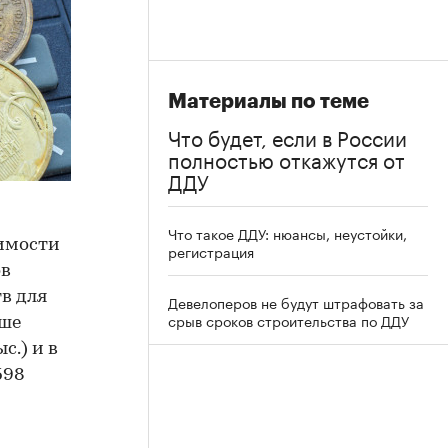
Материалы по теме
Что будет, если в России
полностью откажутся от
ДДУ
Что такое ДДУ: нюансы, неустойки,
жимости
регистрация
ов
в для
Девелоперов не будут штрафовать за
срыв сроков строительства по ДДУ
ьше
с.) и в
598