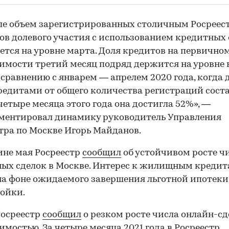
ле объем зарегистрированных столичным Росреес
ов долевого участия с использованием кредитных 
ется на уровне марта. Доля кредитов на первично
мости третий месяц подряд держится на уровне
 сравнению с январем — апрелем 2020 года, когда 
редитами от общего количества регистраций сост
 четыре месяца этого года она достигла 52%», —
ментировал динамику руководитель Управления
тра по Москве Игорь Майданов.
ине мая Росреестр
сообщил
об устойчивом росте ч
ых сделок в Москве. Интерес к жилищным креди
на фоне ожидаемого завершения льготной ипотеки
ойки.
Росреестр
сообщил
о резком росте числа онлайн-сд
мостью. За четыре месяца 2021 года в Росреестр