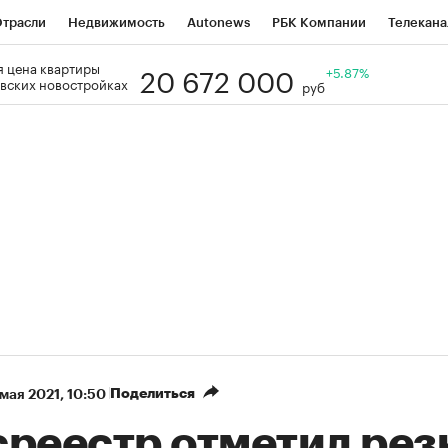
трасли
Недвижимость
Autonews
РБК Компании
Телекана
20 672 000
 цена квартиры
РБК Life
Тренды
Визионеры
Национальные проекты
+5.87%
Го
вских новостройках
руб
Кредитные рейтинги
Франшизы
Газета
Спецпроекты СП
ономика
Бизнес
Технологии и медиа
Финансы
Рынок нал
Поделиться
 мая 2021, 10:50
среестр отметил рез