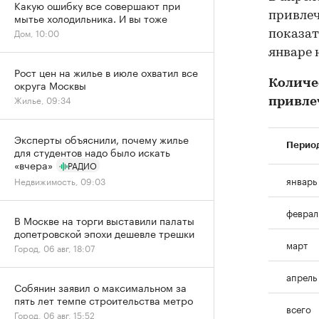
Какую ошибку все совершают при
привлеч
мытье холодильника. И вы тоже
Дом, 10:00
показат
январе 
Рост цен на жилье в июле охватил все
Количе
округа Москвы
Жилье, 09:34
привле
Эксперты объяснили, почему жилье
Перио
для студентов надо было искать
«вчера»
РАДИО
январь
Недвижимость, 09:03
феврал
В Москве на торги выставили палаты
допетровской эпохи дешевле трешки
март
Город, 06 авг, 18:07
апрель
Собянин заявил о максимальном за
пять лет темпе строительства метро
всего
Город, 06 авг, 15:52