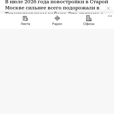
В июле 2026 года новостройки в Старой
Москве сильнее всего подорожали в
Тимирязевском районе. Это связано с
появлением в экспозиции нового
Лента
Радио
Офисы
проекта бизнес-класса
Фото: Elena Koromyslova / Shutterstock / FOTODOM