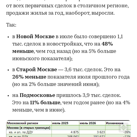
от всех первичных сделок в столичном регионе,
продажи жилья за год, наоборот, выросли.
Так:
в
Новой Москве
в июле было совершено 1,1
тыс. сделок в новостройках, что на
48%
меньше
, чем год назад (но на 5% больше
июньского показателя);
в
Старой Москве
— 3,6 тыс. сделок. Это на
26%
меньше
показателя июля прошлого года
00:00
/
00:00
(но на 2% больше значений июня);
на
Подмосковье
пришлось 3,9 тыс. сделок.
Это на
11% больше
, чем годом ранее (но на 4%
меньше, чем в июне).