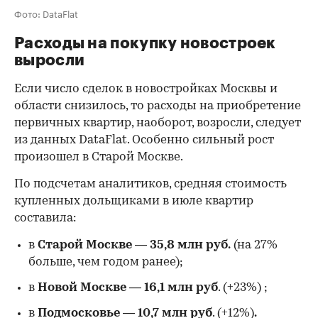
Фото: DataFlat
Расходы на покупку новостроек
выросли
Если число сделок в новостройках Москвы и
области снизилось, то расходы на приобретение
первичных квартир, наоборот, возросли, следует
из данных DataFlat. Особенно сильный рост
произошел в Старой Москве.
По подсчетам аналитиков, средняя стоимость
купленных дольщиками в июле квартир
составила:
в
Старой Москве
—
35,8 млн руб.
(на 27%
больше, чем годом ранее);
в
Новой Москве
—
16,1 млн руб
. (+23%)
;
в
Подмосковье
—
10,7 млн руб
. (+12%)
.