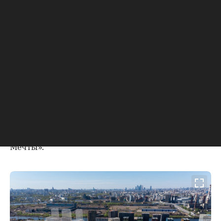
реализуют многие проекты еще по старой
ценовой модели».
С начала 2022 года на фоне экономической
турбулентности предложение новостроек в
Москве сокращается, в том числе это касается
проектов премиум- и бизнес-класса. Однако
несколькими знаковыми проектами рынок
все же пополнится. Так, компания «Страна
Девелопмент» уже начала продажи и
строительство своего нового проекта на
полуострове в Нагатино, неподалеку от «Острова
Мечты».