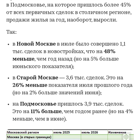
в Подмосковье, на которое пришлось более 45%
от всех первичных сделок в столичном регионе,
продажи жилья за год, наоборот, выросли.
Так:
в
Новой Москве
в июле было совершено 1,1
тыс. сделок в новостройках, что на
48%
меньше
, чем год назад (но на 5% больше
июньского показателя);
в
Старой Москве
— 3,6 тыс. сделок. Это на
26%
меньше
показателя июля прошлого года
00:00
/
00:00
(но на 2% больше значений июня);
на
Подмосковье
пришлось 3,9 тыс. сделок.
Это на
11% больше
, чем годом ранее (но на 4%
меньше, чем в июне).