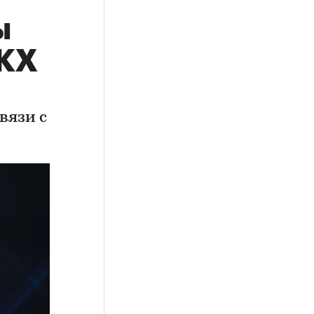
ы
ЖКХ
вязи с