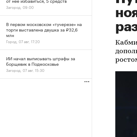
от нее избавиться, 5 средств
Загород, 09:00
но
ра
В первом московском «тучерезе» на
торги выставлена двушка за ₽32,6
млн
Город, 07 авг, 17:20
Кабми
допол
ИИ начал выписывать штрафы за
росто
борщевик в Подмосковье
Загород, 07 авг, 15:30