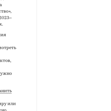
а
тво»,
2023–
х.
ния
мотреть
ктов,
нужно
анить
иру или
жно