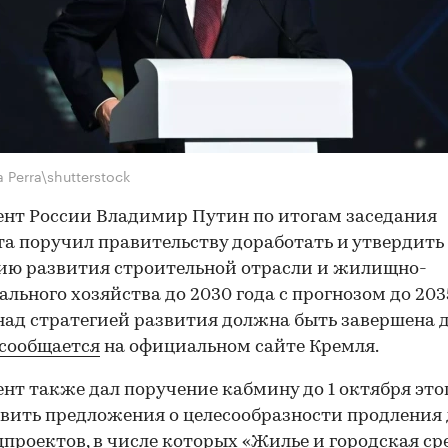
 Perra\shutterstock
нт России Владимир Путин по итогам заседания
та поручил правительству доработать и утвердить
ию развития строительной отрасли и жилищно-
льного хозяйства до 2030 года с прогнозом до 2035
над стратегией развития должна быть завершена д
сообщается
на официальном сайте Кремля.
нт также дал поручение кабмину до 1 октября это
вить предложения о целесообразности продления 
цпроектов, в числе которых «Жилье и городская сре