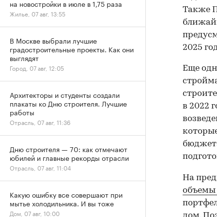
на новостройки в июле в 1,75 раза
Также П
Жилье, 07 авг, 13:55
ближайш
предусм
В Москве выбрали лучшие
2025 год
градостроительные проекты. Как они
выглядят
Город, 07 авг, 12:05
Еще одн
стройма
строите
Архитекторы и студенты создали
плакаты ко Дню строителя. Лучшие
в 2022 
работы
возведе
Отрасль, 07 авг, 11:36
которые
бюджета
Дню строителя — 70: как отмечают
подгото
юбилей и главные рекорды отрасли
Отрасль, 07 авг, 11:04
На пред
объемы
Какую ошибку все совершают при
мытье холодильника. И вы тоже
портфел
Дом, 07 авг, 10:00
дом. По