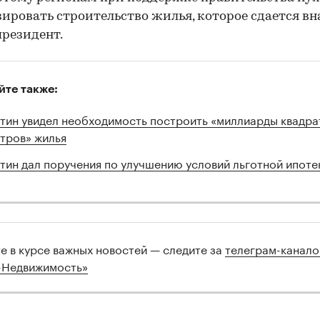
ировать строительство жилья, которое сдается вн
президент.
йте также:
тин увидел необходимость построить «миллиарды квадра
тров» жилья
00:00
/
00:00
тин дал поручения по улучшению условий льготной ипоте
те в курсе важных новостей — следите за
телеграм-канал
-Недвижимость»