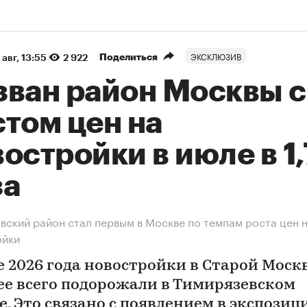
ЭКСКЛЮЗИВ
Поделиться
 авг, 13:55
2 922
зван район Москвы с
том цен на
остройки в июле в 1
за
вский район стал первым в Москве по темпам роста цен 
ойки
е 2026 года новостройки в Старой Моск
ее всего подорожали в Тимирязевском
е. Это связано с появлением в экспозиц