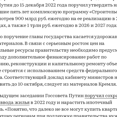
утин до 15 декабря 2022 года поручил утвердить н
ие пять лет комплексную программу «Строительс
отрев 900 млрд руб. ежегодно на ее реализацию в 
ах, а также 1 трлн руб. ежегодно в 2026 и 2027 года
о поручение главы государства касается удорожа
териалов. В связи с серьезным ростом цен на
льные ресурсы правительству необходимо предус
году дополнительное финансирование работ по
нию, реконструкции и капитальному ремонту объе
 строятся с использованием средств федерального
. Соответствующий доклад кабинету министров 
вить до 10 октября, следует из материалов Кремля.
ыдущем заседании Госсовета Путин
поручил сохр
 ввода жилья
в 2022 году и нарастить ипотечный
ь. «Понятно, что далеко не все могут купить кварт
этому регионам при поддержке правительства ну