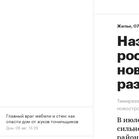
Жилье
⁠,
07
На
рос
нов
ра
Тимирязе
новостр
Главный враг мебели и стен: как
В июл
спасти дом от жуков-точильщиков
Дом, 06 авг, 13:29
сильн
район