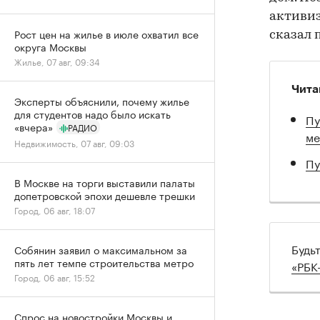
активиз
Рост цен на жилье в июле охватил все
сказал 
округа Москвы
Жилье, 07 авг, 09:34
Чита
Эксперты объяснили, почему жилье
для студентов надо было искать
Пу
«вчера»
РАДИО
ме
Недвижимость, 07 авг, 09:03
Пу
В Москве на торги выставили палаты
допетровской эпохи дешевле трешки
Город, 06 авг, 18:07
Будь
Собянин заявил о максимальном за
пять лет темпе строительства метро
«РБК
Город, 06 авг, 15:52
Спрос на новостройки Москвы и