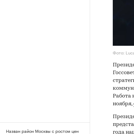
Фото: Luca
Президе
Госсове
стратег
коммуна
Работа 
ноября,
Президе
предста
Назван район Москвы с ростом цен
года на