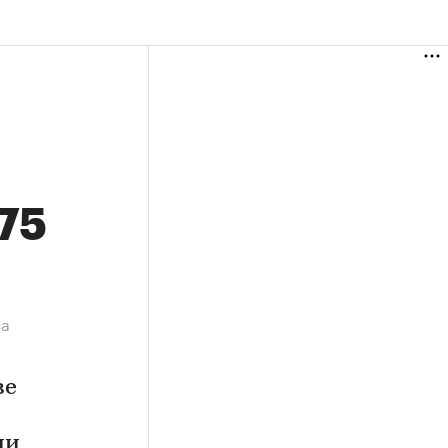
,75
на
ве
ии