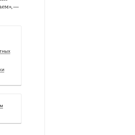
аем», —
тных
ки
ом