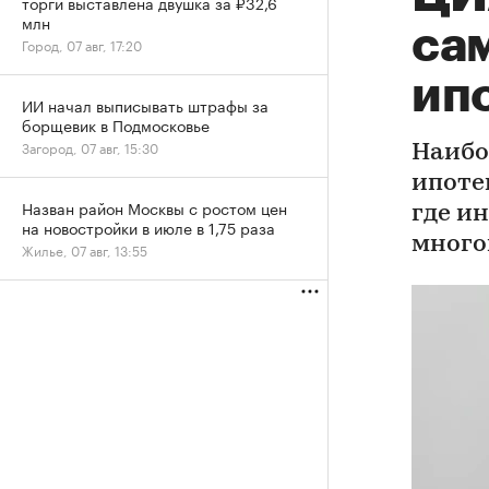
торги выставлена двушка за ₽32,6
млн
са
Город, 07 авг, 17:20
ип
ИИ начал выписывать штрафы за
борщевик в Подмосковье
Загород, 07 авг, 15:30
Наибо
ипоте
Назван район Москвы с ростом цен
где и
на новостройки в июле в 1,75 раза
много
Жилье, 07 авг, 13:55