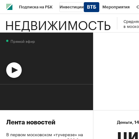
Подписка на РБК
Инвестиции
Мероприятия
О
НЕДВИЖИМОСТЬ
Средняя
Школа управления РБК
РБК Образование
РБК Курсы
в моско
РБК Бизнес-среда
Дискуссионный клуб
Исследования
Прямой эфир
Спецпроекты
Проверка контрагентов
Политика
Эк
Лента новостей
Деньги
⁠,
14
В первом московском «тучерезе» на
ЦИ