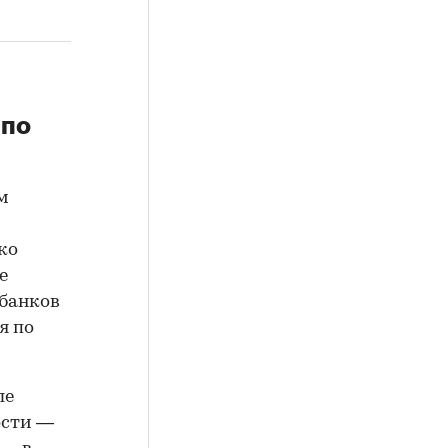
 по
м
ко
е
 банков
я по
ле
ости —