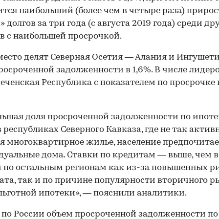
тся наибольший (более чем в четыре раза) прирос
» долгов за три года (с августа 2019 года) среди др
в с наибольшей просрочкой.
место делят Северная Осетия — Алания и Ингушети
росроченной задолженности в 1,6%. В числе лидер
еченская Республика с показателем по просрочке
ьшая доля просроченной задолженности по ипоте
в республиках Северного Кавказа, где не так актив
я многоквартирное жилье, население предпочита
уальные дома. Ставки по кредитам — выше, чем в
 по остальным регионам как из-за повышенных р
ата, так и по причине популярности вторичного р
 льготной ипотеки», — пояснили аналитики.
 по России объем просроченной задолженности по