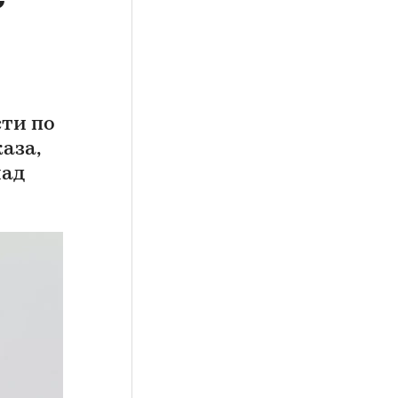
ти по
аза,
над