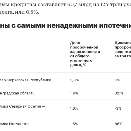
м кредитам составляет 60,7 млрд из 12,7 трлн руб
долга, или 0,5%.
оны с самыми ненадежными ипотечн
Доля
Динами
просроченной
просроч
задолженности
задолже
от общего
за три г
ипотечного
долга, %
ево-Черкесская Республика
2,3%
0%
нградская область
1,9%
321%
лика Северная Осетия —
1,6%
-3%
лика Ингушетия
1,6%
86%