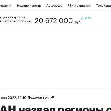
трасли
Недвижимость
Autonews
РБК Компании
Телекана
20 672 000
 цена квартиры
РБК Life
Тренды
Визионеры
Национальные проекты
+5.87%
Го
вских новостройках
руб
Кредитные рейтинги
Франшизы
Газета
Спецпроекты СП
ономика
Бизнес
Технологии и медиа
Финансы
Рынок нал
Поделиться
 сен 2022, 14:10
АН назвал регионы 