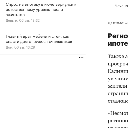
Спрос на ипотеку в июле вернулся к
Чеченс
естественному уровню после
ажиотажа
Деньги, 06 авг, 13:32
Данные: 
Регио
Главный враг мебели и стен: как
спасти дом от жуков-точильщиков
ипоте
Дом, 06 авг, 13:29
Также 
просроч
Калинин
увеличи
жители 
огранич
ставкам
«Несмот
регионо