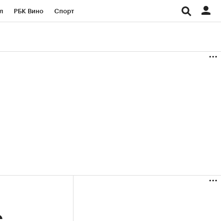
л
РБК Вино
Спорт
род
Стиль
Крипто
б
Конференции СПб
ичной валюты
с