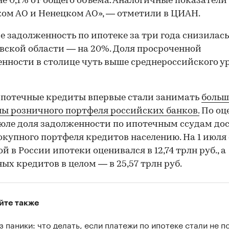
не 0,1% от общего объема. Аналогичные показатели
ом АО и Ненецком АО», — отметили в ЦИАН.
е задолженность по ипотеке за три года снизилась
вской области — на 20%. Доля просроченной
нности в столице чуть выше среднероссийского у
потечные кредиты впервые стали занимать
больш
ы розничного портфеля российских банков.
По оц
июле доля задолженности по ипотечным ссудам до
окупного портфеля кредитов населению. На 1 июля
й в России ипотеки оценивался в 12,74 трлн руб., а
ых кредитов в целом — в 25,57 трлн руб.
йте также
з паники: что делать, если платежи по ипотеке стали не п