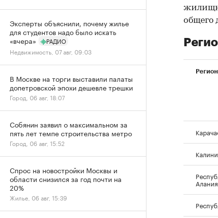
жилищны
общего 
Эксперты объяснили, почему жилье
для студентов надо было искать
«вчера»
РАДИО
Реги
Недвижимость, 07 авг, 09:03
Регион
В Москве на торги выставили палаты
допетровской эпохи дешевле трешки
Город, 06 авг, 18:07
Собянин заявил о максимальном за
Карача
пять лет темпе строительства метро
Город, 06 авг, 15:52
Калини
Спрос на новостройки Москвы и
Респуб
области снизился за год почти на
Алания
20%
Жилье, 06 авг, 15:39
Респуб