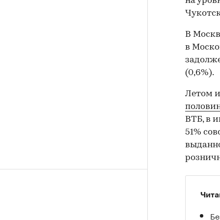
на уров
Чукотск
В Москв
в Моско
задолже
(0,6%).
Летом и
половин
ВТБ, в 
51% сов
выданно
розничн
Чита
Бе