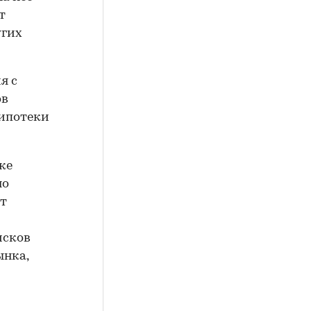
т
угих
я с
ов
 ипотеки
ке
но
ет
исков
ынка,