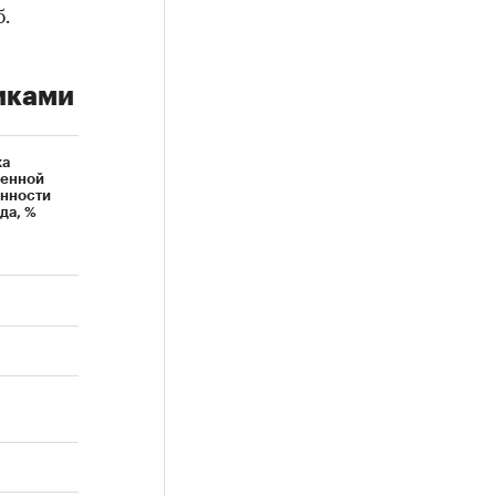
.
иками
ка
енной
нности
ода, %