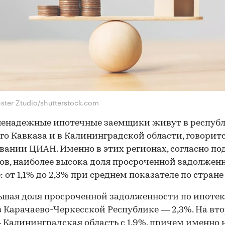
ster Ztudio/shutterstock.com
ненадежные ипотечные заемщики живут в респуб
го Кавказа и в Калининградской области, говоритс
вании ЦИАН. Именно в этих регионах, согласно по
ов, наиболее высока доля просроченной задолжен
: от 1,1% до 2,3% при среднем показателе по стране 
шая доля просроченной задолженности по ипотек
в Карачаево-Черкесской Республике — 2,3%. На вт
 Калининградская область с 1,9%, причем именно н