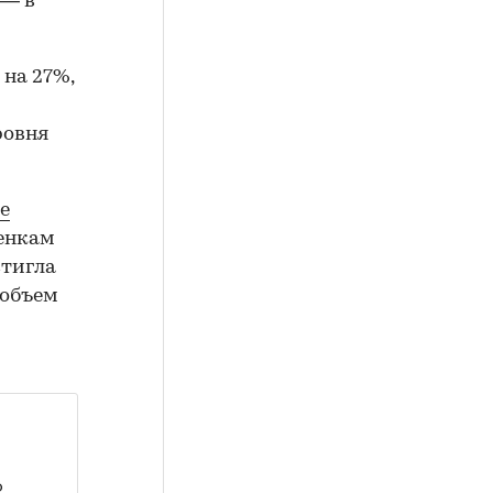
 — в
 на 27%,
ровня
е
енкам
стигла
 объем
о