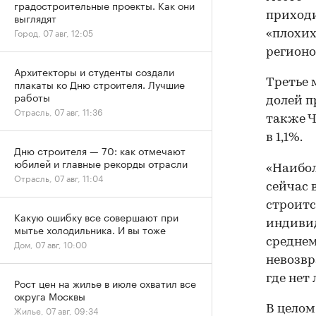
градостроительные проекты. Как они
приходи
выглядят
Город, 07 авг, 12:05
«плохих
регионо
Архитекторы и студенты создали
Третье 
плакаты ко Дню строителя. Лучшие
работы
долей п
Отрасль, 07 авг, 11:36
также Ч
в 1,1%.
Дню строителя — 70: как отмечают
юбилей и главные рекорды отрасли
«Наибол
Отрасль, 07 авг, 11:04
сейчас 
строитс
Какую ошибку все совершают при
индивид
мытье холодильника. И вы тоже
среднем
Дом, 07 авг, 10:00
невозвр
где нет
Рост цен на жилье в июле охватил все
округа Москвы
В целом
Жилье, 07 авг, 09:34