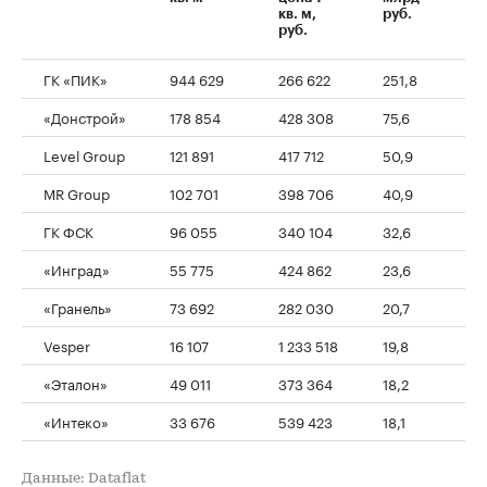
кв. м,
руб.
руб.
ГК «ПИК»
944 629
266 622
251,8
«Донстрой»
178 854
428 308
75,6
Level Group
121 891
417 712
50,9
MR Group
102 701
398 706
40,9
ГК ФСК
96 055
340 104
32,6
«Инград»
55 775
424 862
23,6
«Гранель»
73 692
282 030
20,7
Vesper
16 107
1 233 518
19,8
«Эталон»
49 011
373 364
18,2
«Интеко»
33 676
539 423
18,1
Данные: Dataflat