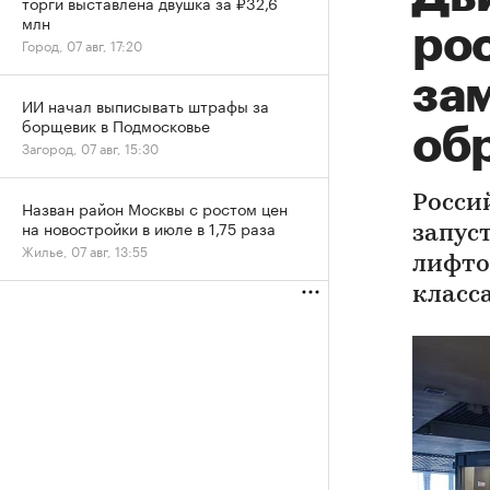
торги выставлена двушка за ₽32,6
млн
ро
Город, 07 авг, 17:20
за
ИИ начал выписывать штрафы за
борщевик в Подмосковье
об
Загород, 07 авг, 15:30
Росси
Назван район Москвы с ростом цен
на новостройки в июле в 1,75 раза
запус
Жилье, 07 авг, 13:55
лифто
класс