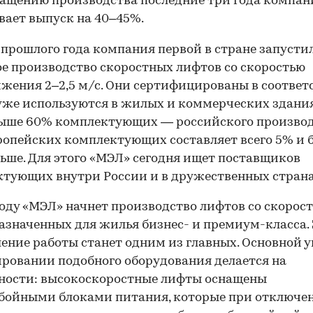
ащению производства последние три года компан
ает выпуск на 40–45%.
 прошлого года компания первой в стране запусти
ое производство скоростных лифтов со скоростью
жения 2–2,5 м/с. Они сертифицированы в соответ
уже используются в жилых и коммерческих здани
ыше 60% комплектующих — российского производ
ропейских комплектующих составляет всего 5% и 
ьше. Для этого «МЭЛ» сегодня ищет поставщиков
тующих внутри России и в дружественных страна
году «МЭЛ» начнет производство лифтов со скорост
назначенных для жилья бизнес- и премиум-класса.
ение работы станет одним из главных. Основной у
00:00
/
00:00
ровании подобного оборудования делается на
ности: высокоскоростные лифты оснащены
бойными блоками питания, которые при отключе