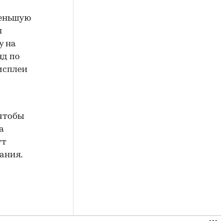
меньшую
ы
у на
яд по
исплеи
 чтобы
а
ут
ания.