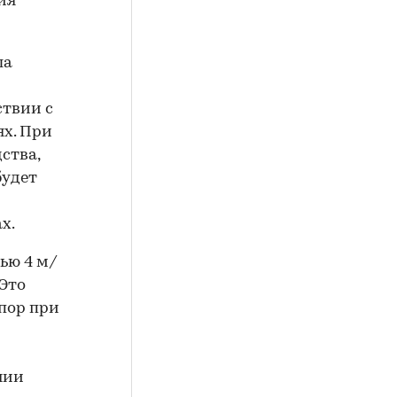
ия
ла
ствии с
ях. При
ства,
будет
х.
ью 4 м/
 Это
пор при
нии