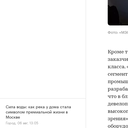
Фото: «МЭ
Кроме т
заказчи
класса.
сегмент
промышл
разраба
что в б
девелоп
Сила воды: как река у дома стала
символом премиальной жизни в
высоког
Москве
зрения»
Город, 06 авг, 13:05
оборудо