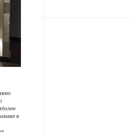
ивно
о
иболее
аньше в
ня