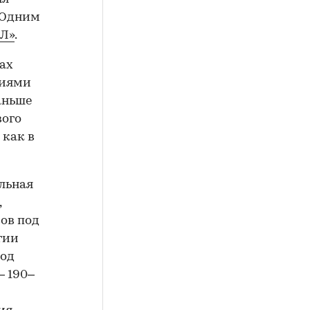
 Одним
Л»
.
ах
ниями
аньше
вого
 как в
альная
,
сов под
гии
год
— 190–