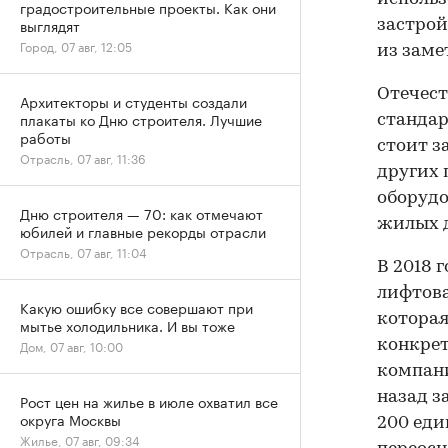
градостроительные проекты. Как они
выглядят
застрои
Город, 07 авг, 12:05
из заме
Отечест
Архитекторы и студенты создали
плакаты ко Дню строителя. Лучшие
стандар
работы
стоит з
Отрасль, 07 авг, 11:36
других 
оборудо
Дню строителя — 70: как отмечают
жилых д
юбилей и главные рекорды отрасли
Отрасль, 07 авг, 11:04
В 2018 
лифтова
Какую ошибку все совершают при
которая
мытье холодильника. И вы тоже
конкрет
Дом, 07 авг, 10:00
компани
назад з
Рост цен на жилье в июле охватил все
округа Москвы
200 еди
Жилье, 07 авг, 09:34