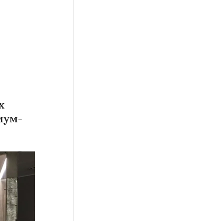
х
иум-