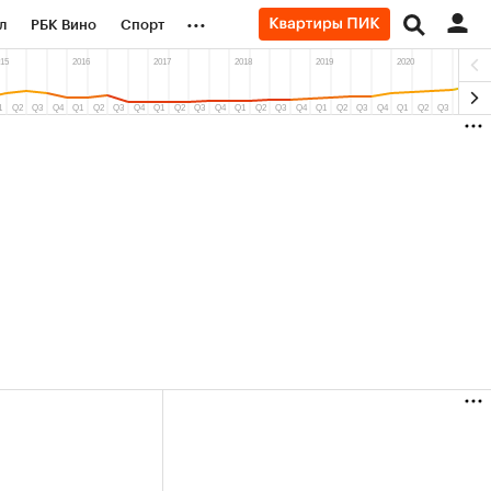
...
л
РБК Вино
Спорт
род
Стиль
Крипто
б
Финансы
6%)
(+9,61%)
«Северсталь» ₽700
Купить
Купить
прогноз КИТ Финанс к 20.07.27