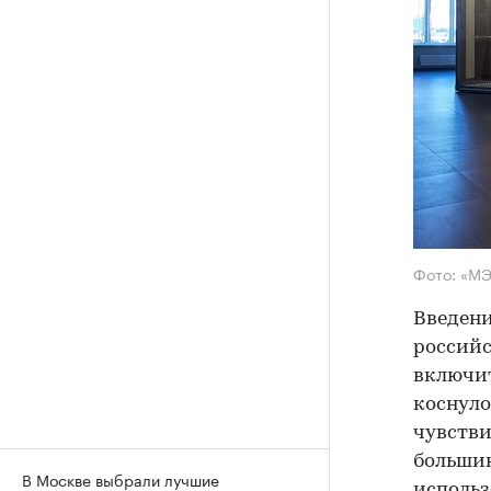
Фото: «М
Введени
российс
включит
коснуло
чувстви
большин
В Москве выбрали лучшие
использ