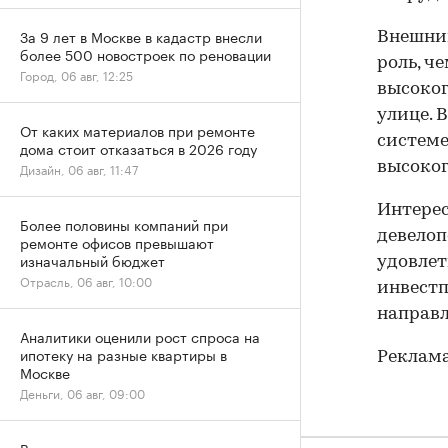
За 9 лет в Москве в кадастр внесли
Внешний
более 500 новостроек по реновации
роль, ч
Город, 06 авг, 12:25
высоког
улице. 
От каких материалов при ремонте
системе
дома стоит отказаться в 2026 году
высоког
Дизайн, 06 авг, 11:47
Интере
Более половины компаний при
девелоп
ремонте офисов превышают
изначальный бюджет
удовлет
Отрасль, 06 авг, 10:00
инвестп
направл
Аналитики оценили рост спроса на
ипотеку на разные квартиры в
Реклама
Москве
Деньги, 06 авг, 09:00