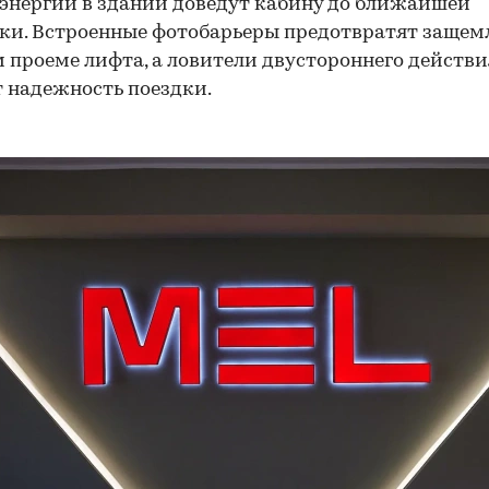
энергии в здании доведут кабину до ближайшей
ки. Встроенные фотобарьеры предотвратят защем
 проеме лифта, а ловители двустороннего действи
 надежность поездки.