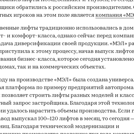
̆щики обратились к российским производителям.
тных игроков на этом поле является
компания «МЭ
венные лифты традиционно использовались в дом
т- и комфорт-класса, однако сейчас перед компа
адача диверсификации своей продукции. «МЭЛ» р
приступила к этому процессу, начав выпуск лифто
вания бизнес-класса, которое сегодня установлено
омах, так и на коммерческих объектах.
году на производстве «МЭЛ» была создана универс
я платформа по примеру предприятий автопрома
 позволяет строить лифты разных моделей и клас
ный запрос застройщика. Благодаря этой техноло
и удалось нарастить объемы производства. Если 
авод выпускал 100–120 лифтов в месяц, то сегодня 
ниц. Благодаря технической модернизации и