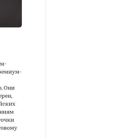
ум-
премиум-
. Они
рен,
ийских
аниям
точки
товому