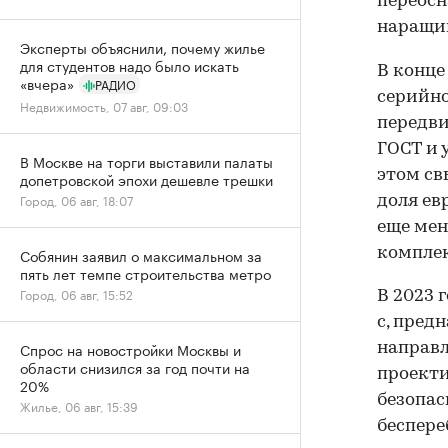
переосн
наращив
Эксперты объяснили, почему жилье
для студентов надо было искать
В конце
«вчера»
РАДИО
серийн
Недвижимость, 07 авг, 09:03
передви
ГОСТ и 
В Москве на торги выставили палаты
этом св
допетровской эпохи дешевле трешки
Город, 06 авг, 18:07
доля ев
еще мен
комплек
Собянин заявил о максимальном за
пять лет темпе строительства метро
Город, 06 авг, 15:52
В 2023 
с, пред
Спрос на новостройки Москвы и
направл
области снизился за год почти на
проекти
20%
безопас
Жилье, 06 авг, 15:39
беспере