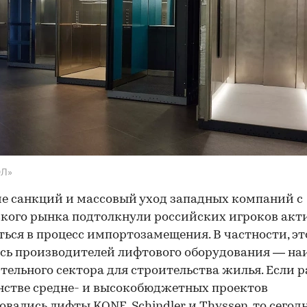
ЭЛ»
е санкций и массовый уход западных компаний с
кого рынка подтолкнули российских игроков акт
ься в процесс импортозамещения. В частности, эт
сь производителей лифтового оборудования — на
тельного сектора для строительства жилья. Если р
стве средне- и высокобюджетных проектов
овались лифты KONE, Schindler и Thyssen, то сегод