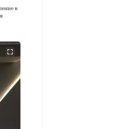
ление в
я