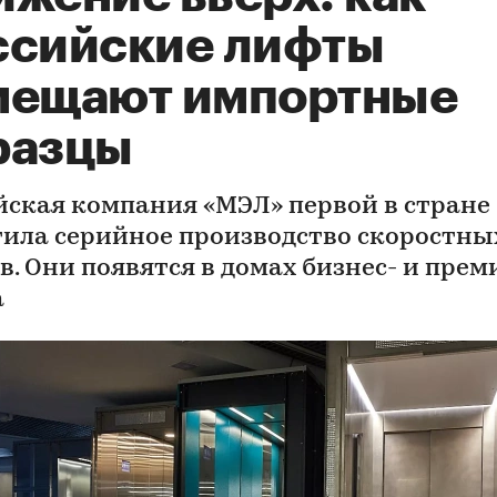
ссийские лифты
мещают импортные
разцы
йская компания «МЭЛ» первой в стране
тила серийное производство скоростны
в. Они появятся в домах бизнес- и прем
а