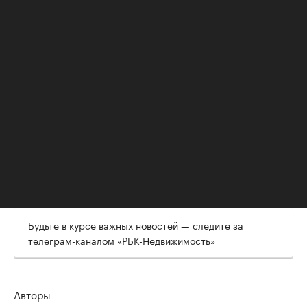
Читайте также:
Гжель и фахверк: как выглядят самые необычные
арендные квартиры в Москве
10 необычных квартир, домов и небоскребов от
«РБК-Недвижимости»
Баухаус: что это за стиль, история школы и
влияние на современный дизайн
Hi-tech или готика: как выглядят самые
необычные особняки Подмосковья
Будьте в курсе важных новостей — следите за
телеграм-каналом «РБК-Недвижимость»
Авторы