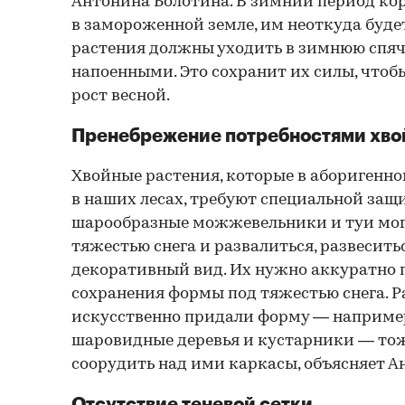
Антонина Болотина. В зимний период ко
в замороженной земле, им неоткуда будет
растения должны уходить в зимнюю спя
напоенными. Это сохранит их силы, чтоб
рост весной.
Пренебрежение потребностями хво
Хвойные растения, которые в аборигенно
в наших лесах, требуют специальной защ
шарообразные можжевельники и туи мог
тяжестью снега и развалиться, развесить
декоративный вид. Их нужно аккуратно 
сохранения формы под тяжестью снега. Р
искусственно придали форму — например
шаровидные деревья и кустарники — тож
соорудить над ими каркасы, объясняет А
Отсутствие теневой сетки