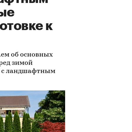
ые
отовке к
аем об основных
ред зимой
в с ландшафтным