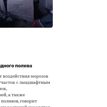
ядного полива
от воздействия морозов
 участок с ландшафтным
ок,
ей, а также
поливов, говорит