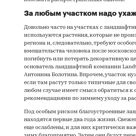
За любым участком надо уха
Довольно часто на участках с ландшафт
используются растения, которые не про
региона и, следовательно, требуют особог
вмешательства человека после московск
погибнуть или потерять декоративную це
основатель ландшафтной компании Landt
Антонина Болотина. Впрочем, участок нуж
если там растут только типичные для сво
любом случае имеет смысл обратиться к 
рекомендациями по зимнему уходу за ра
Под особым риском благоустроенные ла
находятся первые два года жизни. Свеж
еще ослаблены, и для них критически ва
зиму благоприятно. Затем они будут пере