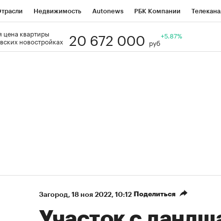
трасли
Недвижимость
Autonews
РБК Компании
Телекана
20 672 000
 цена квартиры
РБК Life
Тренды
Визионеры
Национальные проекты
+5.87%
Го
вских новостройках
руб
Кредитные рейтинги
Франшизы
Газета
Спецпроекты СП
ономика
Бизнес
Технологии и медиа
Финансы
Рынок нал
Поделиться
Загород
⁠,
18 ноя 2022, 10:12
Участок с ланд