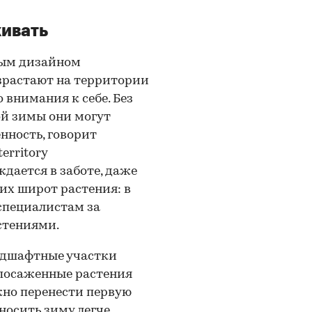
живать
ным дизайном
израстают на территории
о внимания к себе. Без
ой зимы они могут
нность, говорит
erritory
дается в заботе, даже
их широт растения: в
специалистам за
стениями.
ндшафтные участки
епосаженные растения
жно перенести первую
носить зиму легче.