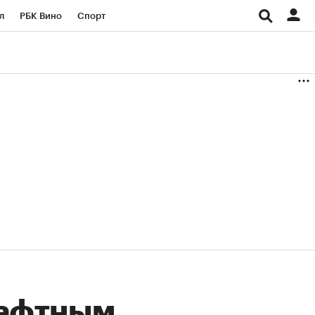
л
РБК Вино
Спорт
род
Стиль
Крипто
б
Конференции СПб
ичной валюты
шафтным