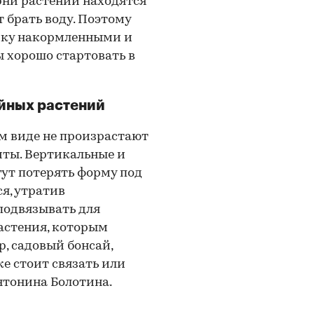
рни растений находятся
 брать воду. Поэтому
чку накормленными и
ы хорошо стартовать в
йных растений
м виде не произрастают
иты. Вертикальные и
ут потерять форму под
ся, утратив
подвязывать для
астения, которым
, садовый бонсай,
е стоит связать или
нтонина Болотина.