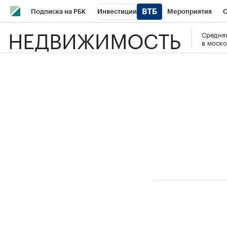
Подписка на РБК
Инвестиции
Мероприятия
О
НЕДВИЖИМОСТЬ
Средняя
Школа управления РБК
РБК Образование
РБК Курсы
в моско
РБК Бизнес-среда
Дискуссионный клуб
Исследования
Спецпроекты
Проверка контрагентов
Политика
Эк