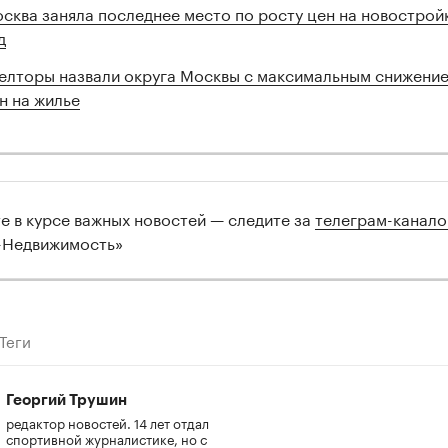
сква заняла последнее место по росту цен на новострой
д
елторы назвали округа Москвы с максимальным снижени
н на жилье
те в курсе важных новостей — следите за
телеграм-канал
-Недвижимость»
Теги
Георгий Трушин
редактор новостей. 14 лет отдал
спортивной журналистике, но с