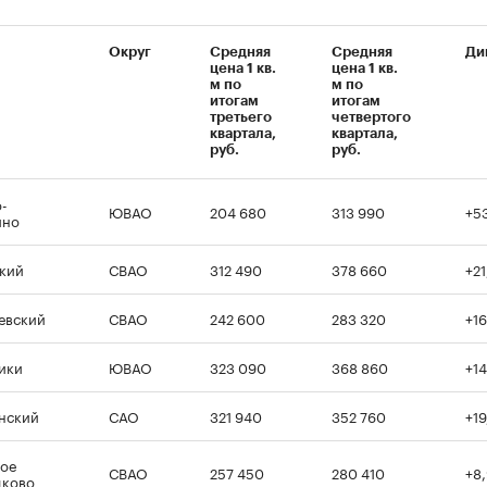
Округ
Средняя
Средняя
Ди
цена 1 кв.
цена 1 кв.
м по
м по
00:00
/
00:00
итогам
итогам
третьего
четвертого
квартала,
квартала,
руб.
руб.
-
ЮВАО
204 680
313 990
+5
ино
кий
СВАО
312 490
378 660
+21
евский
СВАО
242 600
283 320
+1
ики
ЮВАО
323 090
368 860
+1
нский
САО
321 940
352 760
+19
ое
СВАО
257 450
280 410
+8
дково