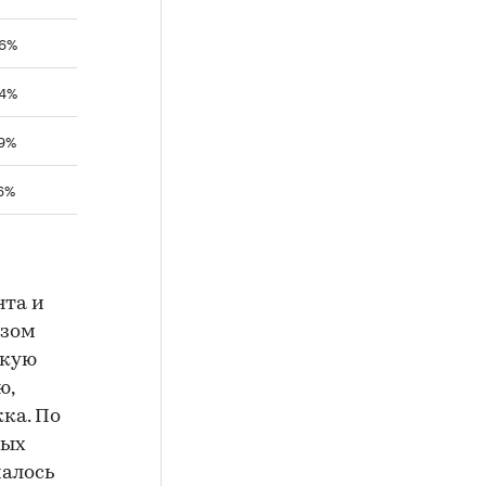
,6%
,4%
,9%
,6%
нта и
азом
окую
ю,
ка. По
вых
чалось