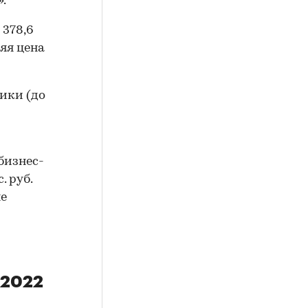
.
 378,6
няя цена
ики (до
 бизнес-
. руб.
не
 2022