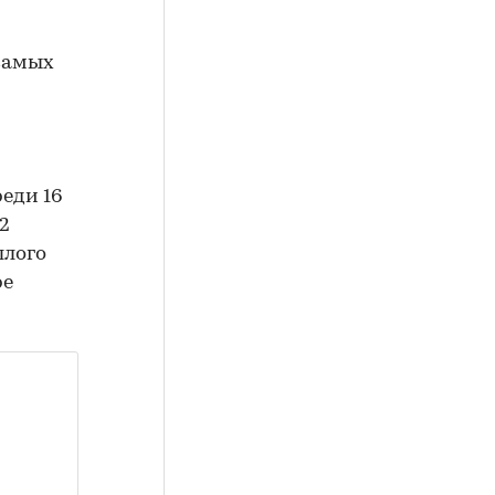
 самых
реди 16
2
шлого
ре