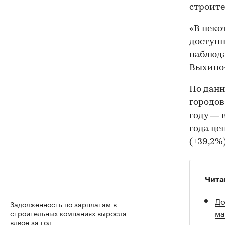
строите
«В неко
доступн
наблюда
Выхино
По дан
городов
году — 
года це
(+39,2%
Чита
До
Задолженность по зарплатам в
ма
строительных компаниях выросла
вдвое за год