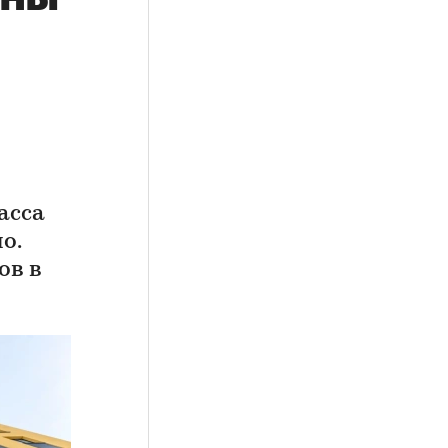
асса
о.
ов в