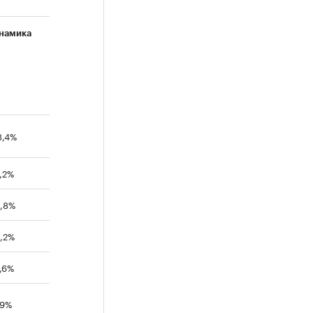
намика
3,4%
,2%
6,8%
4,2%
,6%
,9%