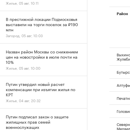
Жилье, 05 авг, 10:11
Район
В престижной локации Подмосковья
выставили на торги поселок за ₽190
млн
Загород, 05 авг, 10:03
Назван район Москвы со снижением
Выхино
цен на новостройки в июле почти на
Жулеб
10%
Жилье, 05 авг, 10:00
Бутырс
Путин утвердил новый расчет
Алтуфь
компенсации при изъятии жилья по
КРТ
Печатн
Жилье, 04 авг, 20:32
Голови
Путин подписал закон о защите
жилищных прав семей
Северн
военнослужащих
Медве