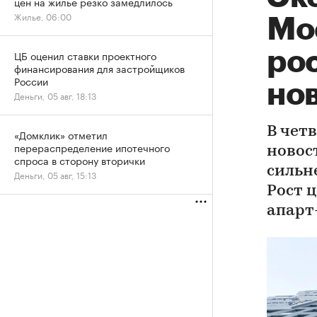
цен на жилье резко замедлилось
Жилье, 06:00
Мо
рос
ЦБ оценил ставки проектного
финансирования для застройщиков
России
но
Деньги, 05 авг, 18:13
В чет
«Домклик» отметил
перераспределение ипотечного
новос
спроса в сторону вторички
сильн
Деньги, 05 авг, 15:13
Рост 
апарт