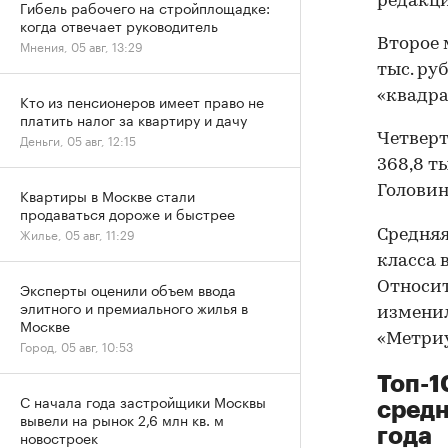
редакц
Гибель рабочего на стройплощадке:
когда отвечает руководитель
Второе 
Мнения, 05 авг, 13:29
тыс. ру
«квадрат
Кто из пенсионеров имеет право не
платить налог за квартиру и дачу
Четверт
Деньги, 05 авг, 12:15
368,8 т
Головинс
Квартиры в Москве стали
продаваться дороже и быстрее
Жилье, 05 авг, 11:29
Средняя
класса 
Относит
Эксперты оценили объем ввода
элитного и премиального жилья в
изменил
Москве
«Метри
Город, 05 авг, 10:53
Топ-1
С начала года застройщики Москвы
средн
вывели на рынок 2,6 млн кв. м
года
новостроек