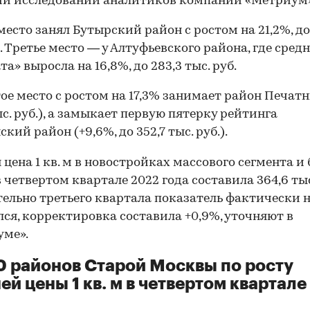
ии исследовании аналитиков компании «Метриум»
место занял Бутырский район с ростом на 21,2%, до
б. Третье место — у Алтуфьевского района, где сред
а» выросла на 16,8%, до 283,3 тыс. руб.
ое место с ростом на 17,3% занимает район Печатн
ыс. руб.), а замыкает первую пятерку рейтинга
кий район (+9,6%, до 352,7 тыс. руб.).
 цена 1 кв. м в новостройках массового сегмента и
в четвертом квартале 2022 года составила 364,6 тыс
ельно третьего квартала показатель фактически 
ся, корректировка составила +0,9%, уточняют в
уме».
0 районов Старой Москвы по росту
ей цены 1 кв. м в четвертом квартале