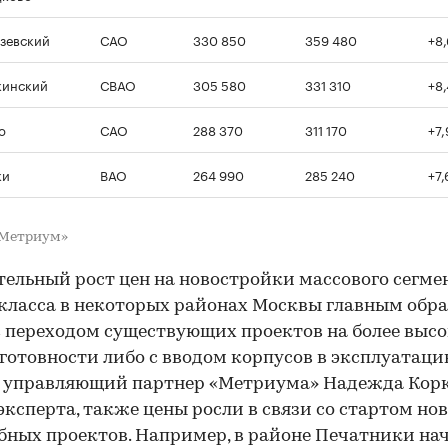
зевский
САО
330 850
359 480
+8
кинский
СВАО
305 580
331 310
+8
о
САО
288 370
311 170
+7
ки
ВАО
264 990
285 240
+7
«Метриум»
ельный рост цен на новостройки массового сегме
класса в некоторых районах Москвы главным обр
с переходом существующих проектов на более выс
готовности либо с вводом корпусов в эксплуатаци
 управляющий партнер «Метриума» Надежда Корк
эксперта, также цены росли в связи со стартом но
ных проектов. Например, в районе Печатники на