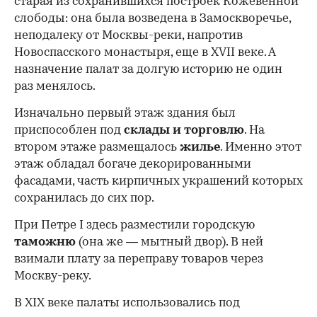
старая из сохранившихся построек Кожевенной
слободы: она была возведена в Замоскворечье,
неподалеку от Москвы-реки, напротив
Новоспасского монастыря, еще в XVII веке. А
назначение палат за долгую историю не один
раз менялось.
Изначально первый этаж здания был
приспособлен под
склады и
торговлю
. На
втором этаже размещалось
жилье
. Именно этот
этаж обладал богаче декорированными
фасадами, часть кирпичных украшений которых
сохранилась до сих пор.
При Петре I здесь разместили городскую
таможню
(она же — мытный двор). В ней
взимали плату за переправу товаров через
Москву-реку.
В XIX веке палаты использовались под