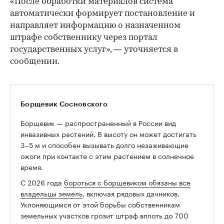
«После обработки материалов система
автоматически формирует постановление и
направляет информацию о назначенном
штрафе собственнику через портал
государственных услуг», — уточняется в
сообщении.
Борщевик Сосновского
Борщевик — распространенный в России вид
инвазивных растений. В высоту он может достигать
3–5 м и способен вызывать долго незаживающие
ожоги при контакте с этим растением в солнечное
время.
00:00
/
00:00
С 2026 года
бороться с борщевиком обязаны все
владельцы земель
, включая рядовых дачников.
Уклоняющимся от этой борьбы собственникам
земельных участков грозит штраф вплоть до 700