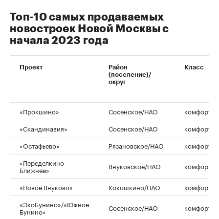
Топ-10 самых продаваемых
новостроек Новой Москвы с
начала 2023 года
Проект
Район
Класс
(поселение)/
округ
00:00
/
00:00
«Прокшино»
Сосенское/НАО
комфорт
«Скандинавия»
Сосенское/НАО
комфорт
«Остафьево»
Рязановское/НАО
комфорт
«Переделкино
Внуковское/НАО
комфорт
Ближнее»
«Новое Внуково»
Кокошкино/НАО
комфорт
«ЭкоБунино»/«Южное
Сосенское/НАО
комфорт
Бунино»