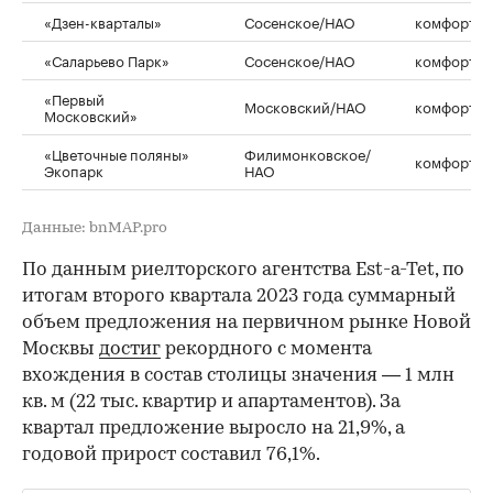
«Дзен-кварталы»
Сосенское/НАО
комфорт
«Саларьево Парк»
Сосенское/НАО
комфорт
«Первый
Московский/НАО
комфорт
Московский»
«Цветочные поляны»
Филимонковское/
комфорт
Экопарк
НАО
Данные: bnMAP.pro
По данным риелторского агентства Est-a-Tet, по
итогам второго квартала 2023 года суммарный
объем предложения на первичном рынке Новой
Москвы
достиг
рекордного с момента
вхождения в состав столицы значения — 1 млн
кв. м (22 тыс. квартир и апартаментов). За
квартал предложение выросло на 21,9%, а
годовой прирост составил 76,1%.