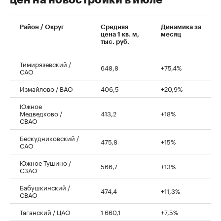
цен на новостройки в июле
00:00
/
00:00
Район / Округ
Средняя
Динамика за
цена 1 кв. м,
месяц
тыс. руб.
Тимирязевский /
648,8
+75,4%
САО
Измайлово / ВАО
406,5
+20,9%
Южное
Медведково /
413,2
+18%
СВАО
Бескудниковский /
475,8
+15%
САО
Южное Тушино /
566,7
+13%
СЗАО
Бабушкинский /
474,4
+11,3%
СВАО
Таганский / ЦАО
1 660,1
+7,5%