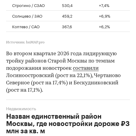
Строгино / СЗАО
530,4
+7,4%
Солнцево / ЗАО
459,2
+6,9%
Коптево / САО
367,6
+6,2%
Источник: bnMAP.pro
Во втором квартале 2026 года лидирующую
тройку районов Старой Москвы по темпам
подорожания новостроек
составили
Лосиноостровский (рост на 22,1%), Чертаново
Северное (рост на 17,4%) и Бескудниковский
(рост на 17,1%).
Недвижимость
Назван единственный район
Москвы, где новостройки дороже ₽3
млн за кв. м