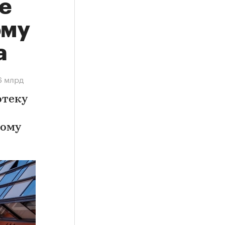
е
ому
а
6 млрд
отеку
ному