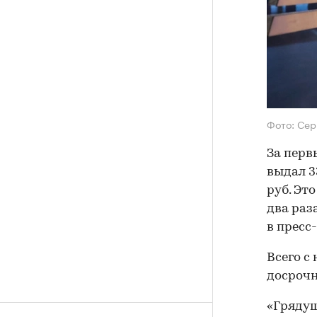
Фото: Сер
За перв
выдал 3
руб. Это
два раз
в пресс
Всего с
досрочн
«Грядущ