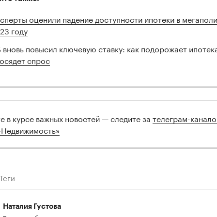
сперты оценили падение доступности ипотеки в мегаполи
23 году
 вновь повысил ключевую ставку: как подорожает ипотек
осядет спрос
те в курсе важных новостей — следите за
телеграм-канал
-Недвижимость»
Теги
Наталия Густова
Редактор, бакалавр экономики,