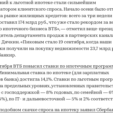
ний к льготной ипотеке стали сильнейшим
атором клиентского спроса. Начало осени было о
а рынке жилищных кредитов: всего за три недели
оставил 174 млрд руб., что уже стало рекордом за в
 ипотечного бизнеса ВТБ», — отметил вице-прези
итель департамента продаж в партнерских канал
 Дячкин. «Пиковым стало 19 сентября, когда наши
и получили на покупку недвижимости 23,7 млрд р
банкир.
нтября ВТБ повысил ставки по ипотечным програм
инимальная ставка по ипотеке (для зарплатных
в банка) достигла 14,1%. Ставки по льготным про
на предельных уровнях, установленных правительс
 с господдержкой — 8% годовых, по семейной — 6
%), по IT- и дальневосточной — 5% и 2% соответст
 подобном скачке спроса на ипотеку заявил Сберба