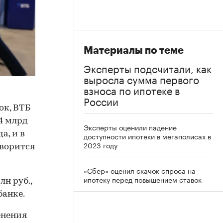
Материалы по теме
Эксперты подсчитали, как
выросла сумма первого
взноса по ипотеке в
России
ок, ВТБ
4 млрд
Эксперты оценили падение
а, и в
доступности ипотеки в мегаполисах в
2023 году
оворится
«Сбер» оценил скачок спроса на
ипотеку перед повышением ставок
н руб.,
банке.
енения