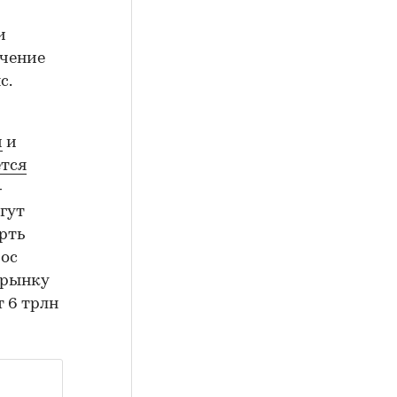
и
ечение
с.
м
и
тся
—
гут
ерть
рос
 рынку
 6 трлн