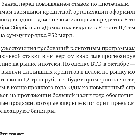
банка, перед повышением ставок по ипотечным
ммам заемщики кредитной организации оформил
ое для одного дня число жилищных кредитов. В т
ября Сбербанк и «Домклик» выдали в России 11,4 ты
00:00
/
00:00
на сумму порядка ₽52 млрд.
е
ужесточения требований к льготным программа
лючевой ставки в четвертом квартале
прогнозируе
ние на рынке ипотеки
. По оценке ВТБ, в октябре 
 выдачи жилищных кредитов в целом по рынку мо
ть около 1,2 трлн руб., что будет примерно на четв
ем в конце прошлого года. Однако повышенный сп
ов на протяжении большей части года обеспечит
ые продажи, которые впервые в истории превысят
рогнозируют банкиры.
йте также: