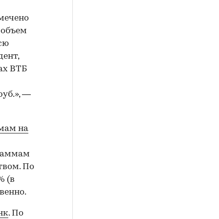
тмечено
 объем
сю
дент,
ах ВТБ
уб.», —
мам на
граммам
твом. По
% (в
венно.
нк
. По