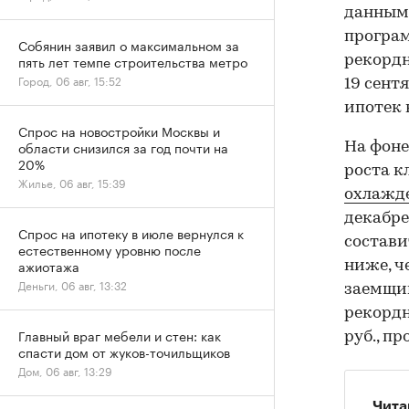
данным 
програ
Собянин заявил о максимальном за
пять лет темпе строительства метро
рекордн
Город, 06 авг, 15:52
19 сент
ипотек 
Спрос на новостройки Москвы и
области снизился за год почти на
На фон
20%
роста к
Жилье, 06 авг, 15:39
охлажде
декабре
Спрос на ипотеку в июле вернулся к
состави
естественному уровню после
ажиотажа
ниже, ч
Деньги, 06 авг, 13:32
заемщик
рекордн
Главный враг мебели и стен: как
руб., п
спасти дом от жуков-точильщиков
Дом, 06 авг, 13:29
Чита