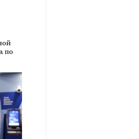
ной
а по