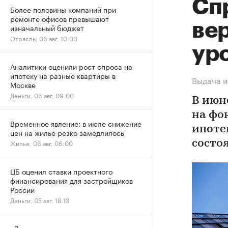
Спр
Более половины компаний при
ремонте офисов превышают
ве
изначальный бюджет
Отрасль, 06 авг, 10:00
ур
Аналитики оценили рост спроса на
ипотеку на разные квартиры в
Выдача и
Москве
Деньги, 06 авг, 09:00
В июн
на фо
Временное явление: в июле снижение
ипоте
цен на жилье резко замедлилось
Жилье, 06 авг, 06:00
состо
ЦБ оценил ставки проектного
финансирования для застройщиков
России
Деньги, 05 авг, 18:13