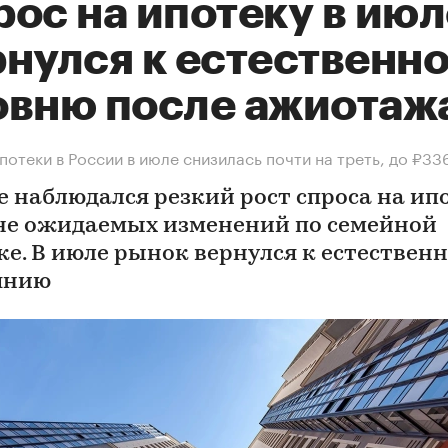
ос на ипотеку в июл
рнулся к естественн
овню после ажиотаж
потеки в России в июле снизилась почти на треть, до ₽33
е наблюдался резкий рост спроса на ип
не ожидаемых изменений по семейной
ке. В июле рынок вернулся к естествен
янию