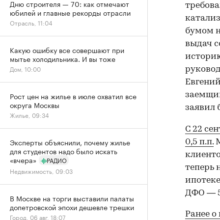
Дню строителя — 70: как отмечают
требова
юбилей и главные рекорды отрасли
катализ
Отрасль, 11:04
бумом н
выдач с
Какую ошибку все совершают при
историю
мытье холодильника. И вы тоже
Дом, 10:00
руковод
Евгений
заемщик
Рост цен на жилье в июле охватил все
округа Москвы
заявил 
Жилье, 09:34
С 22 се
Эксперты объяснили, почему жилье
0,5 п.п.
М
для студентов надо было искать
клиенто
«вчера»
РАДИО
теперь 
Недвижимость, 09:03
ипотеке
ДФО — 5
В Москве на торги выставили палаты
допетровской эпохи дешевле трешки
Ранее о
Город, 06 авг, 18:07