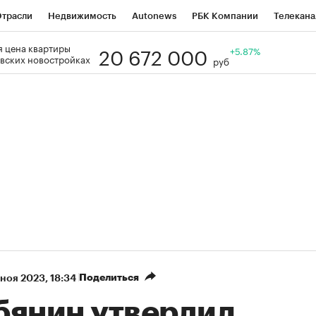
трасли
Недвижимость
Autonews
РБК Компании
Телекана
20 672 000
 цена квартиры
РБК Life
Тренды
Визионеры
Национальные проекты
+5.87%
Го
вских новостройках
руб
Кредитные рейтинги
Франшизы
Газета
Спецпроекты СП
ономика
Бизнес
Технологии и медиа
Финансы
Рынок нал
Поделиться
 ноя 2023, 18:34
бянин утвердил