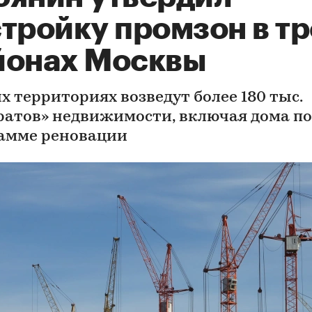
тройку промзон в тр
йонах Москвы
х территориях возведут более 180 тыс.
ратов» недвижимости, включая дома по
амме реновации