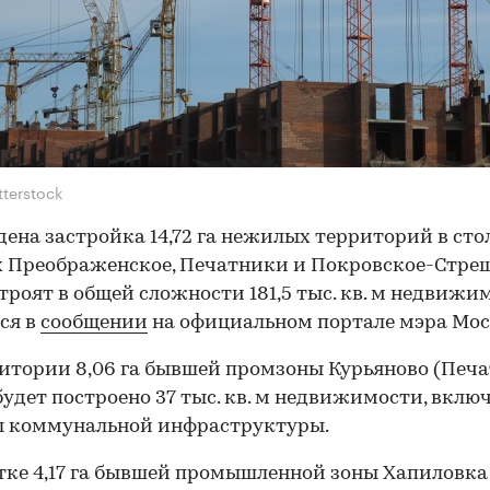
tterstock
ена застройка 14,72 га нежилых территорий в ст
 Преображенское, Печатники и Покровское-Стреш
троят в общей сложности 181,5 тыс. кв. м недвижи
ся в
сообщении
на официальном портале мэра Мос
итории 8,06 га бывшей промзоны Курьяново (Печа
удет построено 37 тыс. кв. м недвижимости, вклю
ы коммунальной инфраструктуры.
тке 4,17 га бывшей промышленной зоны Хапиловка