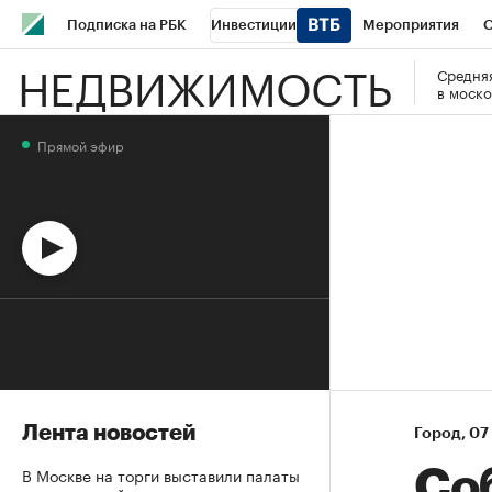
Подписка на РБК
Инвестиции
Мероприятия
О
НЕДВИЖИМОСТЬ
Средняя
Школа управления РБК
РБК Образование
РБК Курсы
в моско
РБК Бизнес-среда
Дискуссионный клуб
Исследования
Прямой эфир
Спецпроекты
Проверка контрагентов
Политика
Эк
Лента новостей
Город
⁠,
07
В Москве на торги выставили палаты
Со