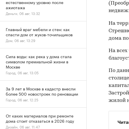
естественному уровню после
(Преобр
ажиотажа
недвижи
Деньги, 06 авг, 13:32
На терр
Главный враг мебели и стен: как
Стрешне
спасти дом от жуков-точильщиков
дома по
Дом, 06 авг, 13:29
На всех
Сила воды: как река у дома стала
благоус
символом премиальной жизни в
Москве
По данн
Город, 06 авг, 13:05
столиц
капитал
За 9 лет в Москве в кадастр внесли
Застрой
более 500 новостроек по реновации
Город, 06 авг, 12:25
жилой н
От каких материалов при ремонте
дома стоит отказаться в 2026 году
Чита
Дизайн, 06 авг, 11:47