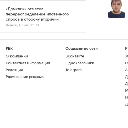
«Домклик» отметил
перераспределение ипотечного
спроса в сторону вторички
Деньги, 05 авг, 15:13
Гибель рабочего на стройплощадке:
когда отвечает руководитель
РБК
Социальные сети
Р
Мнения, 05 авг, 13:29
О компании
ВКонтакте
Ж
Контактная информация
Одноклассники
Г
Редакция
Telegram
З
Размещение рекламы
Д
Д
М
Н
Д