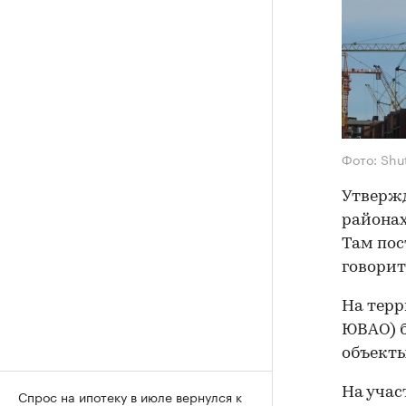
Фото: Shu
Утвержд
районах
Там пос
говорит
На терр
ЮВАО) б
объект
На учас
Спрос на ипотеку в июле вернулся к