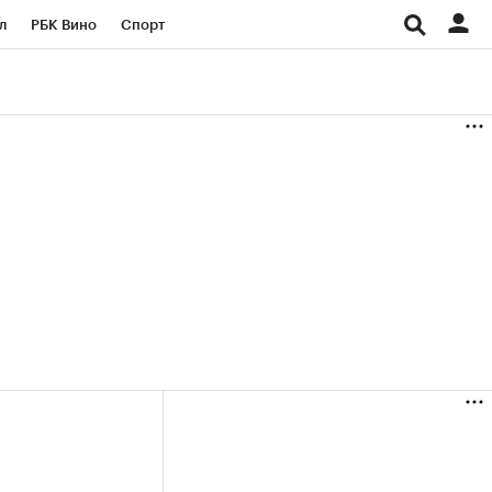
л
РБК Вино
Спорт
род
Стиль
Крипто
б
Конференции СПб
ичной валюты