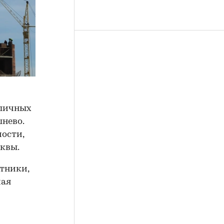
оличных
нево.
мости,
квы.
тники,
чая