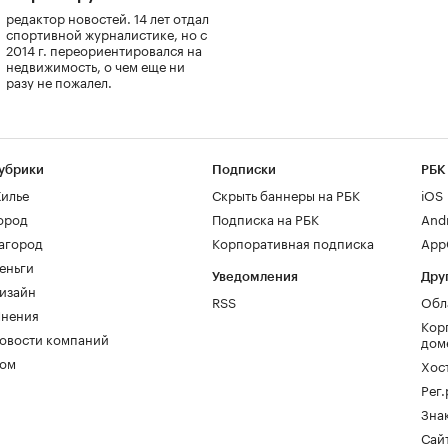
редактор новостей. 14 лет отдал
спортивной журналистике, но с
2014 г. переориентировался на
недвижимость, о чем еще ни
разу не пожалел.
убрики
Подписки
РБК
илье
Скрыть баннеры на РБК
iOS
ород
Подписка на РБК
And
агород
Корпоративная подписка
AppG
еньги
Уведомления
Дру
изайн
RSS
Обл
нения
Кор
овости компаний
дом
ом
Хос
Рег
Зна
Сайт