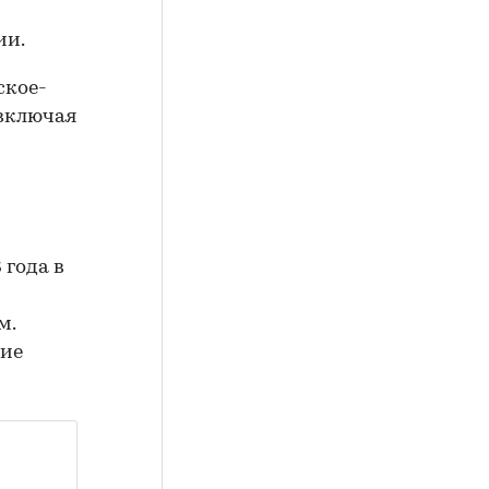
ии.
ское-
 включая
 года в
м.
ние