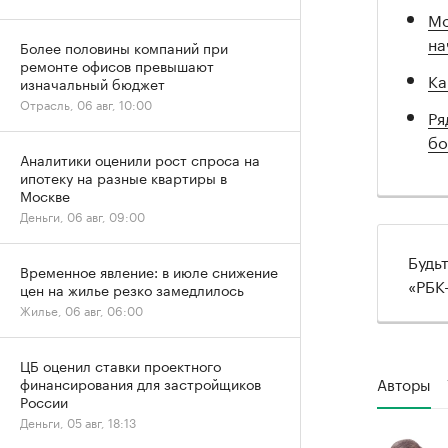
Мо
на
Более половины компаний при
ремонте офисов превышают
Ка
изначальный бюджет
Отрасль, 06 авг, 10:00
Ря
бо
Аналитики оценили рост спроса на
ипотеку на разные квартиры в
Москве
Деньги, 06 авг, 09:00
Будь
Временное явление: в июле снижение
«РБК
цен на жилье резко замедлилось
Жилье, 06 авг, 06:00
ЦБ оценил ставки проектного
Авторы
финансирования для застройщиков
России
Деньги, 05 авг, 18:13