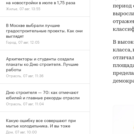
на новостройки в июле в 1,75 раза
период 
Жилье, 07 авг, 13:55
выросла
отражен
В Москве выбрали лучшие
классиф
градостроительные проекты. Как они
выглядят
Город, 07 авг, 12:05
В высок
класса,
отличал
Архитекторы и студенты создали
плакаты ко Дню строителя. Лучшие
площадя
работы
предела
Отрасль, 07 авг, 11:36
демокр
Дню строителя — 70: как отмечают
юбилей и главные рекорды отрасли
Отрасль, 07 авг, 11:04
Какую ошибку все совершают при
мытье холодильника. И вы тоже
Дом, 07 авг, 10:00