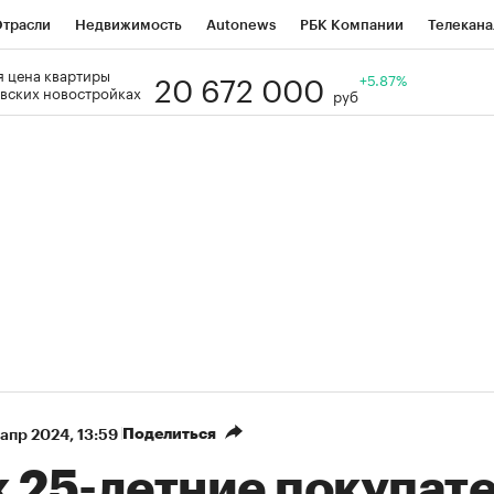
трасли
Недвижимость
Autonews
РБК Компании
Телекана
20 672 000
 цена квартиры
РБК Life
Тренды
Визионеры
Национальные проекты
+5.87%
Го
вских новостройках
руб
Кредитные рейтинги
Франшизы
Газета
Спецпроекты СП
ономика
Бизнес
Технологии и медиа
Финансы
Рынок нал
Поделиться
 апр 2024, 13:59
к 25-летние покупат