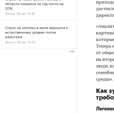
приходи
области снизился за год почти на
20%
достигл
Жилье, 06 авг, 15:39
директ
«Аналит
Спрос на ипотеку в июле вернулся к
естественному уровню после
картина
ажиотажа
которые
Деньги, 06 авг, 13:32
Теперь 
от обще
на втор
люди, к
семейны
среды».
Как з
требо
Личное