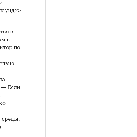
и
 лаундж-
тся в
ом в
ктор по
ельно
да
. — Если
а
ко
 среды,
е