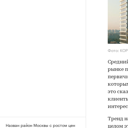
Фото: КО
Средний
рынке п
первичн
которым
это ска
клиенты
интерес
Тренд н
Назван район Москвы с ростом цен
целом э