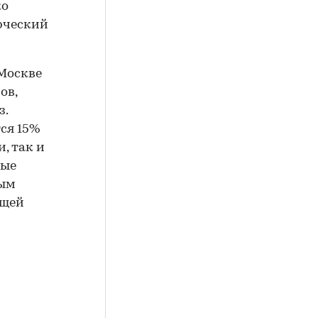
ко
рческий
 Москве
ов,
з.
тся 15%
, так и
дые
ным
ющей