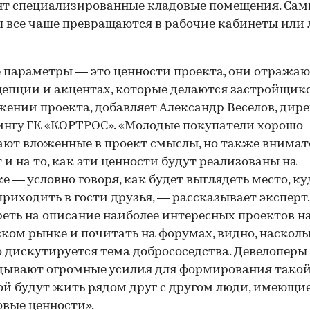
ят специализированные кладовые помещения. Сам
 все чаще превращаются в рабочие кабинеты или
параметры — это ценности проекта, они отражаю
цепции и акцентах, которые делаются застройщик
ении проекта, добавляет Александр Веселов, дире
нгу ГК «КОРТРОС». «Молодые покупатели хорошо
ют вложенные в проект смыслы, но также внимат
 и на то, как эти ценности будут реализованы на
е — условно говоря, как будет выглядеть место, ку
приходить в гости друзья, — рассказывает эксперт
еть на описание наиболее интересных проектов н
ком рынке и почитать на форумах, видно, насколь
 дискутируется тема добрососедства. Девелоперы
ывают огромные усилия для формирования такой
ой будут жить рядом друг с другом люди, имеющи
вые ценности».