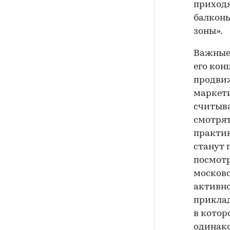
приход
балконы
зоны».
Важные 
его кон
продвиж
маркети
считыва
смотрят
практик
станут 
посмотр
московс
активно
приклад
в котор
одинако