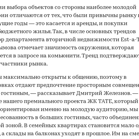
и выбора объектов со стороны наиболее молодой
ии отличаются от тех, что были привычны рынку 
щие годы — это касается и аренды, и покупки
юджетного жилья. Так, в числе основных трендов
р департамента вторичной недвижимости Est-a-T
мова отмечает значимость окружения, которая
тся в запросе на комьюнити. Тренд подтверждаю
участники рынка.
 максимально открыты к общению, поэтому в
овках отдают предпочтение просторным совмеще
гостиным, — рассказывает Дмитрий Железнов. —
 нашего премиального проекта ЖК TATE, который
 ориентирован именно на молодую аудиторию, мы
есованность в больших гостиных, часто объединен
й зоной. В семейных квартирах становится мало 
, а склады на балконах уходят в прошлое. Им на см