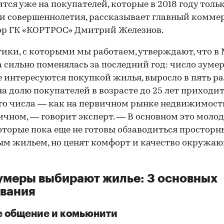
тся уже на покупателей, которые в 2018 году толь
и совершеннолетия, рассказывает главный комме
ор ГК «КОРТРОС» Дмитрий Железнов.
ики, с которыми мы работаем, утверждают, что в
 сильно поменялась за последний год: число зумер
 интересуются покупкой жилья, выросло в пять ра
на долю покупателей в возрасте до 25 лет приходи
го числа — как на первичном рынке недвижимости
ичном, — говорит эксперт. — В основном это моло
оторые пока еще не готовы обзаводиться простор
м жильем, но ценят комфорт и качество окружа
умеры выбирают жилье: 3 основных
вания
 общение и комьюнити