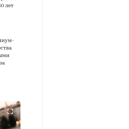
30 лет
миум-
ества
ными
за