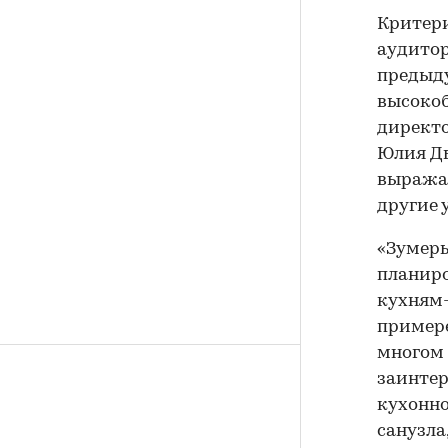
Критери
аудитор
предыду
высокоб
директо
Юлия Ды
выражае
другие 
«Зумеры
планир
кухням-
примере
многом
заинтер
кухонно
санузла