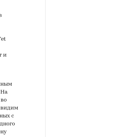
в
et
т и
нным
 На
 во
 видим
ных с
одного
ену