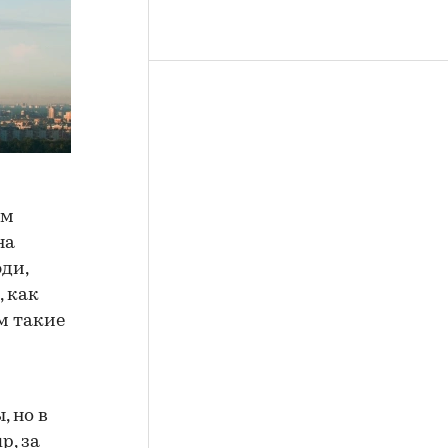
ом
на
ди,
, как
м такие
, но в
p, за