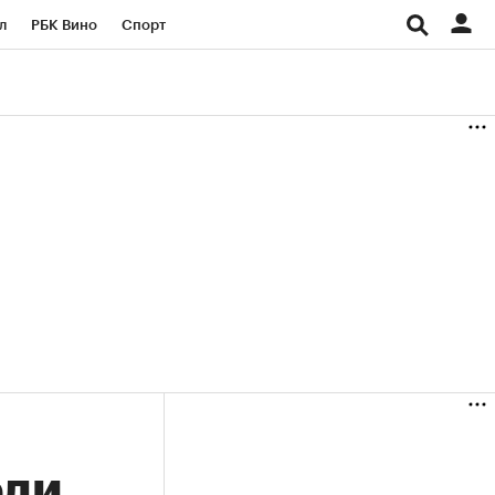
л
РБК Вино
Спорт
род
Стиль
Крипто
б
Конференции СПб
ичной валюты
ели