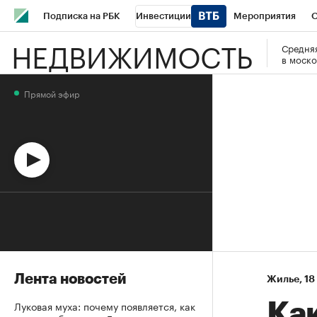
Подписка на РБК
Инвестиции
Мероприятия
О
НЕДВИЖИМОСТЬ
Средняя
Школа управления РБК
РБК Образование
РБК Курсы
в моско
РБК Бизнес-среда
Дискуссионный клуб
Исследования
Прямой эфир
Спецпроекты
Проверка контрагентов
Политика
Эк
Лента новостей
Жилье
⁠,
18
Луковая муха: почему появляется, как
Ка