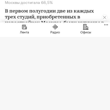
Москвы достигала 66,5%
В первом полугодии две из каждых
трех студий, приобретенных в
новостройках Москвы, были куплены в
ипотеку. В сегменте трешек ипотечных
Лента
Радио
Офисы
сделок менее половины, а среди
четырехкомнатных квартир — лишь
около четверти