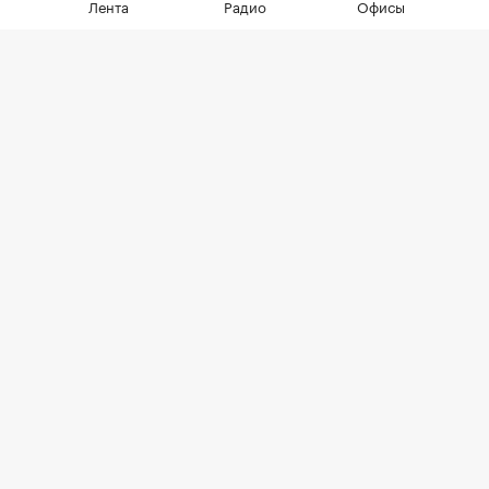
Лента
Радио
Офисы
руб.
Фото: Andre Muller / Shutterstock / FOTODOM
В Подмосковье ИИ выписал первый штраф
собственнику земельного участка, на котором
обнаружен борщевик. Такая информация
приводится в
сообщении
правительства