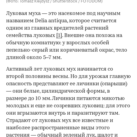
(Фото: Tomasz Klejdysz / Shutterstock / FOTODOM)
Луковая муха — это насекомое под научным
названием Delia antiqua, которое считается
одним из главных вредителей растений
семейства луковых
[1]
. Внешне она похожа на
обычную комнатную: у взрослых особей
пепельно-серый или коричневатый окрас, тело
длиной около 5–7 мм.
Активный лет луковых мух начинается со
00:00
/
00:00
второй половины весны. Но для урожая главную
опасность представляют ее личинки (опарыши)
— они белые, цилиндрической формы, в
размере до 10 мм. Личинки питаются мякотью
молодых и еще не созревших луковиц: для этого
они вгрызаются внутрь и паразитируют там.
Страдают от луковых мух все известные и
наиболее распространенные виды этого
растения — обычный зеленый лук, шалот и