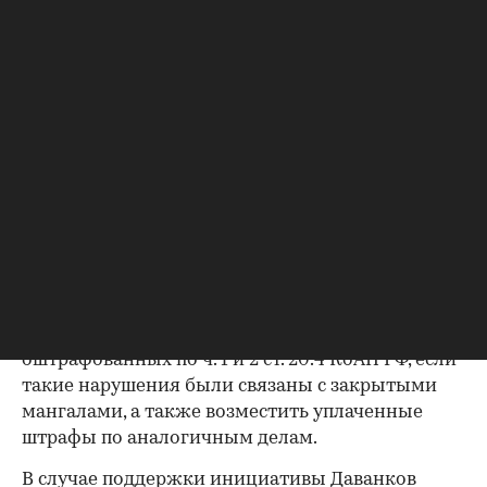
если они расположены ближе 5 м от дома.
Однако сейчас жители все чаще используют
переносные закрытые мангалы, которые
являются более безопасными и исключают
возможность распространения пламени, указал
депутат. В связи с этим, по его словам, МЧС
необходимо рассмотреть возможность отмены
штрафов за приготовление пищи на закрытых
переносных мангалах на садовых или
огородных участках.
Парламентарий также призвал объявить
амнистию и освободить от наказания россиян,
оштрафованных по ч. 1 и 2 ст. 20.4 КоАП РФ, если
такие нарушения были связаны с закрытыми
мангалами, а также возместить уплаченные
штрафы по аналогичным делам.
В случае поддержки инициативы Даванков