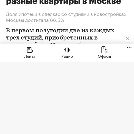
разные квартиры в Москве
Доля ипотеки в сделках со студиями в новостройках
Москвы достигала 66,5%
В первом полугодии две из каждых
трех студий, приобретенных в
новостройках Москвы, были куплены в
ипотеку. В сегменте трешек ипотечных
Лента
Радио
Офисы
сделок менее половины, а среди
четырехкомнатных квартир — лишь
около четверти