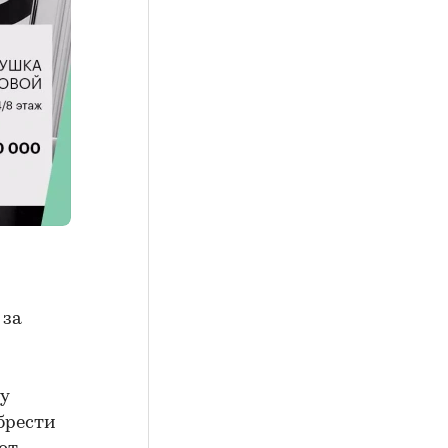
 за
/у
брести