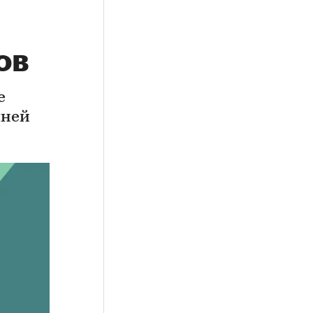
ов
е
мней