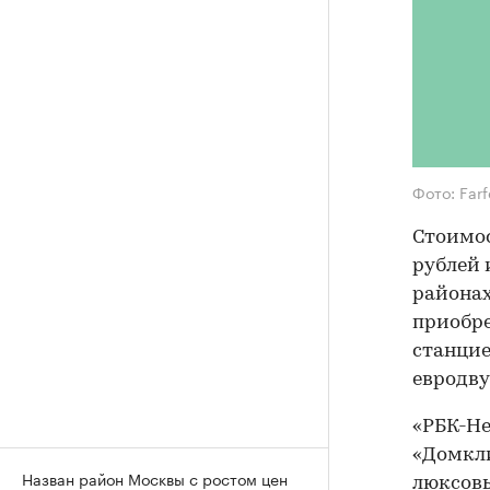
Фото: Far
Стоимос
рублей 
районах
приобре
станцие
евродву
«РБК-Не
«Домкли
Назван район Москвы с ростом цен
люксовы