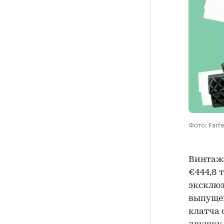
Фото: Farf
Винтаж
€444,8 т
эксклюз
выпущен
клатча 