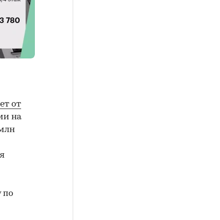
ет от
ми на
 млн
я
 по