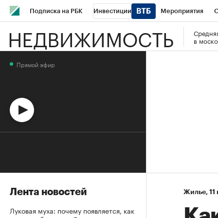
Подписка на РБК
Инвестиции
Мероприятия
О
НЕДВИЖИМОСТЬ
Средняя
Школа управления РБК
РБК Образование
РБК Курсы
в моско
РБК Бизнес-среда
Дискуссионный клуб
Исследования
Прямой эфир
Спецпроекты
Проверка контрагентов
Политика
Эк
Лента новостей
Жилье
⁠,
11
Луковая муха: почему появляется, как
Ка