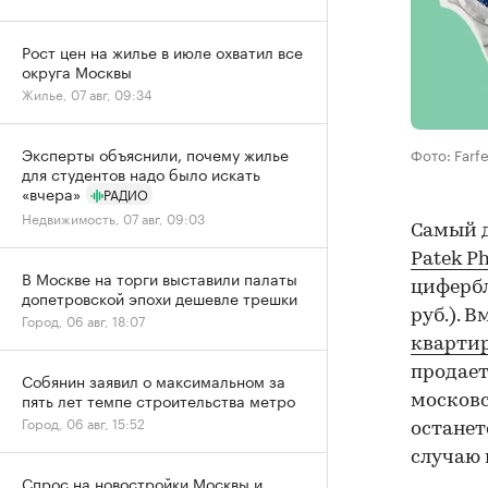
Рост цен на жилье в июле охватил все
округа Москвы
Жилье, 07 авг, 09:34
Эксперты объяснили, почему жилье
Фото: Farf
для студентов надо было искать
«вчера»
РАДИО
Недвижимость, 07 авг, 09:03
Самый д
Patek Ph
В Москве на торги выставили палаты
цифербл
допетровской эпохи дешевле трешки
руб.). 
Город, 06 авг, 18:07
кварти
продает
Собянин заявил о максимальном за
пять лет темпе строительства метро
московс
Город, 06 авг, 15:52
останет
случаю 
Спрос на новостройки Москвы и