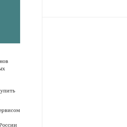
нов
ых
купить
.
сервисом
 России