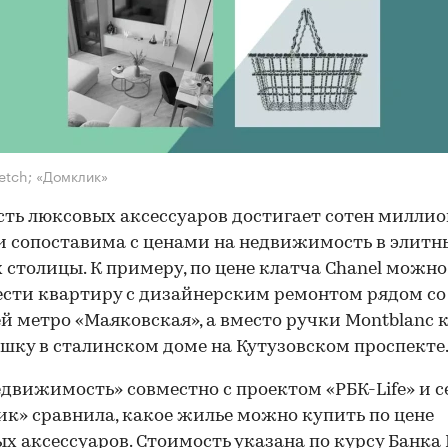
fetch; «Домклик»
ть люксовых аксессуаров достигает сотен миллио
и сопоставима с ценами на недвижимость в элитн
 столицы. К примеру, по цене клатча Chanel можно
сти квартиру с дизайнерским ремонтом рядом со
й метро «Маяковская», а вместо ручки Montblanc 
шку в сталинском доме на Кутузовском проспекте
движимость» совместно с проектом «РБК-Life» и 
к» сравнила, какое жилье можно купить по цене
х аксессуаров. Стоимость указана по курсу Банка