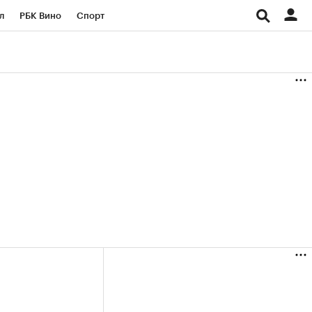
л
РБК Вино
Спорт
род
Стиль
Крипто
б
Конференции СПб
ичной валюты