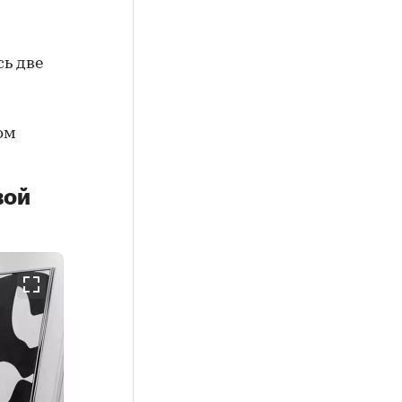
сь две
ом
вой