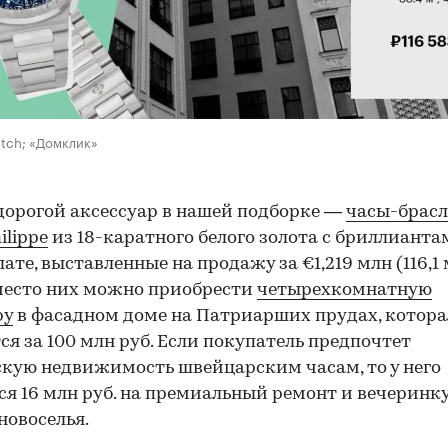
etch; «Домклик»
орогой аксессуар в нашей подборке —
часы-брасл
ilippe
из 18-каратного белого золота с бриллианта
ате, выставленные на продажу за €1,219 млн (116,1
Вместо них можно приобрести
четырехкомнатную
ру
в фасадном доме на Патриарших прудах, котора
ся за 100 млн руб. Если покупатель предпочтет
кую недвижимость швейцарским часам, то у него
ся 16 млн руб. на премиальный ремонт и вечеринку
новоселья.