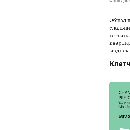
Общая п
спальни
гостина
квартир
модном 
Клатч