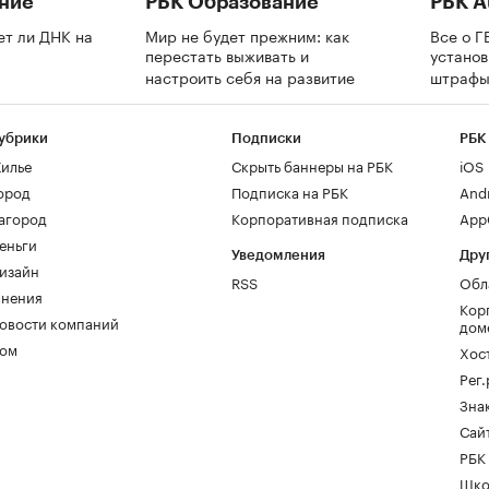
ние
РБК Образование
РБК A
ет ли ДНК на
Мир не будет прежним: как
Все о Г
перестать выживать и
установ
настроить себя на развитие
штрафы
убрики
Подписки
РБК
илье
Скрыть баннеры на РБК
iOS
ород
Подписка на РБК
And
агород
Корпоративная подписка
AppG
еньги
Уведомления
Дру
изайн
RSS
Обл
нения
Кор
овости компаний
дом
ом
Хос
Рег
Зна
Сайт
РБК
Шко