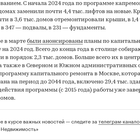
ванием. С начала 2024 года по программе капремо
омах заменили почти 4,4 тыс. лифтов на новые. К
очти в 3,6 тыс. домов отремонтировали крыши, в 1,4
 в 347 — подвалы, в 231 — фундаменты.
е в марте
были анонсированы
планы по капиталь
 на 2024 год. Всего до конца года в столице собира
и в порядок 2,3 тыс. домов. Больше всего их в цент
 а также в Северном и Южном административных о
 программу капитального ремонта в Москве, котор
ана на период до 2044 года, включено 29,4 тыс. зда
действия программы (с 2015 года) работы уже зав
домов.
те в курсе важных новостей — следите за
телеграм-канал
-Недвижимость»