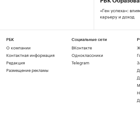
РБК Образова
«Ген успеха»: влия
карьеру и доход
РБК
Социальные сети
Р
О компании
ВКонтакте
Ж
Контактная информация
Одноклассники
Г
Редакция
Telegram
З
Размещение рекламы
Д
Д
М
Н
Д