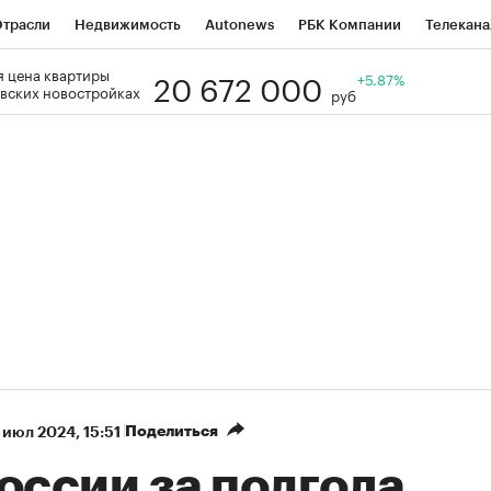
трасли
Недвижимость
Autonews
РБК Компании
Телекана
20 672 000
 цена квартиры
РБК Life
Тренды
Визионеры
Национальные проекты
+5.87%
Го
вских новостройках
руб
Кредитные рейтинги
Франшизы
Газета
Спецпроекты СП
ономика
Бизнес
Технологии и медиа
Финансы
Рынок нал
Поделиться
 июл 2024, 15:51
оссии за полгода