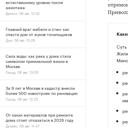
естественному уровню после
отремон
ажиотажа
Приволж
Деньги, 06 авг, 13:32
Главный враг мебели и стен: как
спасти дом от жуков-точильщиков
Каки
Дом, 06 авг, 13:29
Суть
Жили
Сила воды: как река у дома стала
Минс
символом премиальной жизни в
Москве
ре
Город, 06 авг, 13:05
ре
За 9 лет в Москве в кадастр внесли
ре
более 500 новостроек по реновации
Город, 06 авг, 12:25
им
ре
От каких материалов при ремонте
дома стоит отказаться в 2026 году
ре
Дизайн, 06 авг, 11:47