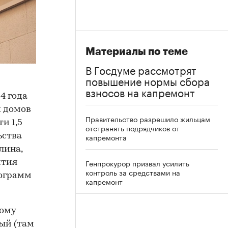
Материалы по теме
В Госдуме рассмотрят
повышение нормы сбора
взносов на капремонт
4 года
х домов
Правительство разрешило жильцам
и 1,5
отстранять подрядчиков от
ьства
капремонта
лина,
Генпрокурор призвал усилить
ития
контроль за средствами на
рограмм
капремонт
ному
ый (там