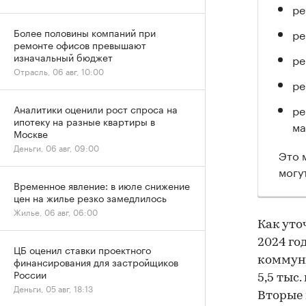
ре
Более половины компаний при
ре
ремонте офисов превышают
изначальный бюджет
ре
Отрасль, 06 авг, 10:00
ре
ре
Аналитики оценили рост спроса на
ипотеку на разные квартиры в
ма
Москве
Деньги, 06 авг, 09:00
Это 
могу
Временное явление: в июле снижение
цен на жилье резко замедлилось
Жилье, 06 авг, 06:00
Как уто
2024 го
ЦБ оценил ставки проектного
коммуни
финансирования для застройщиков
России
5,5 тыс.
Деньги, 05 авг, 18:13
Вторые 