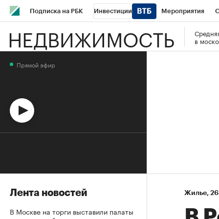
Подписка на РБК
Инвестиции
Мероприятия
О
НЕДВИЖИМОСТЬ
Средняя
Школа управления РБК
РБК Образование
РБК Курсы
в моско
РБК Бизнес-среда
Дискуссионный клуб
Исследования
Прямой эфир
Спецпроекты
Проверка контрагентов
Политика
Эк
Лента новостей
Жилье
⁠,
26
В Москве на торги выставили палаты
В Р