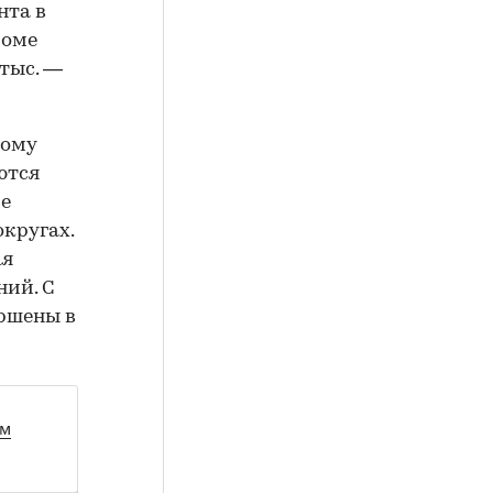
нта в
роме
 тыс. —
ному
ются
ре
кругах.
ая
ний. С
ершены в
ом