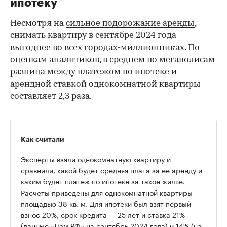
ипотеку
Несмотря на
сильное подорожание аренды
,
снимать квартиру в сентябре 2024 года
выгоднее во всех городах-миллионниках. По
оценкам аналитиков, в среднем по мегаполисам
разница между платежом по ипотеке и
арендной ставкой однокомнатной квартиры
составляет 2,3 раза.
Как считали
Эксперты взяли однокомнатную квартиру и
сравнили, какой будет средняя плата за ее аренду и
каким будет платеж по ипотеке за такое жилье.
Расчеты приведены для однокомнатной квартиры
площадью 38 кв. м. Для ипотеки был взят первый
взнос 20%, срок кредита — 25 лет и ставка 21%
00:00
/
00:00
(данные «Дом.РФ» на сентябрь 2024 года) и 14% (на