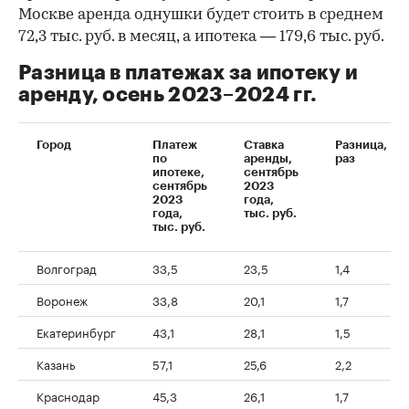
Москве аренда однушки будет стоить в среднем
72,3 тыс. руб. в месяц, а ипотека — 179,6 тыс. руб.
Разница в платежах за ипотеку и
аренду, осень 2023–2024 гг.
Город
Платеж
Ставка
Разница,
по
аренды,
раз
ипотеке,
сентябрь
сентябрь
2023
2023
года,
года,
тыс. руб.
тыс. руб.
Волгоград
33,5
23,5
1,4
Воронеж
33,8
20,1
1,7
Екатеринбург
43,1
28,1
1,5
Казань
57,1
25,6
2,2
Краснодар
45,3
26,1
1,7