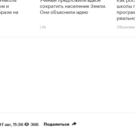
ом и
сократить население Земли.
школы 
разе на
Они объяснили идею
програ
реальн
Life
Образова
Поделиться
07 авг, 11:36
366