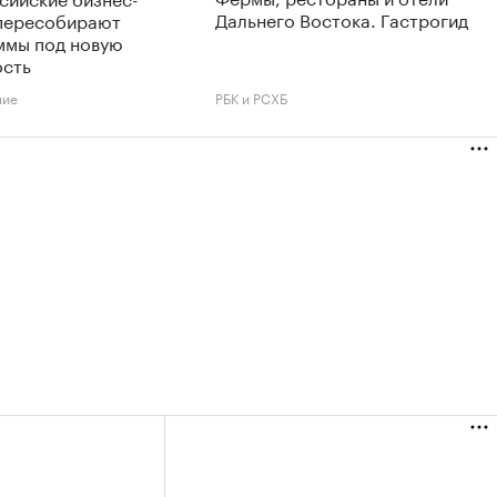
Дальнего Востока. Гастрогид
пересобирают
ммы под новую
ость
ние
РБК и РСХБ