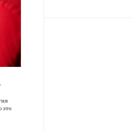
у
тия
о это