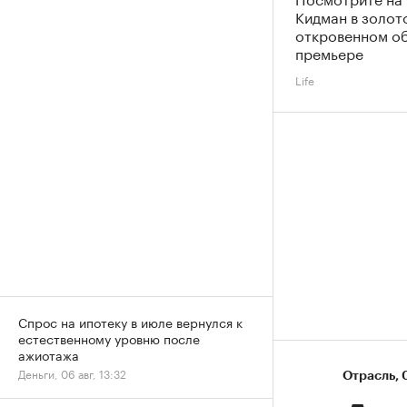
Кидман в золот
откровенном об
премьере
Life
Спрос на ипотеку в июле вернулся к
естественному уровню после
ажиотажа
Деньги, 06 авг, 13:32
Отрасль
⁠,