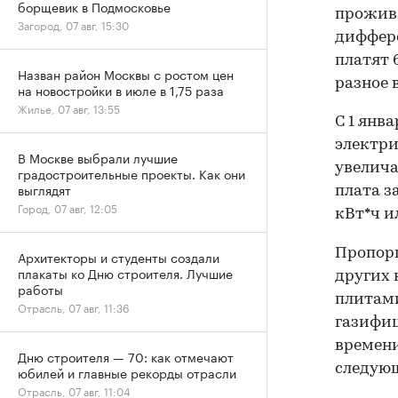
борщевик в Подмосковье
прожива
Загород, 07 авг, 15:30
диффере
платят 6
Назван район Москвы с ростом цен
разное 
на новостройки в июле в 1,75 раза
Жилье, 07 авг, 13:55
С 1 янв
электри
В Москве выбрали лучшие
увелича
градостроительные проекты. Как они
выглядят
плата з
Город, 07 авг, 12:05
кВт*ч ил
Пропорц
Архитекторы и студенты создали
плакаты ко Дню строителя. Лучшие
других 
работы
плитами
Отрасль, 07 авг, 11:36
газифи
времени
Дню строителя — 70: как отмечают
следующе
юбилей и главные рекорды отрасли
Отрасль, 07 авг, 11:04