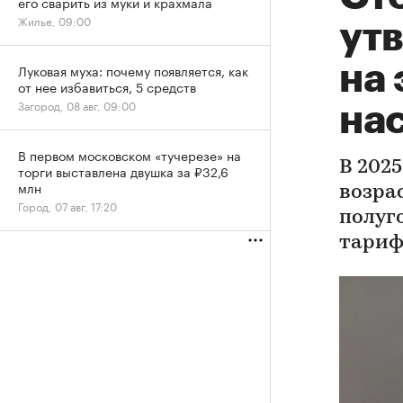
его сварить из муки и крахмала
Жилье, 09:00
ут
на
Луковая муха: почему появляется, как
от нее избавиться, 5 средств
Загород, 08 авг, 09:00
на
В первом московском «тучерезе» на
В 2025
торги выставлена двушка за ₽32,6
млн
возрас
Город, 07 авг, 17:20
полуг
тариф