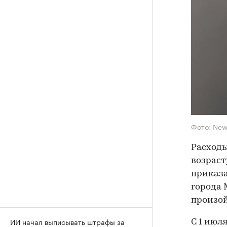
Фото: New
Расходы
возраст
приказа
города 
произой
ИИ начал выписывать штрафы за
С 1 июля