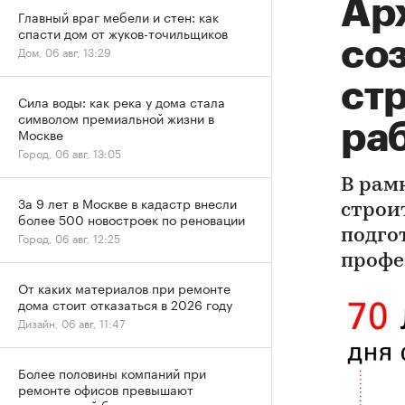
Ар
Главный враг мебели и стен: как
спасти дом от жуков-точильщиков
со
Дом, 06 авг, 13:29
ст
Сила воды: как река у дома стала
символом премиальной жизни в
ра
Москве
Город, 06 авг, 13:05
В рам
За 9 лет в Москве в кадастр внесли
строи
более 500 новостроек по реновации
подго
Город, 06 авг, 12:25
профе
От каких материалов при ремонте
дома стоит отказаться в 2026 году
Дизайн, 06 авг, 11:47
Более половины компаний при
ремонте офисов превышают