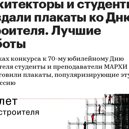
хитекторы и студент
здали плакаты ко Дн
роителя. Лучшие
боты
ках конкурса к 70-му юбилейному Дню
теля студенты и преподаватели МАРХИ
товили плакаты, популяризирующие эт
ссию