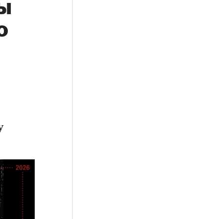
ы
ю
у