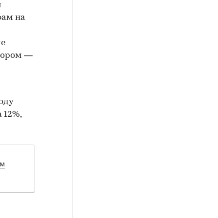
и
ам на
ие
втором —
оду
 12%,
ом