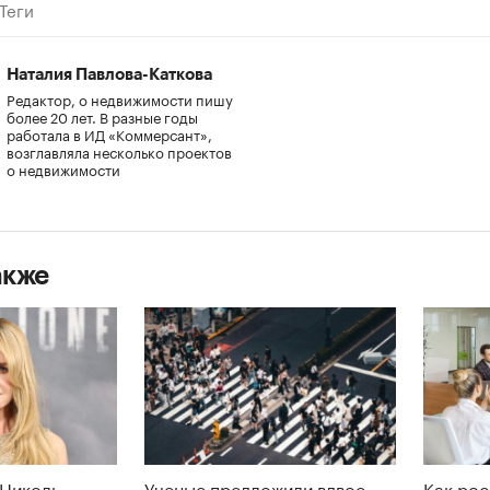
Теги
Наталия Павлова-Каткова
Редактор, о недвижимости пишу
более 20 лет. В разные годы
работала в ИД «Коммерсант»,
возглавляла несколько проектов
о недвижимости
акже
 Николь
Ученые предложили вдвое
Как рос