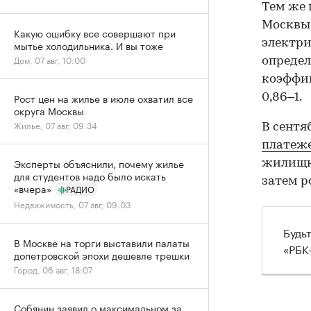
Тем же
Москвы
Какую ошибку все совершают при
электри
мытье холодильника. И вы тоже
Дом, 07 авг, 10:00
определ
коэффиц
Рост цен на жилье в июле охватил все
0,86–1.
округа Москвы
Жилье, 07 авг, 09:34
В сентя
платеж
Эксперты объяснили, почему жилье
жилищно
для студентов надо было искать
затем р
«вчера»
РАДИО
Недвижимость, 07 авг, 09:03
Будь
В Москве на торги выставили палаты
«РБК
допетровской эпохи дешевле трешки
Город, 06 авг, 18:07
Собянин заявил о максимальном за