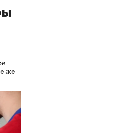
фы
ое
те же