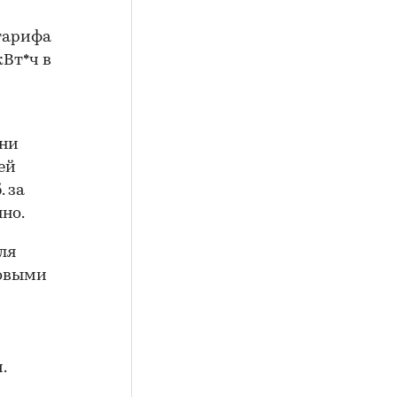
тарифа
кВт*ч в
они
ей
. за
нно.
ля
зовыми
.