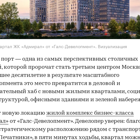
артал ЖК «Адмирал» от «Галс-Девелопмент». Визуализация
порт — одна из самых перспективных столичных
, которой пророчат стать третьим центром Москв
ее десятилетие в результате масштабного
опмента это место превратится в деловой и
ательный хаб с новыми жилыми кварталами, соц
руктурой, офисными зданиями и зеленой набере
т новую локацию
жилой комплекс бизнес-класса
ал»
от «Галс-Девелопмент». Девелопер уверен: благ
стратегическому расположению рядом с транспо
Печатники», в пяти минутах ходьбы, квартал можн