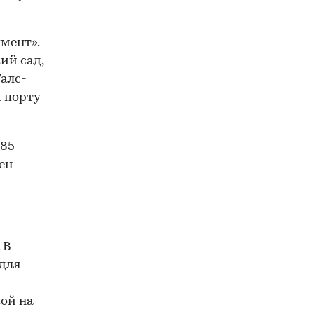
мент».
ий сад,
алс-
 порту
285
ен
 В
 для
ой на