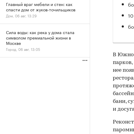
бо
Главный враг мебели и стен: как
спасти дом от жуков-точильщиков
10
Дом, 06 авг, 13:29
бо
Сила воды: как река у дома стала
символом премиальной жизни в
Москве
Город, 06 авг, 13:05
В Южном
парков,
нее поя
рестора
протяже
бассейн
бани, с
и досуга
Реконст
паромны