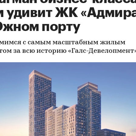
м удивит ЖК «Адмир
Южном порту
мимся с самым масштабным жилым
том за всю историю «Галс-Девелопмент