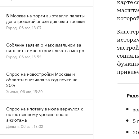
карте с
масштаб
В Москве на торги выставили палаты
которой
допетровской эпохи дешевле трешки
Город, 06 авг, 18:07
Кластер
историч
Собянин заявил о максимальном за
застрой
пять лет темпе строительства метро
социаль
Город, 06 авг, 15:52
функцие
привлеч
Спрос на новостройки Москвы и
области снизился за год почти на
20%
Жилье, 06 авг, 15:39
Рядо
зе
Спрос на ипотеку в июле вернулся к
естественному уровню после
ажиотажа
5 
Деньги, 06 авг, 13:32
20