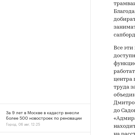
трамваи
Благода
добират
занимат
сапборд
Все эти
доступн
функцио
работат
центра 
труда з
объедин
Дмитров
до Садо
За 9 лет в Москве в кадастр внесли
более 500 новостроек по реновации
«Адмира
Город, 06 авг, 12:25
находит
на расс