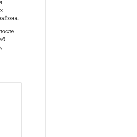
я
ах
района.
после
аб
,