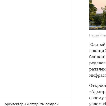
Первый кв
Южный 
локаций
ближайш
редевел
развлек
инфраст
Открое
«Адмир
своему 
Архитекторы и студенты создали
узлом «