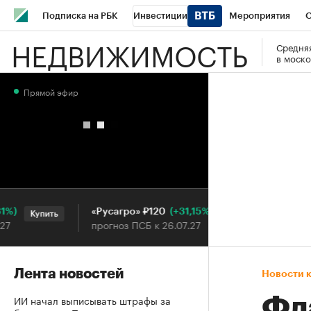
Подписка на РБК
Инвестиции
Мероприятия
О
НЕДВИЖИМОСТЬ
Средняя
Школа управления РБК
РБК Образование
РБК Курсы
в моско
РБК Бизнес-среда
Дискуссионный клуб
Исследования
Прямой эфир
Конференции СПб
Спецпроекты
Проверка контраген
Рынок наличной валюты
(+31,15%)
«Русагро» ₽120
Ozon ₽5
Купить
Купить
прогноз ПСБ к 26.07.27
прогноз 
Лента новостей
Новости 
ИИ начал выписывать штрафы за
Фл