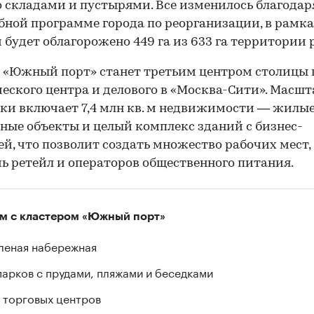
о складами и пустырями. Все изменилось благодар
ной программе города по реорганизации, в рамк
00:00
/
00:00
 будет облагорожено 449 га из 633 га территории 
 «Южный порт» станет третьим центром столицы 
еского центра и делового в «Москва-Сити». Масшт
ки включает 7,4 млн кв. м недвижимости — жилые
ные объекты и целый комплекс зданий с бизнес-
й, что позволит создать множество рабочих мест,
ь ретейл и операторов общественного питания.
м с кластером «Южный порт»
леная набережная
парков с прудами, пляжами и беседками
 торговых центров