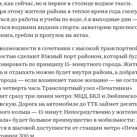
, как сейчас, но и первое в столице водное такси.
ря этому жители района в теплое время года смог
ься до работы и учебы по воде. А в выходные дни 
ься водными видами спорта: акваторию приспосо
инга, гребли и прогулок на яхтах.
 возможности в сочетании с высокой транспортно
остью сделают Южный порт районом, который бу
нировать по принципу 15-минутного города. Жить
ь и отдыхать можно будет внутри района, а добрат
города — если возникнет такое желание — не сост
а четверть часа. Транспортный узел «Печатники»
ит сразу три линии метро: МЦД, БКЛ и Люблинско
скую. Дорога на автомобиле до ТТК займет десять
вого кольца — 15 минут. Непосредственно у жителе
ла» будет большое преимущество в мобильности:
ся в шаговой доступности от станции метро «Печ
тоянии 300 м.