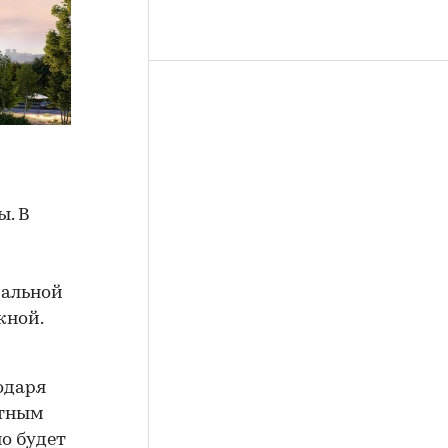
ы. В
иальной
жной.
одаря
ртным
о будет