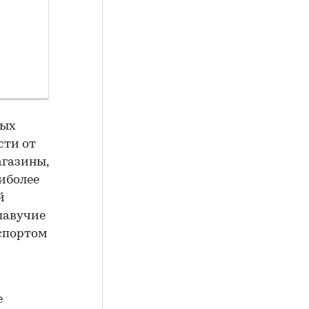
ных
сти от
агазины,
аиболее
й
лавучие
 спортом
е