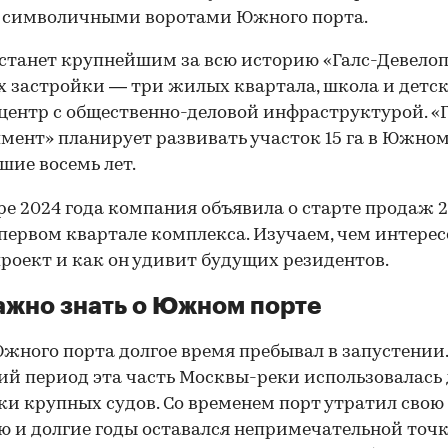
ь символичными воротами Южного порта.
станет крупнейшим за всю историю «Галс-Девелоп
х застройки — три жилых квартала, школа и детск
центр с общественно-деловой инфраструктурой. «Г
мент» планирует развивать участок 15 га в Южном
ие восемь лет.
ре 2024 года компания объявила о старте продаж 
 первом квартале комплекса. Изучаем, чем интерес
роект и как он удивит будущих резидентов.
ажно знать о Южном порте
жного порта долгое время пребывал в запустении.
ий период эта часть Москвы-реки использовалась
ки крупных судов. Со временем порт утратил свою
 и долгие годы оставался непримечательной точк