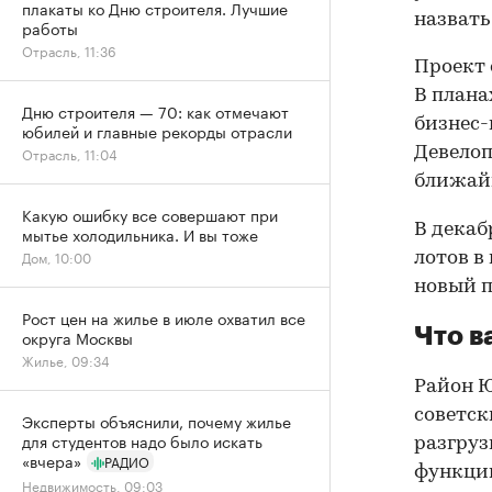
плакаты ко Дню строителя. Лучшие
назват
работы
Отрасль, 11:36
Проект 
В плана
Дню строителя — 70: как отмечают
бизнес-
юбилей и главные рекорды отрасли
Девелоп
Отрасль, 11:04
ближайш
Какую ошибку все совершают при
В декаб
мытье холодильника. И вы тоже
Дом, 10:00
лотов в
новый п
Рост цен на жилье в июле охватил все
Что в
округа Москвы
Жилье, 09:34
Район Ю
советск
Эксперты объяснили, почему жилье
для студентов надо было искать
разгруз
«вчера»
РАДИО
функцию
Недвижимость, 09:03