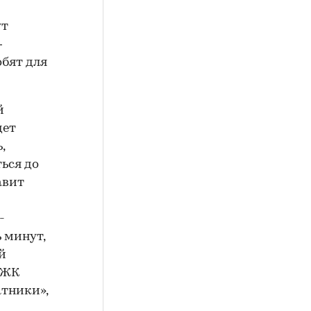
ут
—
бят для
й
дет
,
ься до
авит
-
 минут,
й
 ЖК
атники»,