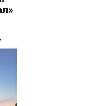
ал»
»