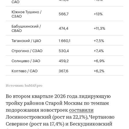
САО
Южное Тушино /
566,7
+13%
СЗАО
Бабушкинский /
474,4
+11,3%
СВАО
Таганский / ЦАО
1 660,1
+7,5%
Строгино / СЗАО
530,4
+7,4%
Солнцево / ЗАО
459,2
+6,9%
Коптево / САО
367,6
+6,2%
Источник: bnMAP.pro
Во втором квартале 2026 года лидирующую
тройку районов Старой Москвы по темпам
подорожания новостроек
составили
Лосиноостровский (рост на 22,1%), Чертаново
Северное (рост на 17,4%) и Бескудниковский