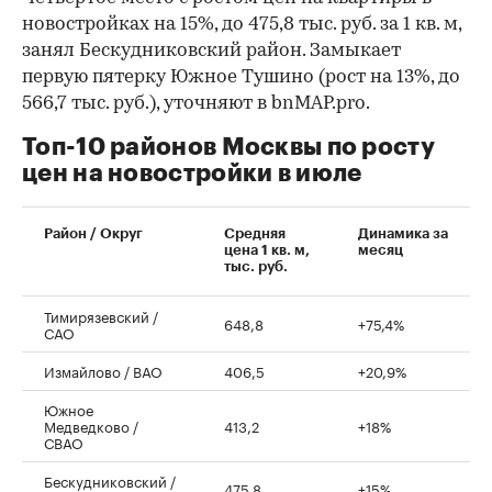
новостройках на 15%, до 475,8 тыс. руб. за 1 кв. м,
занял Бескудниковский район. Замыкает
первую пятерку Южное Тушино (рост на 13%, до
566,7 тыс. руб.), уточняют в bnMAP.pro.
Топ-10 районов Москвы по росту
цен на новостройки в июле
00:00
/
00:00
Район / Округ
Средняя
Динамика за
цена 1 кв. м,
месяц
тыс. руб.
Тимирязевский /
648,8
+75,4%
САО
Измайлово / ВАО
406,5
+20,9%
Южное
Медведково /
413,2
+18%
СВАО
Бескудниковский /
475,8
+15%