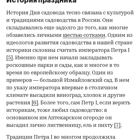
История праздника
История Дня садовода тесно связана с культурой
и традициями садоводства в России. Они
складывались еще задолго до того, как многие
обзавелись личными
шестью сотками
. Одним из
идеологов развития садоводства в нашей стране
историки склонны считать императора Петра I
[5]
. Именно при нем начали закладывать
роскошные парки и сады, как и многое в то
время по европейскому образцу. Один из
примеров — большой Измайловский сад. В нем
по указу императора впервые в столичном
климате высадили виноград, хлопок и другие
растения
[6]
. Более того, сам Петр I, если верить
историкам, тоже любил садоводство: в
основанном им Аптекарском огороде он
высадил лично лиственницу, ель и пихту
[7]
.
Традиции Петра I во многом продолжила