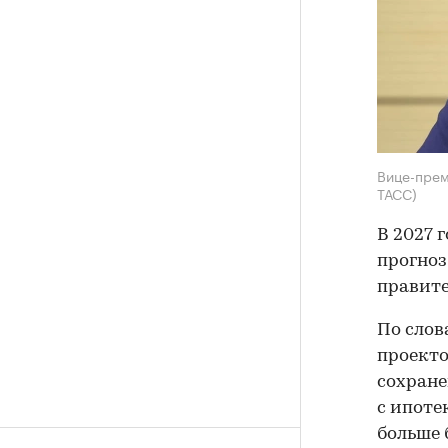
Вице-прем
ТАСС)
В 2027 
прогноз
правите
По слов
проекто
сохране
с ипоте
больше 