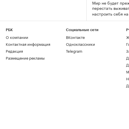
Мир не будет преж
перестать выживат
настроить себя н
РБК
Социальные сети
Р
О компании
ВКонтакте
Ж
Контактная информация
Одноклассники
Г
Редакция
Telegram
З
Размещение рекламы
Д
Д
М
Н
Д