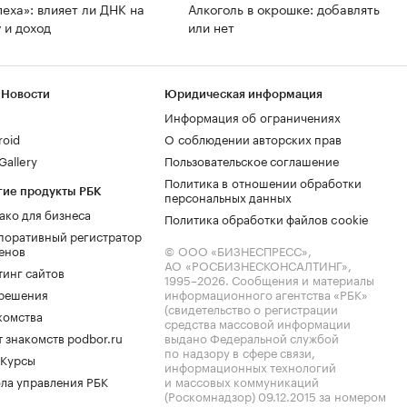
пеха»: влияет ли ДНК на
Алкоголь в окрошке: добавлять
 и доход
или нет
 Новости
Юридическая информация
Информация об ограничениях
roid
О соблюдении авторских прав
allery
Пользовательское соглашение
Политика в отношении обработки
гие продукты РБК
персональных данных
ако для бизнеса
Политика обработки файлов cookie
поративный регистратор
енов
© ООО «БИЗНЕСПРЕСС»,
АО «РОСБИЗНЕСКОНСАЛТИНГ»,
тинг сайтов
1995–2026
. Сообщения и материалы
.решения
информационного агентства «РБК»
(свидетельство о регистрации
комства
средства массовой информации
 знакомств podbor.ru
выдано Федеральной службой
по надзору в сфере связи,
 Курсы
информационных технологий
ла управления РБК
и массовых коммуникаций
(Роскомнадзор) 09.12.2015 за номером