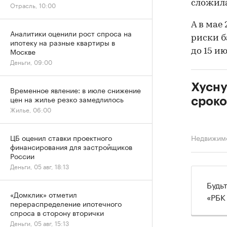
сложила
Отрасль, 10:00
А в мае
Аналитики оценили рост спроса на
риски б
ипотеку на разные квартиры в
Москве
до 15 ию
Деньги, 09:00
Хусну
Временное явление: в июле снижение
цен на жилье резко замедлилось
сроко
Жилье, 06:00
ЦБ оценил ставки проектного
Недвижим
финансирования для застройщиков
России
Деньги, 05 авг, 18:13
Будь
«Домклик» отметил
«РБК
перераспределение ипотечного
спроса в сторону вторички
Деньги, 05 авг, 15:13