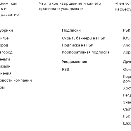
ним: как
Что такое кварцвинил и как его
«Ген ус
ь и
правильно укладывать
карьеру
а развитие
убрики
Подписки
РБК
илье
Скрыть баннеры на РБК
iOS
ород
Подписка на РБК
And
агород
Корпоративная подписка
AppG
еньги
Уведомления
Дру
изайн
RSS
Обл
нения
Кор
овости компаний
дом
ом
Хос
Рег
Зна
Сайт
РБК
Шко