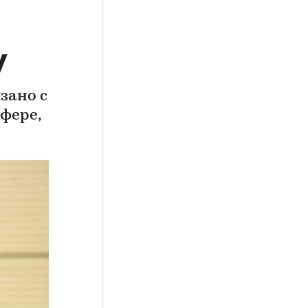
у
зано с
фере,