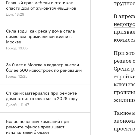
Главный враг мебели и стен: как
трудное
спасти дом от жуков-точильщиков
Дом, 13:29
В апрел
недопу
Сила воды: как река у дома стала
призвал
символом премиальной жизни в
комисси
Москве
Город, 13:05
При это
резкое 
За 9 лет в Москве в кадастр внесли
Среди р
более 500 новостроек по реновации
Город, 12:25
стройки
ключево
От каких материалов при ремонте
прошлым
дома стоит отказаться в 2026 году
жилищн
Дизайн, 11:47
Также в
Более половины компаний при
эконом
ремонте офисов превышают
проекто
изначальный бюджет