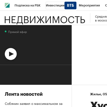
Подписка на РБК
Инвестиции
Мероприятия
О
НЕДВИЖИМОСТЬ
Средняя
Школа управления РБК
РБК Образование
РБК Курсы
в моско
РБК Бизнес-среда
Дискуссионный клуб
Исследования
Прямой эфир
Спецпроекты
Проверка контрагентов
Политика
Эк
Лента новостей
Жилье
⁠,
05
Собянин заявил о максимальном за
Ху