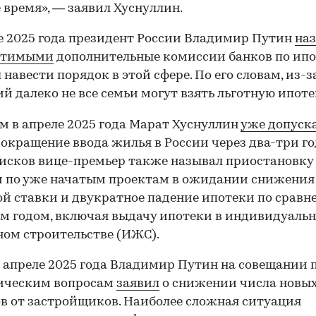
 время», — заявил Хуснуллин.
е 2025 года президент России Владимир Путин
наз
стимыми
дополнительные комиссии банков по ипо
 навести порядок в этой сфере. По его словам, из-з
й далеко не все семьи могут взять льготную ипоте
м в апреле 2025 года Марат Хуснуллин
уже допуск
сокращение ввода жилья в России через два-три го
исков вице-премьер также называл приостановку
 по уже начатым проектам в ожидании снижения
й ставки и двукратное падение ипотеки по сравн
 годом, включая выдачу ипотеки в индивидуаль
ом строительстве (ИЖС).
 апреле 2025 года Владимир Путин на совещании 
ическим вопросам
заявил
о снижении числа новы
в от застройщиков. Наиболее сложная ситуация