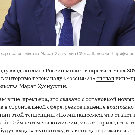
ьер правительства Марат Хуснуллин
(Фото: Валерий Шарифулин
году ввод жилья в России может сократиться на 30
 в интервью телеканалу «Россия-24»
сделал
вице-п
льства Марат Хуснуллин.
ам вице-премьера, это связано с остановкой новых
в в строительной сфере, резкое падение возможно
нии этой тенденции. «Но мы надеемся, что станет 
кой. Сейчас отмена комиссии, может, приведет к то
будут выдавать ипотеку, и мы тогда переживем эт