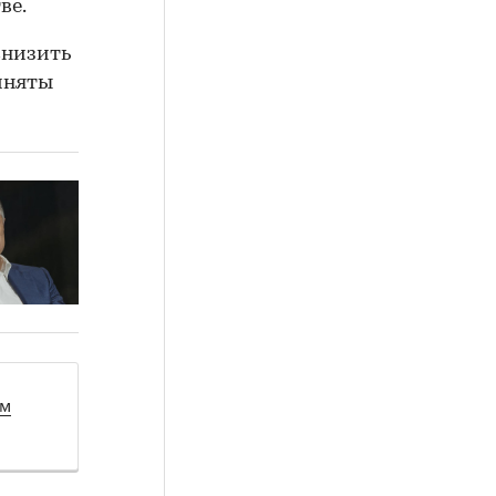
ве.
снизить
иняты
ом