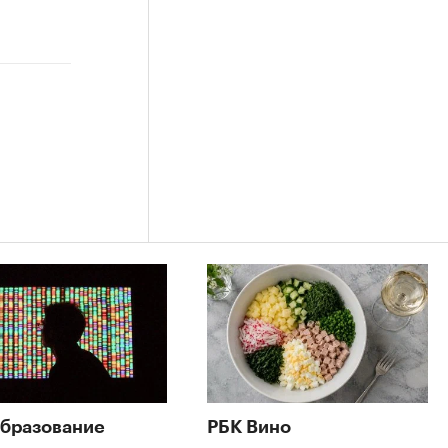
бразование
РБК Вино