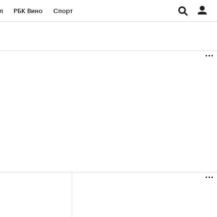
л
РБК Вино
Спорт
род
Стиль
Крипто
б
Конференции СПб
ичной валюты