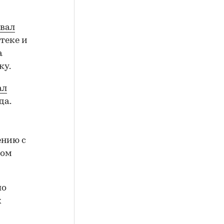
вал
теке и
а
ку.
ал
да.
ению с
ном
по
х