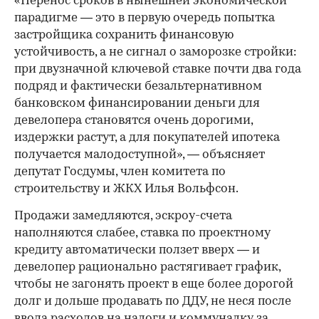
«Перенос сроков в нынешней экономической
парадигме — это в первую очередь попытка
застройщика сохранить финансовую
устойчивость, а не сигнал о заморозке стройки:
при двузначной ключевой ставке почти два года
подряд и фактически безальтернативном
банковском финансировании деньги для
девелопера становятся очень дорогими,
издержки растут, а для покупателей ипотека
получается малодоступной», — объясняет
депутат Госдумы, член комитета по
строительству и ЖКХ Илья Вольфсон.
Продажи замедляются, эскроу-счета
наполняются слабее, ставка по проектному
кредиту автоматически ползет вверх — и
девелопер рационально растягивает график,
чтобы не загонять проект в еще более дорогой
долг и дольше продавать по ДДУ, не неся после
ввода расходов на налоги и коммуналку за